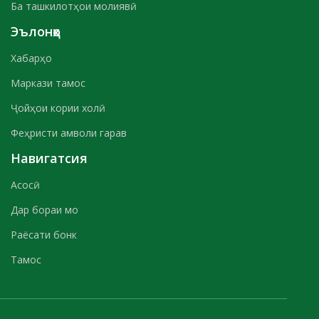
Ба ташкилотҳои молиявӣ
Эълонҳо
Хабарҳо
Маркази тамос
Ҷойҳои кории холӣ
Феҳристи амволи гарав
Навигатсия
Асосӣ
Дар бораи мо
Раёсати бонк
Тамос