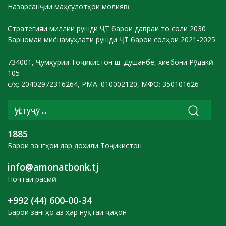
Назарсанҷии маҳсулотҳои молиявӣ
Стратегияи миллии рушди ҶТ барои давраи то соли 2030
Барномаи миёнамуҳлати рушди ҶТ барои солҳои 2021-2025
734001, Ҷумҳурии Тоҷикистон ш. Душанбе, хиёбони Рӯдакӣ
105
с/ҳ: 20402972316264, РМА: 010002120, МФО: 350101626
1885
Барои зангҳои дар дохили Тоҷикистон
info@amonatbonk.tj
Почтаи расмӣ
+992 (44) 600-00-34
Барои зангҳо аз ҳар нуқтаи ҷаҳон