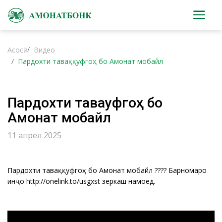
Асосӣ
Видео
Пардохти таваққуфгоҳ бо Амонат мобайл
Пардохти таваққуфгоҳ бо
Амонат мобайл
11 апрел 2025
Пардохти таваққуфгоҳ бо Амонат мобайл ???? Барномаро
инҷо http://onelink.to/usgxst зеркашӣ намоед.