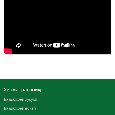
Хизматрасониҳо
Ба шахсони ҳуқуқӣ
Ба шахсони воқеӣ