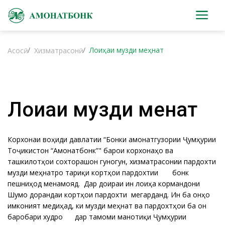
Лоиҳаи музди меҳнат
Асосӣ
Хизматрасонӣ
Лоиҳаи музди меҳнат
Корхонаи воҳиди давлатии “Бонки амонатгузории Ҷумҳурии
Тоҷикистон “Амонатбонк”" барои корхонаҳо ва
ташкилотҳои сохторашон гуногун, хизматрасонии пардохти
музди меҳнатро тариқи кортҳои пардохтии бонкӣ
пешниҳод менамояд. Дар доираи ин лоиҳа кормандони
Шумо дорандаи кортҳои пардохти мегарданд. Ин ба онҳо
имконият медиҳад, ки музди меҳнат ва пардохтҳои ба он
баробари худро дар тамоми манотиқи Ҷумҳурии