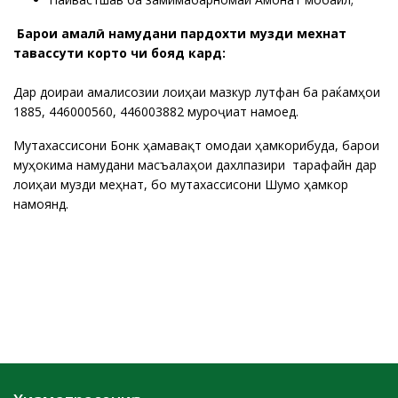
Барои амалӣ намудани пардохти музди мехнат
тавассути кортҳо чи бояд кард:
Дар доираи амалисозии лоиҳаи мазкур лутфан ба раќамҳои
1885, 446000560, 446003882 муроҷиат намоед.
Мутахассисони Бонк ҳамавақт омодаи ҳамкорибуда, барои
муҳокима намудани масъалаҳои дахлпазири тарафайн дар
лоиҳаи музди меҳнат, бо мутахассисони Шумо ҳамкорӣ
намоянд.