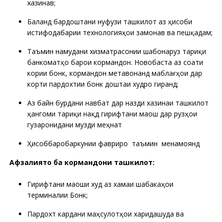
хазинавӣ;
Баланд бардоштани нуфузи ташкилот аз ҳисоби
истифодабарии технологияҳои замонавӣ ва пешқадам;
Таъмин намудани хизматрасонии шабонарузӣ тариқи
банкоматҳо барои кормандон. Новобаста аз соати
кории бонк, кормандон метавонанд маблағҳои дар
корти пардохтии бонкӣ доштаи худро гиранд;
Аз байн бурдани навбат дар назди хазинаи ташкилот
ҳангоми тариқи нақдӣ гирифтани маош дар рузҳои
гузаронидани музди меҳнат
Ҳисоббаробаркунии фавриро таъмин менамоянд
Афзалиятҳо ба кормандони ташкилот:
Гирифтани маоши худ аз хамаи шабакаҳои
терминалии Бонк;
Пардохт кардани маҳсулотҳои харидашуда ва