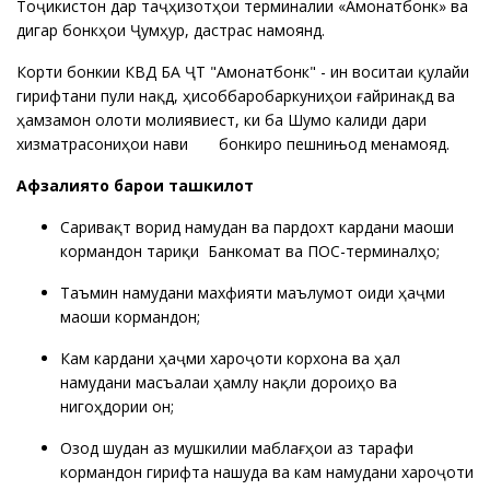
Тоҷикистон дар таҷҳизотҳои терминалии «Амонатбонк» ва
дигар бонкҳои Ҷумҳурӣ, дастрас намоянд.
Корти бонкии КВД БА ҶТ "Амонатбонк" - ин воситаи қулайи
гирифтани пули нақд, ҳисоббаробаркуниҳои ғайринақдӣ ва
ҳамзамон олоти молиявиест, ки ба Шумо калиди дари
хизматрасониҳои нави бонкиро пешнињод менамояд.
Афзалиятҳо барои ташкилот
Саривақт ворид намудан ва пардохт кардани маоши
кормандон тариқи Банкомат ва ПОС-терминалҳо;
Таъмин намудани махфияти маълумот оиди ҳаҷми
маоши кормандон;
Кам кардани ҳаҷми хароҷоти корхона ва ҳал
намудани масъалаи ҳамлу нақли дороиҳо ва
нигоҳдории он;
Озод шудан аз мушкилии маблағҳои аз тарафи
кормандон гирифта нашуда ва кам намудани хароҷоти