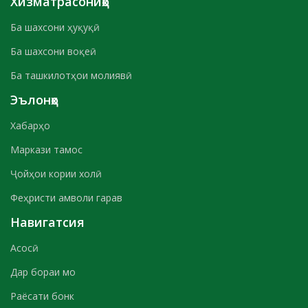
Хизматрасониҳо
Ба шахсони ҳуқуқӣ
Ба шахсони воқеӣ
Ба ташкилотҳои молиявӣ
Эълонҳо
Хабарҳо
Маркази тамос
Ҷойҳои кории холӣ
Феҳристи амволи гарав
Навигатсия
Асосӣ
Дар бораи мо
Раёсати бонк