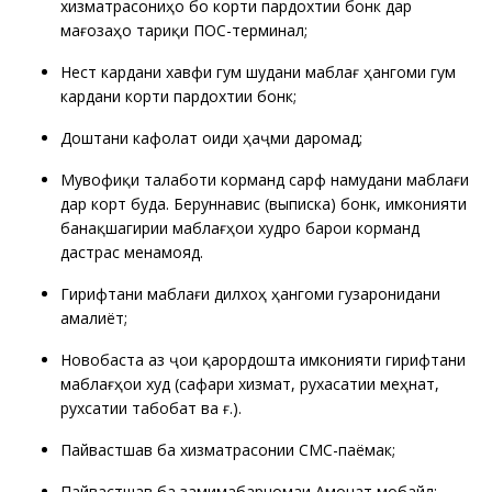
хизматрасониҳо бо корти пардохтии бонкӣ дар
мағозаҳо тариқи ПОС-терминал;
Нест кардани хавфи гум шудани маблағ ҳангоми гум
кардани корти пардохтии бонкӣ;
Доштани кафолат оиди ҳаҷми даромад;
Мувофиқи талаботи корманд сарф намудани маблағи
дар корт буда. Беруннависӣ (выписка) бонк, имконияти
банақшагирии маблағҳои худро барои корманд
дастрас менамояд.
Гирифтани маблағи дилхоҳ ҳангоми гузаронидани
амалиёт;
Новобаста аз ҷои қарордошта имконияти гирифтани
маблағҳои худ (сафари хизматӣ, рухасатии меҳнатӣ,
рухсатии табобатӣ ва ғ.).
Пайвастшавӣ ба хизматрасонии СМС-паёмак;
Пайвастшавӣ ба замимабарномаи Амонат мобайл;