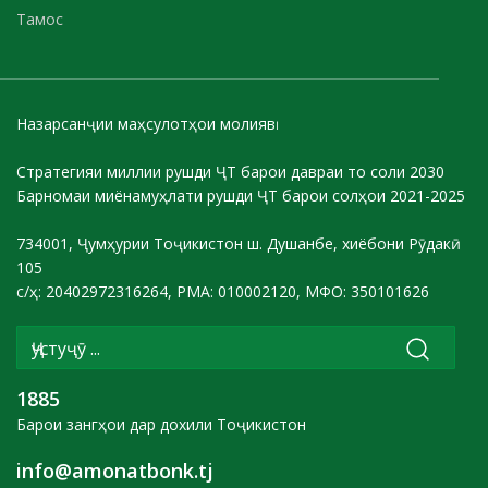
Тамос
Назарсанҷии маҳсулотҳои молиявӣ
Стратегияи миллии рушди ҶТ барои давраи то соли 2030
Барномаи миёнамуҳлати рушди ҶТ барои солҳои 2021-2025
734001, Ҷумҳурии Тоҷикистон ш. Душанбе, хиёбони Рӯдакӣ
105
с/ҳ: 20402972316264, РМА: 010002120, МФО: 350101626
1885
Барои зангҳои дар дохили Тоҷикистон
info@amonatbonk.tj