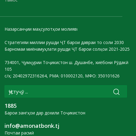
Назарсанҷии маҳсулотҳои молиявӣ
Стратегияи миллии рушди ҶТ барои давраи то соли 2030
Барномаи миёнамуҳлати рушди ҶТ барои солҳои 2021-2025
734001, Ҷумҳурии Тоҷикистон ш. Душанбе, хиёбони Рӯдакӣ
105
с/ҳ: 20402972316264, РМА: 010002120, МФО: 350101626
1885
Барои зангҳои дар дохили Тоҷикистон
info@amonatbonk.tj
Почтаи расмӣ