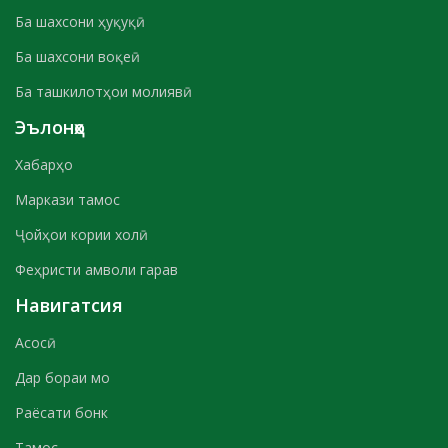
Ба шахсони ҳуқуқӣ
Ба шахсони воқеӣ
Ба ташкилотҳои молиявӣ
Эълонҳо
Хабарҳо
Маркази тамос
Ҷойҳои кории холӣ
Феҳристи амволи гарав
Навигатсия
Асосӣ
Дар бораи мо
Раёсати бонк
Тамос