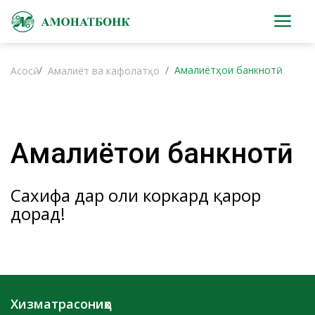
Амалиётҳои банкнотӣ
Асосӣ
Амалиёт ва кафолатҳо
Амалиётҳои банкнотӣ
Сахифа дар ҳоли коркард қарор
дорад!
Хизматрасониҳо