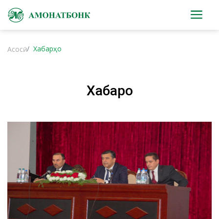
Хабарҳо
Асосӣ
Хабарҳо