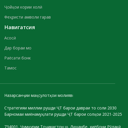
Ҷойҳои кории холӣ
Феҳристи амволи гарав
Навигатсия
Асосӣ
Дар бораи мо
Раёсати бонк
Тамос
Назарсанҷии маҳсулотҳои молиявӣ
Стратегияи миллии рушди ҶТ барои давраи то соли 2030
Барномаи миёнамуҳлати рушди ҶТ барои солҳои 2021-2025
734001, Ҷумҳурии Тоҷикистон ш. Душанбе, хиёбони Рӯдакӣ