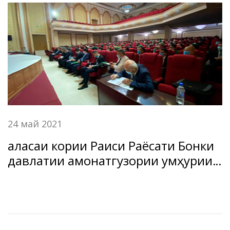
24 май 2021
Ҷаласаи кории Раиси Раёсати Бонки
давлатии амонатгузории Ҷумҳурии
Тоҷикистон “Амонатбонк” бо
кормандони филиалҳо ва
марказҳои хизматрасонии бонкии
БДА ҶТ “Амонатбонк” дар минтакаи