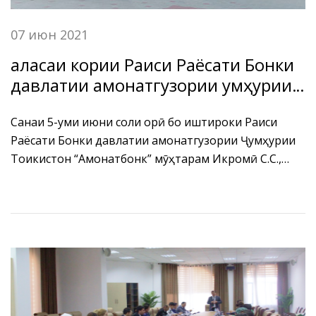
07 июн 2021
Ҷаласаи кории Раиси Раёсати Бонки
давлатии амонатгузории Ҷумҳурии
Тоҷикистон “Амонатбонк” бо
кормандони филиалҳо ва
Санаи 5-уми июни соли ҷорӣ бо иштироки Раиси
Раёсати Бонки давлатии амонатгузории Ҷумҳурии
марказҳои хизматрасонии бонкии
Тоҷикистон “Амонатбонк” мӯҳтарам Икромӣ С.С.,
БДА ҶТ “Амонатбонк” дар вилояти
муовини Раиси Раёсат Ризвонзода Ф.З. ва
Суғд
роҳбарони воҳидҳои сохтории дастгоҳи марказии
Раёсати БДА ҶТ “Амонатбонк” бо кормандони
филиалҳо ва марказҳои хизматрасонии бонкии БДА
ҶТ “Амонатбонк” дар вилояти Суғд ҷаласаи корӣ
баргузор гардид.