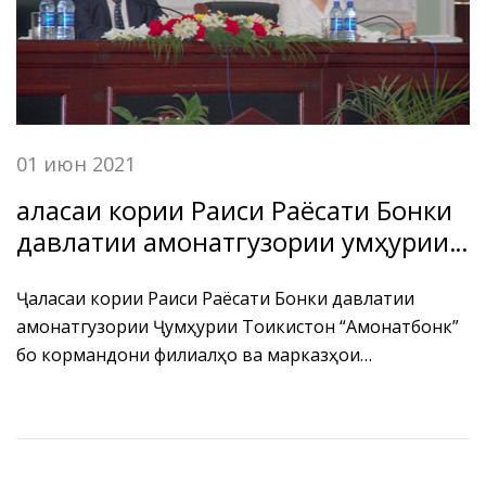
01 июн 2021
Ҷаласаи кории Раиси Раёсати Бонки
давлатии амонатгузории Ҷумҳурии
Тоҷикистон “Амонатбонк” бо
кормандони филиалҳо ва
Ҷаласаи кории Раиси Раёсати Бонки давлатии
амонатгузории Ҷумҳурии Тоҷикистон “Амонатбонк”
марказҳои хизматрасонии бонкии
бо кормандони филиалҳо ва марказҳои
БДА ҶТ “Амонатбонк” дар минтақаи
хизматрасонии бонкии БДА ҶТ “Амонатбонк” дар
Кӯлоби вилояти Хатлон
минтақаи Кӯлоби вилояти Хатлон