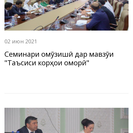
02 июн 2021
Семинари омӯзишӣ дар мавзӯи
"Таъсиси корҳои оморӣ"