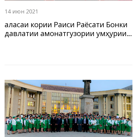
14 июн 2021
Ҷаласаи кории Раиси Раёсати Бонки
давлатии амонатгузории Ҷумҳурии
Тоҷикистон “Амонатбонк” бо
кормандони филиалҳо ва
марказҳои хизматрасонии бонкии
БДА ҶТ “Амонатбонк” дар минтақаи
Рашт