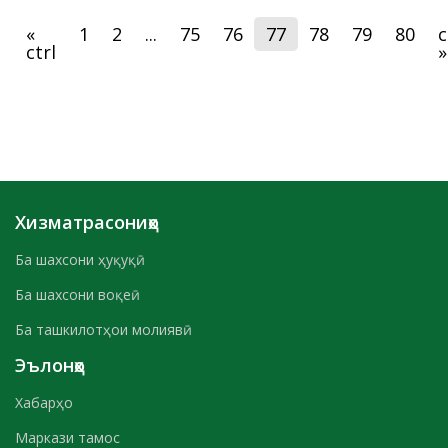
Бохтар
«
1
2
...
75
76
77
78
79
80
c
ctrl
»
Хизматрасониҳо
Ба шахсони ҳуқуқӣ
Ба шахсони воқеӣ
Ба ташкилотҳои молиявӣ
Эълонҳо
Хабарҳо
Маркази тамос