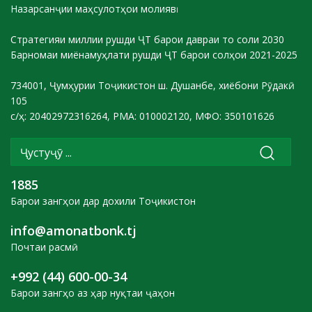
Назарсанҷии маҳсулотҳои молиявӣ
Стратегияи миллии рушди ҶТ барои давраи то соли 2030
Барномаи миёнамуҳлати рушди ҶТ барои солҳои 2021-2025
734001, Ҷумҳурии Тоҷикистон ш. Душанбе, хиёбони Рӯдакӣ
105
с/ҳ: 20402972316264, РМА: 010002120, МФО: 350101626
1885
Барои зангҳои дар дохили Тоҷикистон
info@amonatbonk.tj
Почтаи расмӣ
+992 (44) 600-00-34
Барои зангҳо аз ҳар нуқтаи ҷаҳон