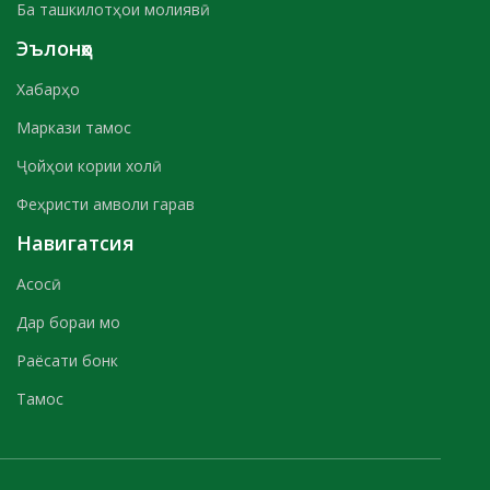
Ба ташкилотҳои молиявӣ
Эълонҳо
Хабарҳо
Маркази тамос
Ҷойҳои кории холӣ
Феҳристи амволи гарав
Навигатсия
Асосӣ
Дар бораи мо
Раёсати бонк
Тамос