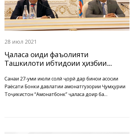
28 июл 2021
Ҷаласа оиди фаъолияти
Ташкилоти ибтидоии ҳизбии
“Амонат”-и БДА ҶТ “Амонатбонк”
дар нимсолаи якуми соли 2021
Санаи 27-уми июли солӣ ҷорӣ дар бинои асосии
Раёсати Бонки давлатии амонатгузории Ҷумҳурии
Тоҷикистон “Амонатбонк” ҷаласа доир ба
фаъолияти Ташкилоти ибтидоии ҳизбии “Амонат”-и
БДА ҶТ “Амонатбонк” дар нимсолаи якуми соли 2021
баргузор гардид. Ҷаласаи мазкур бо иштироки
Раиси Ташкилоти ибтидоии ҳизбии “Амонат”-и БДА
ҶТ “Амонатбонк” мӯҳтарам Икромӣ С.С., мудири