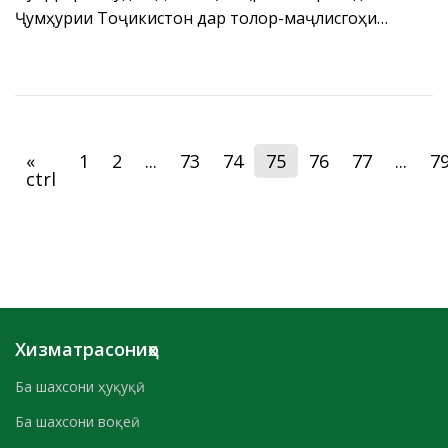
Ҷумҳурии Тоҷикистон дар толор-маҷлисгоҳи
Раёсати БДА ҶТ ”Амонатбонк” нишасти матбуотӣ
оид ба натиҷаҳои фаъолияти нимсолаи аввали соли
2021, бо иштироки доираи васеъи
рўзноманигорони ВАО-и дохилу хориҷӣ кишвар
баргузор гардид.
«
1
2
...
73
74
75
76
77
...
7
ctrl
Хизматрасониҳо
Ба шахсони ҳуқуқӣ
Ба шахсони воқеӣ