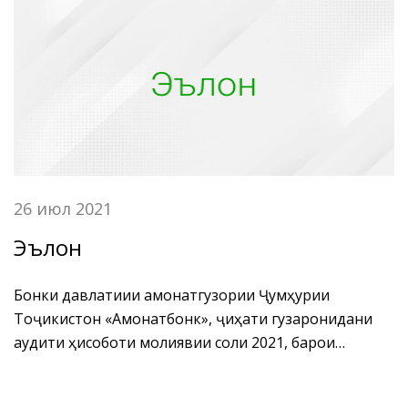
шуъбаи таблиғот ва иттилооти Кумитаи иҷроияи
Ҳизби Халқии Демократии Тоҷикистон дар
шаҳри Душанбе Раҷабзода Эраҷ, муовини раиси
Кумитаи иҷроияи Ҳизби Халқии Демократии
Тоҷикистон дар ноҳияи Исмоили Сомонӣ
Ҷурахонзода Ҷумахон ва аъзоёни Ташкилоти
ибтидоии ҳизбии “Амонат” -и БДА ҶТ “Амонатбонк”
баргузор гардид.
26 июл 2021
Эълон
Бонки давлатиии амонатгузории Ҷумҳурии
Тоҷикистон «Амонатбонк», ҷиҳати гузаронидани
аудити ҳисоботи молиявии соли 2021, барои
интихоби ширкати аудиторӣ, озмун эълон
менамояд.