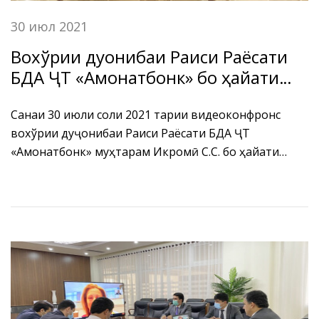
30 июл 2021
Вохўрии дуҷонибаи Раиси Раёсати
БДА ҶТ «Амонатбонк» бо ҳайати
Фонди хазинаҳои амонатгузории
Олмон оид ба ҳамкориҳои
Санаи 30 июли соли 2021 тариқи видеоконфронс
вохўрии дуҷонибаи Раиси Раёсати БДА ҶТ
байналмилалӣ «Шпаркассен
«Амонатбонк» муҳтарам Икромӣ С.С. бо ҳайати
Финансгрупп»
гуруҳи кории Фонди хазинаҳои амонатгузории
Олмон оид ба ҳамкориҳои байналмилалӣ
«Шпаркассен Финансгрупп» таҳти роҳбарии
ҳамоҳангсози минтақавӣ, ҷаноби Аня Хойер баргузор
гардид.