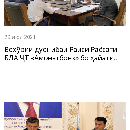
29 июл 2021
Вохўрии дуҷонибаи Раиси Раёсати
БДА ҶТ «Амонатбонк» бо ҳайати
Корпоратсияи молиявии
байналмилалӣ, Гурўҳи Бонки
Ҷаҳонӣ