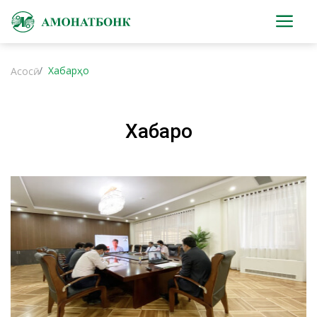
Хабарҳо
Асосӣ
Хабарҳо