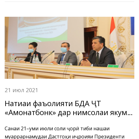
21 июл 2021
Натиҷаи фаъолияти БДА ҶТ
«Амонатбонк» дар нимсолаи якуми
соли 2021
Санаи 21–уми июли соли ҷорӣ тибқи нақшаи
муқаррарнамудаи Дастгоҳи иҷроияи Президенти