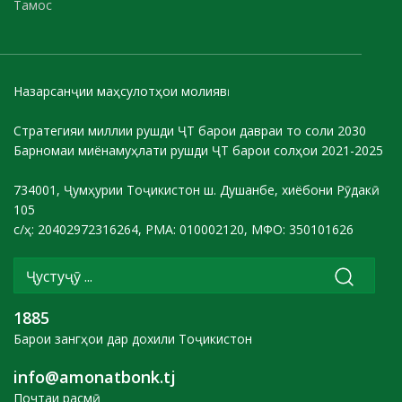
Тамос
Назарсанҷии маҳсулотҳои молиявӣ
Стратегияи миллии рушди ҶТ барои давраи то соли 2030
Барномаи миёнамуҳлати рушди ҶТ барои солҳои 2021-2025
734001, Ҷумҳурии Тоҷикистон ш. Душанбе, хиёбони Рӯдакӣ
105
с/ҳ: 20402972316264, РМА: 010002120, МФО: 350101626
1885
Барои зангҳои дар дохили Тоҷикистон
info@amonatbonk.tj
Почтаи расмӣ