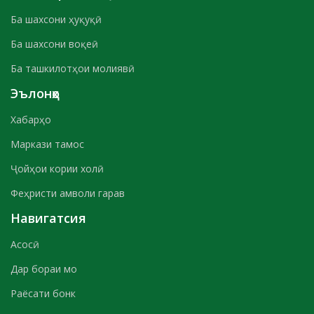
Ба шахсони ҳуқуқӣ
Ба шахсони воқеӣ
Ба ташкилотҳои молиявӣ
Эълонҳо
Хабарҳо
Маркази тамос
Ҷойҳои кории холӣ
Феҳристи амволи гарав
Навигатсия
Асосӣ
Дар бораи мо
Раёсати бонк