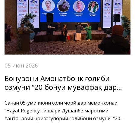
гардидани чунин амали номатлуб изҳори нигаронӣ
менамоянд.
05 июн 2026
Бонувони Амонатбонк ғолиби
озмуни “20 бонуи муваффақ дар
соҳаи бонкдории Тоҷикистон”
дониста шуданд.
Санаи 05-уми июни соли ҷорӣ дар меҳмонхонаи
"Hayat Regency"-и шаҳри Душанбе маросими
тантанавии ҷоизасупории ғолибони озмуни “20
бонуи муваффақ дар соҳаи бонкдории Тоҷикистон”
ва “25 соҳибкорзани муваффақи Тоҷикистон”, ки бо