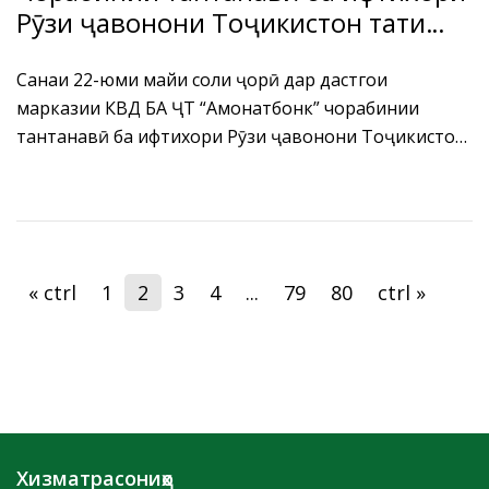
Рӯзи ҷавонони Тоҷикистон таҳти
унвони “Пайванди наслҳо”
Санаи 22-юми майи соли ҷорӣ дар дастгоҳи
марказии КВД БА ҶТ “Амонатбонк” чорабинии
тантанавӣ ба ифтихори Рӯзи ҷавонони Тоҷикистон
таҳти унвони “Пайванди наслҳо” доир гардид.
« ctrl
1
2
3
4
...
79
80
ctrl »
Хизматрасониҳо