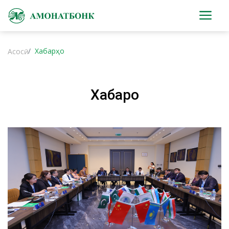
Хабарҳо
Асосӣ
Хабарҳо