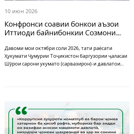
10 июн 2026
Конфронси соҳавии бонкҳои аъзои
Иттиҳоди байнибонкии Созмони
ҳамкории Шанхай (ИББ СҲШ) дар
мавзӯи «Зеҳни сунъӣ,
Давоми моҳи октябри соли 2026, таҳти раёсати
Ҳукумати Ҷумҳурии Тоҷикистон баргузории ҷаласаи
рақамикунонии хизматрасониҳо,
Шӯрои сарони ҳукуматҳо (сарвазирон)-и давлатҳои
пешгирии хавфҳо ва иқтисоди сабз
узви Созмони ҳамкории Шанхай дар шаҳри Душанбе
(ESG)»
ба нақша гирифта шудааст.