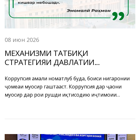
08 июн 2026
МЕХАНИЗМИ ТАТБИҚИ
СТРАТЕГИЯИ ДАВЛАТИИ
МУҚОВИМАТ БА КОРРУПСИЯ ДАР
САМТИ ФАЪОЛИЯТИ БОНКИИ
Коррупсия амали номатлуб буда, боиси нигаронии
ҷомеаи муосир гаштааст. Коррупсия дар ҷаҳони
ҶУМҲУРИИ ТОҶИКИСТОН
муосир дар роҳи рушди иқтисодию иҷтимоии
кишварҳо, риояи ҳифзи ҳуқуқу озодиҳои инсон ва
шаҳрванд ва рушди босуботи давлату миллат ва
соҳаҳои мухталифи ҷомеа монеаҳои ҷиддиро ба вуҷуд
меорад. Тазаккур бояд дод, ки ҳатто аксари
мамлакатҳои абарқудрату пешрафтаи дунё аз афзун