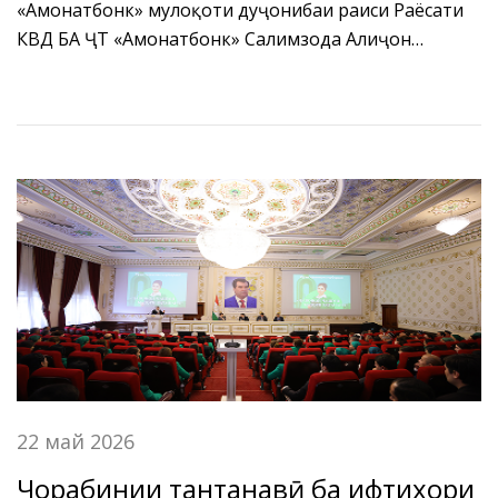
«Амонатбонк» мулоқоти дуҷонибаи раиси Раёсати
КВД БА ҶТ «Амонатбонк» Салимзода Алиҷон
Абдуҷалол бо раиси Шӯрои директорони Бонки
кишоварзии Ҷумҳурии Мардумии Чин, Гу Шу
баргузор гардид.
22 май 2026
Чорабинии тантанавӣ ба ифтихори