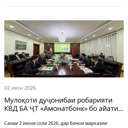
ибтикори Ассотсиатсияи ташкилотҳои молиявии
Тоҷикистон ва дастгирии Бонки миллии
Тоҷикистон роҳандозӣ гардидааст, баргузор гардид.
02 июн 2026
Мулоқоти дуҷонибаи роҳбарияти
КВД БА ҶТ «Амонатбонк» бо ҳайати
расмии Бонки кишоварзии
Ҷумҳурии Мардумии Чин
Санаи 2 июни соли 2026, дар бинои марказии