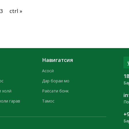
3
ctrl »
Навигатсия
Асосӣ
1
ос
Дар бораи мо
Ба
 холӣ
Раёсати бонк
i
воли гарав
Тамос
По
+9
Ба