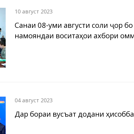
10 август 2023
Санаи 08-уми августи соли ҷорӣ б
намояндаи воситаҳои ахбори омм
БА ҶТ “Амонатбонк” доир ба нати
нимсолаи якуми соли 2023 баргуз
04 август 2023
Дар бораи вусъат додани ҳисобба