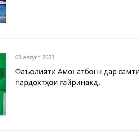
03 август 2023
Фаъолияти Амонатбонк дар самти
пардохтҳои ғайринақдӣ.