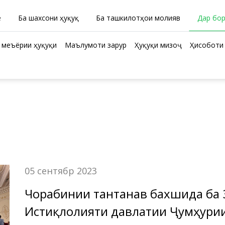
ӣ
Ба шахсони ҳуқуқӣ
Ба ташкилотҳои молиявӣ
Дар бо
 меъёрии ҳуқуқи
Маълумоти зарурӣ
Ҳуқуқи мизоҷ
Ҳисоботи 
05 сентябр 2023
Чорабинии тантанавӣ бахшида ба
Истиқлолияти давлатии Ҷумҳурии