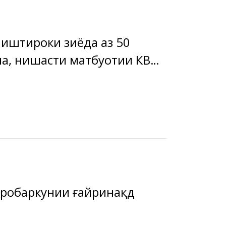
о иштироки зиёда аз 50
а, нишасти матбуотии КВД
ҷаҳои фаъолият дар
ор гардид.
робаркунии ғайринақдӣ