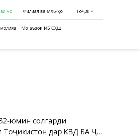
раи мо
Филиал ва МХБ-ҳо
Тоҷикӣ
молиявӣ
Мо аъзои ИБ СҲШ
 32-юмин солгарди
 Тоҷикистон дар КВД БА ҶТ