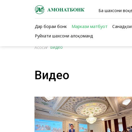
Ба шахсони воқе
Дар бораи бонк
Маркази матбуот
Санадҳои
Руйхати шахсони алоқоманд
Видео
Асосӣ
Видео