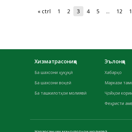
« ctrl
1
2
3
4
5
...
12
1
Хизматрасониҳо
Эълонҳо
Ба шахсони ҳуқуқӣ
Хабарҳо
Ба шахсони воқеӣ
Маркази там
Ба ташкилотҳои молиявӣ
Ҷойҳои кории
Феҳристи ам
Назарсанҷии маҳсулотҳои молиявӣ