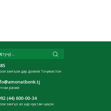
885
рои зангҳои дар дохили Тоҷикистон
nfo@amonatbonk.tj
чтаи расмӣ
92 (44) 600-00-34
рои зангҳо аз ҳар нуқтаи ҷаҳон