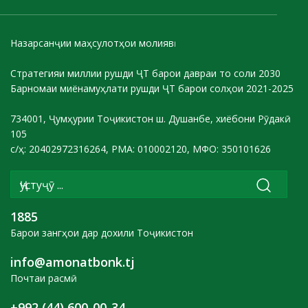
Назарсанҷии маҳсулотҳои молиявӣ
Стратегияи миллии рушди ҶТ барои давраи то соли 2030
Барномаи миёнамуҳлати рушди ҶТ барои солҳои 2021-2025
734001, Ҷумҳурии Тоҷикистон ш. Душанбе, хиёбони Рӯдакӣ
105
с/ҳ: 20402972316264, РМА: 010002120, МФО: 350101626
1885
Барои зангҳои дар дохили Тоҷикистон
info@amonatbonk.tj
Почтаи расмӣ
+992 (44) 600-00-34