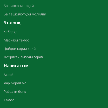
Ба шахсони воқеӣ
Ба ташкилотҳои молиявӣ
Эълонҳо
Хабарҳо
Маркази тамос
Ҷойҳои кории холӣ
Феҳристи амволи гарав
Навигатсия
Асосӣ
Дар бораи мо
Раёсати бонк
Тамос