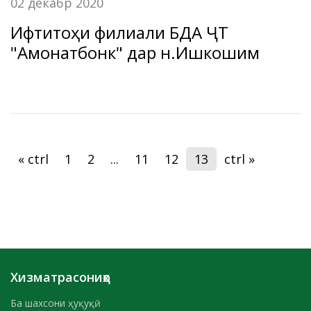
02 декабр 2020
Ифтитоҳи филиали БДА ҶТ
"Амонатбонк" дар н.Ишкошим
« ctrl
1
2
...
11
12
13
ctrl »
Хизматрасониҳо
Ба шахсони ҳуқуқӣ