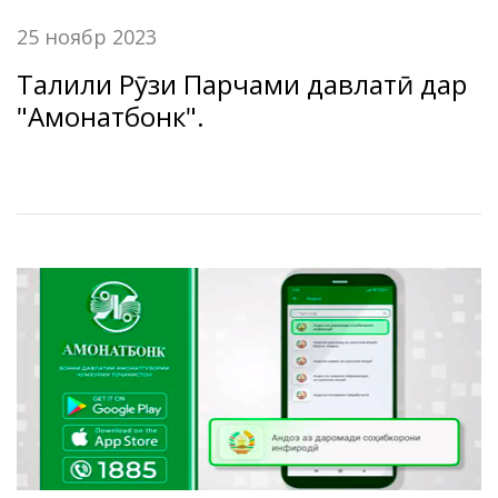
25 ноябр 2023
Таҷлили Рӯзи Парчами давлатӣ дар
"Амонатбонк".