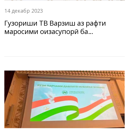
14 декабр 2023
Гузориши ТВ Варзиш аз рафти
маросими ҷоизасупорӣ ба
футболбозони “Амонатбонк”.