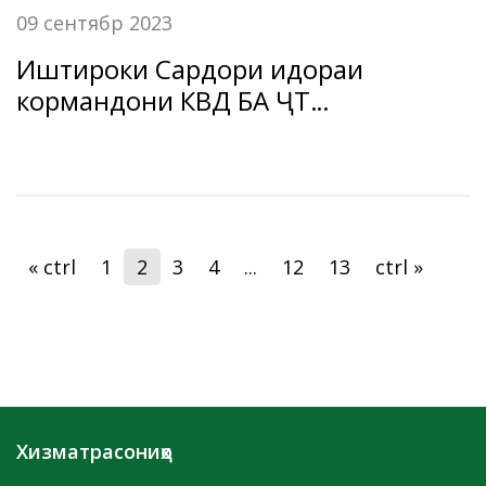
09 сентябр 2023
Иштироки Сардори идораи
кормандони КВД БА ҶТ
“Амонатбонк” Сарбоз Фаррухзода
дар барномаи “Дидгоҳ” аз
Телевизиони Ҷаҳонаммо.
« ctrl
1
2
3
4
...
12
13
ctrl »
Хизматрасониҳо