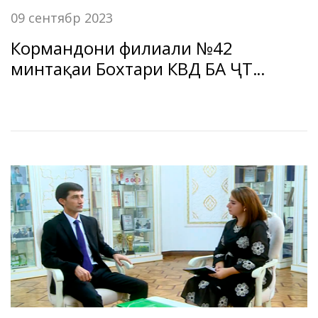
09 сентябр 2023
Кормандони филиали №42
минтақаи Бохтари КВД БА ҶТ
«Амонатбонк » соҳиби бинои
хуштарҳу замонавӣ шуданд.
09.09.2023 ш. Бохтар