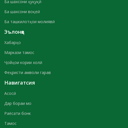
Ба шахсони ҳуқуқӣ
Ба шахсони воқеӣ
Ба ташкилотҳои молиявӣ
Эълонҳо
Хабарҳо
Маркази тамос
Ҷойҳои кории холӣ
Феҳристи амволи гарав
Навигатсия
Асосӣ
Дар бораи мо
Раёсати бонк
Тамос