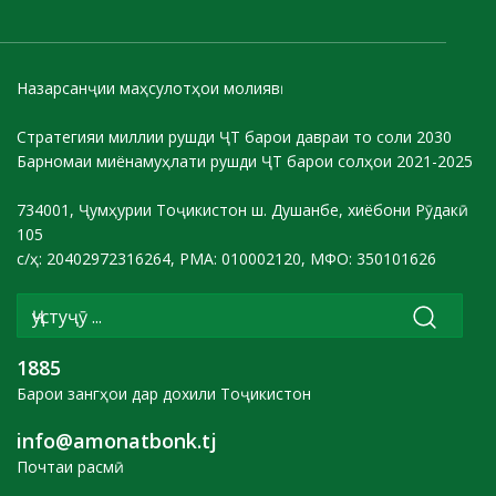
Назарсанҷии маҳсулотҳои молиявӣ
Стратегияи миллии рушди ҶТ барои давраи то соли 2030
Барномаи миёнамуҳлати рушди ҶТ барои солҳои 2021-2025
734001, Ҷумҳурии Тоҷикистон ш. Душанбе, хиёбони Рӯдакӣ
105
с/ҳ: 20402972316264, РМА: 010002120, МФО: 350101626
1885
Барои зангҳои дар дохили Тоҷикистон
info@amonatbonk.tj
Почтаи расмӣ