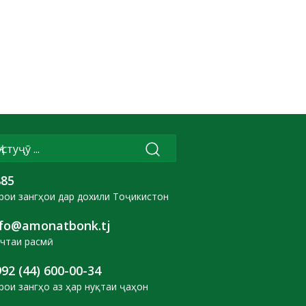
885
рои зангҳои дар дохили Тоҷикистон
nfo@amonatbonk.tj
чтаи расмӣ
92 (44) 600-00-34
рои зангҳо аз ҳар нуқтаи ҷаҳон