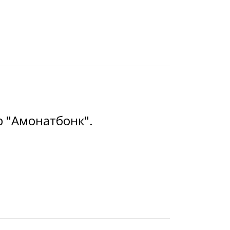
р "Амонатбонк".