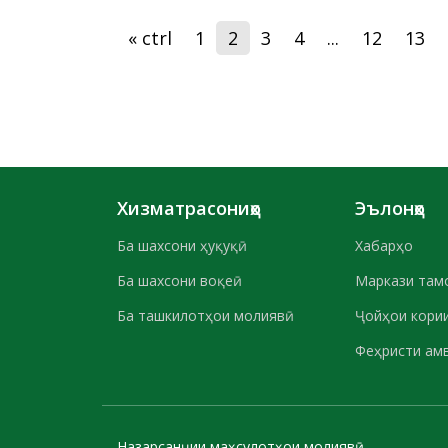
« ctrl
1
2
3
4
...
12
13
Хизматрасониҳо
Эълонҳо
Ба шахсони ҳуқуқӣ
Хабарҳо
Ба шахсони воқеӣ
Маркази там
Ба ташкилотҳои молиявӣ
Ҷойҳои кории
Феҳристи ам
Назарсанҷии маҳсулотҳои молиявӣ