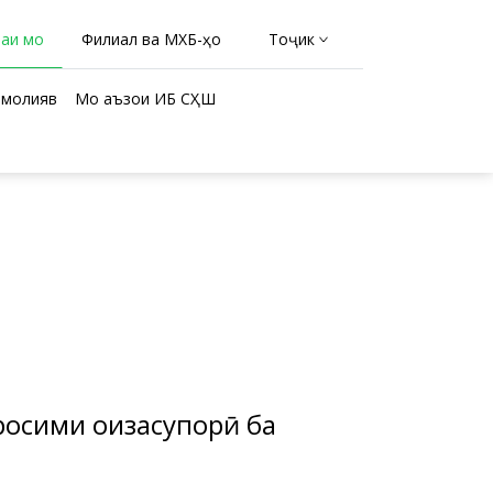
раи мо
Филиал ва МХБ-ҳо
Тоҷикӣ
молиявӣ
Мо аъзои ИБ СҲШ
осими ҷоизасупорӣ ба