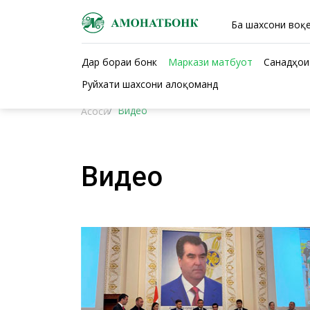
Ба шахсони воқе
Дар бораи бонк
Маркази матбуот
Санадҳои
Руйхати шахсони алоқоманд
Видео
Асосӣ
Видео