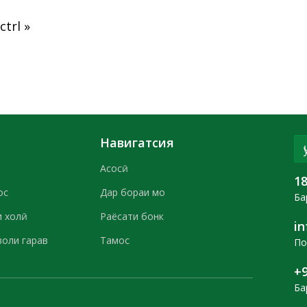
ctrl »
Навигатсия
Асосӣ
1
ос
Дар бораи мо
Ба
 холӣ
Раёсати бонк
i
воли гарав
Тамос
По
+9
Ба