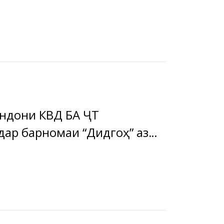
ндони КВД БА ҶТ
дар барномаи “Дидгоҳ” аз