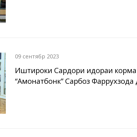
09.09.2023 ш. Бохтар
09 сентябр 2023
Иштироки Сардори идораи корма
“Амонатбонк” Сарбоз Фаррухзода 
Телевизиони Ҷаҳонаммо.