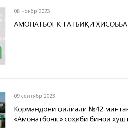
08 ноябр 2023
АМОНАТБОНК ТАТБИҚИ 
09 сентябр 2023
Кормандони филиали №42 минтақ
«Амонатбонк » соҳиби бинои хуш