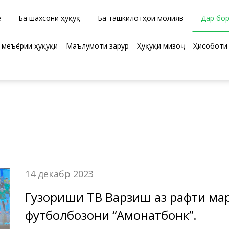
ӣ
Ба шахсони ҳуқуқӣ
Ба ташкилотҳои молиявӣ
Дар бо
 меъёрии ҳуқуқи
Маълумоти зарурӣ
Ҳуқуқи мизоҷ
Ҳисоботи 
14 декабр 2023
Гузориши ТВ Варзиш аз рафти мар
футболбозони “Амонатбонк”.