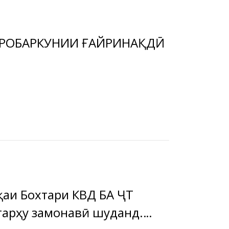
ҲИСОББАРОБАРКУНИИ ҒАЙРИНАҚДӢ
аи Бохтари КВД БА ҶТ
тарҳу замонавӣ шуданд.