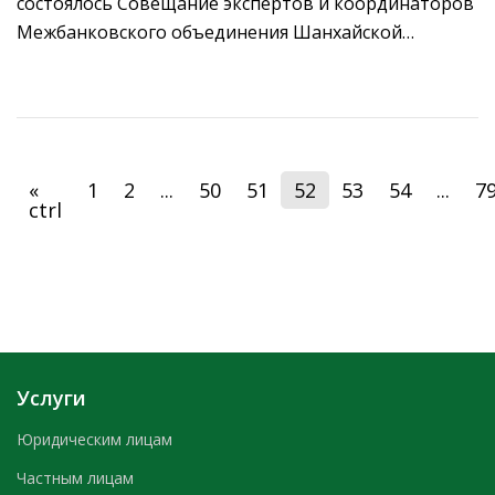
состоялось Совещание экспертов и координаторов
организации сотрудничества.
Межбанковского объединения Шанхайской
организации сотрудничества (МБО ШОС) под
председательством Индийской Инфраструктурной
Финансовой Компании (IIFCL) в рамках
председательствования Республики Индии в ШОС в
2022-2023 гг.
«
1
2
...
50
51
52
53
54
...
7
ctrl
Услуги
Юридическим лицам
Частным лицам