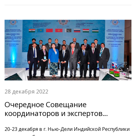
28 декабря 2022
Очередное Совещание
координаторов и экспертов
банков-членов Межбанковского
объединения Шанхайской
20-23 декабря в г. Нью-Дели Индийской Республики