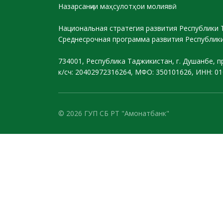
Назарсанҷии маҳсулотҳои молиявӣ
Национальная стратегия развития Республики 
Среднесрочная программа развития Республики
734001, Республика Таджикистан, г. Душанбе, п
к/сч: 20402972316264, МФО: 350101626, ИНН: 0
© 2026 ГУП СБ РТ "Амонатбанк"