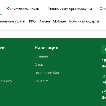
Юридическим лицам
Финансовым организациям
О н
нальные услуги
РКО
Амонат Мобайл
Публичная Оферта
ния
Навигация
Главная
1
О нас
Дл
Правление банка
i
женного
Контакт
Оф
+9
Дл