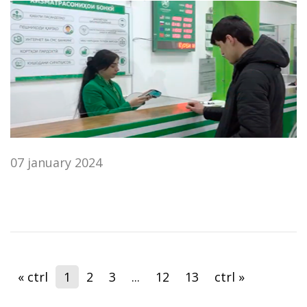
07 january 2024
« ctrl
1
2
3
...
12
13
ctrl »