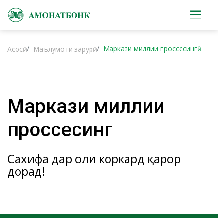
Маркази миллии проссесингӣ
Асосӣ
Маълумоти зарурӣ
Маркази миллии
проссесингӣ
Сахифа дар ҳоли коркард қарор
дорад!