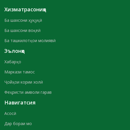
Хизматрасониҳо
Ба шахсони ҳуқуқӣ
Ба шахсони воқеӣ
Ба ташкилотҳои молиявӣ
Эълонҳо
Хабарҳо
Маркази тамос
Ҷойҳои кории холӣ
Феҳристи амволи гарав
Навигатсия
Асосӣ
Дар бораи мо