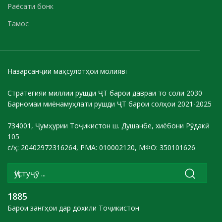
Раёсати бонк
Тамос
Назарсанҷии маҳсулотҳои молиявӣ
Стратегияи миллии рушди ҶТ барои давраи то соли 2030
Барномаи миёнамуҳлати рушди ҶТ барои солҳои 2021-2025
734001, Ҷумҳурии Тоҷикистон ш. Душанбе, хиёбони Рӯдакӣ
105
с/ҳ: 20402972316264, РМА: 010002120, МФО: 350101626
1885
Барои зангҳои дар дохили Тоҷикистон