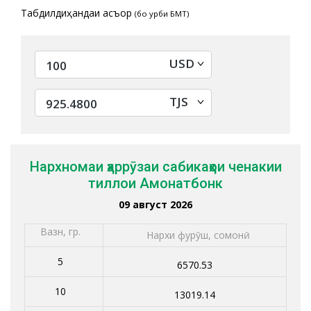
Табдилдиҳандаи асъор
(бо қурби БМТ)
USD
TJS
Нархномаи ҳаррӯзаи сабикаҳои ченакии
тиллои Амонатбонк
09 август 2026
Вазн, гр.
Нархи фурӯш, сомонӣ
5
6570.53
10
13019.14