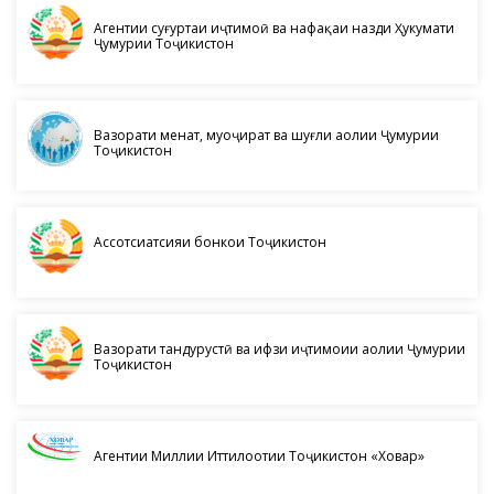
Агентии суғуртаи иҷтимоӣ ва нафақаи назди Ҳукумати
Ҷумҳурии Тоҷикистон
Вазорати меҳнат, муҳоҷират ва шуғли аҳолии Ҷумҳурии
Тоҷикистон
Ассотсиатсияи бонкҳои Тоҷикистон
Вазорати тандурустӣ ва ҳифзи иҷтимоии аҳолии Ҷумҳурии
Тоҷикистон
Агентии Миллии Иттилоотии Тоҷикистон «Ховар»