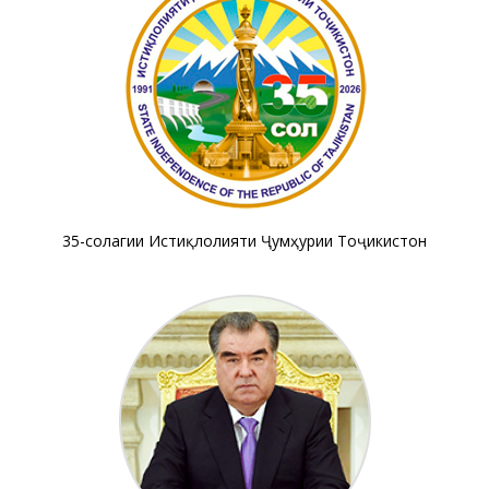
35-солагии Истиқлолияти Ҷумҳурии Тоҷикистон