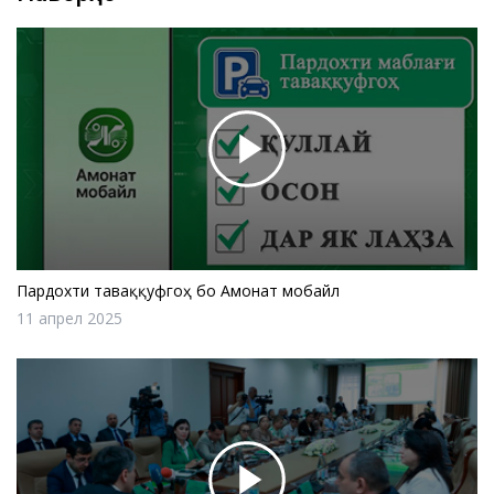
Пардохти таваққуфгоҳ бо Амонат мобайл
11 апрел 2025