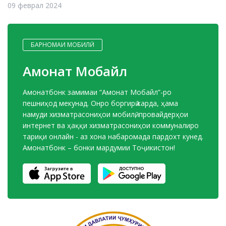
09 феврал 2024
БАРНОМАИ МОБИЛӢ
Амонат Мобайл
Амонатбонк замимаи “Амонат Мобайл”-ро
пешниҳод мекунад. Онро боргирӣ карда, ҳама
намуди хизматрасониҳои мобилӣ, провайдерҳои
интернет ва ҳаққи хизматрасониҳои коммуналиро
тариқи онлайн - аз хона набаромада пардохт кунед.
Амонатбонк – бонки мардумии Тоҷикистон!