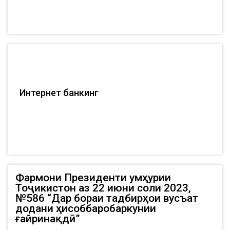
Интернет банкинг
Фармони Президенти Ҷумҳурии
Тоҷикистон аз 22 июни соли 2023,
№586 “Дар бораи тадбирҳои вусъат
додани ҳисоббаробаркунии
ғайринақдӣ”