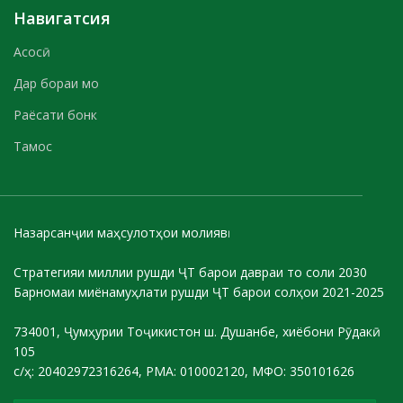
Навигатсия
Асосӣ
Дар бораи мо
Раёсати бонк
Тамос
Назарсанҷии маҳсулотҳои молиявӣ
Стратегияи миллии рушди ҶТ барои давраи то соли 2030
Барномаи миёнамуҳлати рушди ҶТ барои солҳои 2021-2025
734001, Ҷумҳурии Тоҷикистон ш. Душанбе, хиёбони Рӯдакӣ
105
с/ҳ: 20402972316264, РМА: 010002120, МФО: 350101626