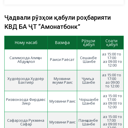
Ҷадвали рӯзҳои қабули роҳбарияти
КВД БА ҶТ “Амонатбонк”
Рӯзҳои 
Соати 
Ному насаб
Вазифа
қабул
қабул
аз 15:00 то 
Салимзода Алиҷон 
Сешанбе 
17:00 
Раиси Раёсат
Абдуҷалол
 Шанбе
 аз 09:00 то 
12:00
аз 15:00 то 
Худоёрзода Худоёр 
Муовини 
Ҷумъа  
17:00 
Бахтиёр
якуми Раис
 Шанбе 
  аз 09:00 
 аз 15:00 то 
Ризвонзода Фирдавс 
Чоршанбе
17:00 
Муовини Раис
Зикр
Шанбе
 аз 09:00 то 
 аз 15:00 то 
Сафарзода Рукмина 
Панҷшанбе 
17:00  
Муовини Раис
Сафар
 Шанбе 
 аз 09:00 то 
12:00 