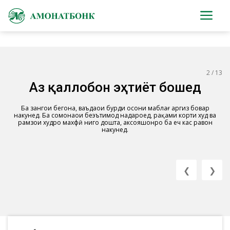
2 / 13
Аз қаллобон эҳтиёт бошед
Ба зангҳои бегона, ваъдаҳои бурди осони маблағ ҳаргиз бовар
накунед. Ба сомонаҳои беэътимод надароед, рақами корти худ ва
рамзҳои худро махфӣ нигоҳ дошта, аксҳояшонро ба ҳеч кас равон
накунед.
❮
❯