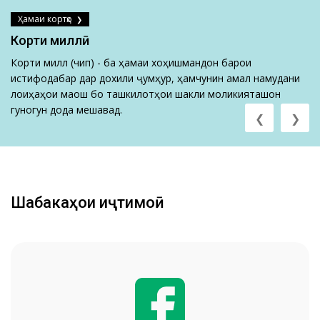
Ҳамаи кортҳо
Корти миллӣ
Корти миллӣ (чип) - ба ҳамаи хоҳишмандон барои
истифодабарӣ дар дохили ҷумҳурӣ, ҳамчунин амалӣ намудани
лоиҳаҳои маош бо ташкилотҳои шакли моликияташон
гуногун дода мешавад.
❮
❯
Шабакаҳои иҷтимоӣ