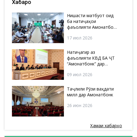
Хабарҳо
Нишасти матбуотӣ оид
ба натиҷаҳои
фаъолияти Амонатбонк
давоми нимсолаи якуми
17 июл 2026
соли 2026
Натиҷагирӣ аз
фаъолияти КВД БА ҶТ
“Амонатбонк” дар
нимсолаи якум ва
09 июл 2026
нақшаҳо барои
нимсолаи дуюм дар соли
2026
Таҷлили Рӯзи ваҳдати
миллӣ дар Амонатбонк
26 июн 2026
Ҳамаи хабарҳо