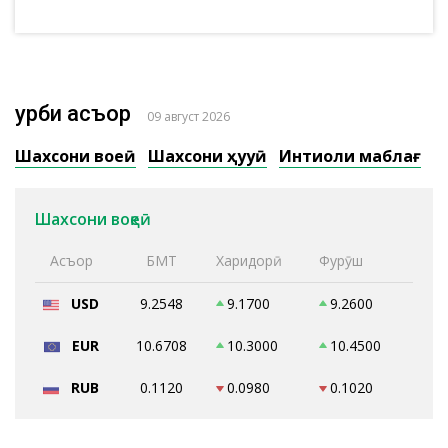
Қурби асъор
09 август 2026
Шахсони воқеӣ
Шахсони ҳуқуқӣ
Интиқоли маблағ
Шахсони воқеӣ
Асъор
БМТ
Харидорӣ
Фурӯш
USD
9.2548
9.1700
9.2600
EUR
10.6708
10.3000
10.4500
RUB
0.1120
0.0980
0.1020