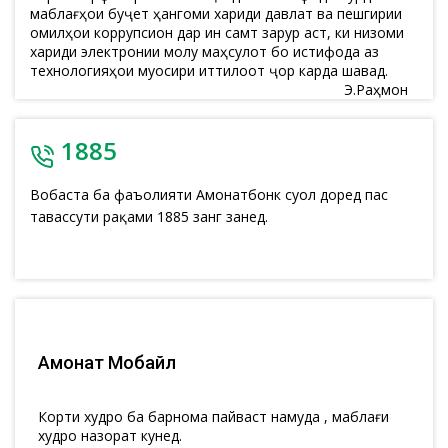
маблағҳои буҷетӣ ҳангоми хариди давлатӣ ва пешгирии
омилҳои коррупсионӣ дар ин самт зарур аст, ки низоми
хариди электронии молу маҳсулот бо истифода аз
технологияҳои муосири иттилоотӣ ҷорӣ карда шавад.
Э.Раҳмон
1885
Вобаста ба фаъолияти Амонатбонк суол доред пас
тавассути рақами 1885 занг занед.
Амонат Мобайл
Корти худро ба барнома пайваст намуда , маблағи
худро назорат кунед.