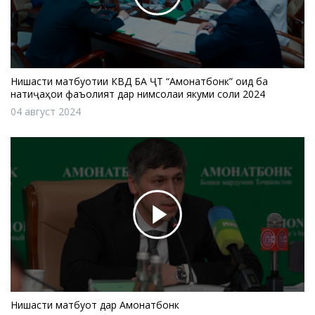
Нишасти матбуотии КВД БА ҶТ “Амонатбонк” оид ба
натиҷаҳои фаъолият дар нимсолаи якуми соли 2024
04 август 2024
Нишасти матбуотӣ дар Амонатбонк