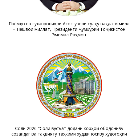
Паёмҳо ва суханрониҳои Асосгузори сулҳу ваҳдати миллӣ
– Пешвои миллат, Президенти Ҷумҳурии Тоҷикистон
Эмомалӣ Раҳмон
Соли 2026 "Соли вусъат додани корҳои ободониву
созандагӣ ва тақвияту таҳкими худшиносиву худогоҳии