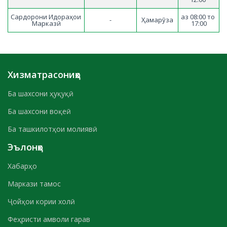
Сардорони Идораҳои 
аз 08:00 то 
-
Ҳамарӯза
Марказӣ
17:00
Хизматрасониҳо
Ба шахсони ҳуқуқӣ
Ба шахсони воқеӣ
Ба ташкилотҳои молиявӣ
Эълонҳо
Хабарҳо
Маркази тамос
Ҷойҳои кории холӣ
Феҳристи амволи гарав