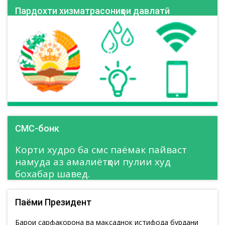
Пардохти хизматрасониҳои давлатӣ
СМС-бонк
Корти худро ба смс паёмак пайваст
намуда аз амалиётҳои пулии худ
бохабар шавед.
Паёми Президент
Барои сарфакорона ва мақсаднок истифода бурдани