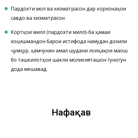
Пардохти мол ва хизматрасонӣ дар корхонаҳои
савдо ва хизматрасонӣ
Кортҳои миллӣ (пардохти миллӣ)-ба ҳамаи
хоҳишмандон барои истифода намудан дохили
ҷумҳурӣ, ҳамчунин амалӣ шудани лоиҳаҳои маош
бо ташкилотҳои шакли моликияташон гуногун
дода мешавад.
Нафақавӣ