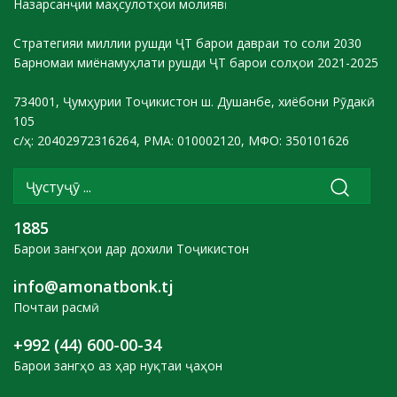
Назарсанҷии маҳсулотҳои молиявӣ
Стратегияи миллии рушди ҶТ барои давраи то соли 2030
Барномаи миёнамуҳлати рушди ҶТ барои солҳои 2021-2025
734001, Ҷумҳурии Тоҷикистон ш. Душанбе, хиёбони Рӯдакӣ
105
с/ҳ: 20402972316264, РМА: 010002120, МФО: 350101626
1885
Барои зангҳои дар дохили Тоҷикистон
info@amonatbonk.tj
Почтаи расмӣ
+992 (44) 600-00-34
Барои зангҳо аз ҳар нуқтаи ҷаҳон