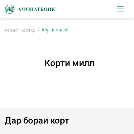
Корти миллӣ
Асосӣ
Кортҳо
Корти миллӣ
Дар бораи корт