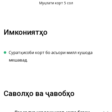
Муҳлати корт 5 сол
Имкониятҳо
Суратҳисоби корт бо асъори миллӣ кушода
мешавад.
Саволҳо ва ҷавобҳо