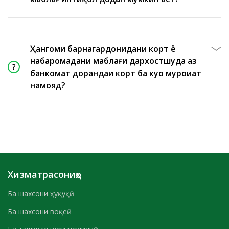
Ҳангоми барнагардонидани корт ё
набаромадани маблағи дархостшуда аз
банкомат дорандаи корт ба куҷо муроҷиат
намояд?
Хизматрасониҳо
Ба шахсони ҳуқуқӣ
Ба шахсони воқеӣ