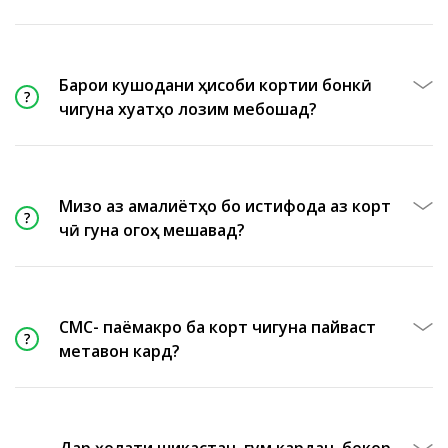
Барои кушодани ҳисоби кортии бонкӣ
чигуна хуҷҷатҳо лозим мебошад?
Мизоҷ аз амалиётҳо бо истифода аз корт
чӣ гуна огоҳ мешавад?
СМС- паёмакро ба корт чигуна пайваст
метавон кард?