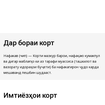
Дар бораи корт
Нафакавӣ (чип) — Корти мазкур барои, нафақаю кумакпулӣ
ва дигар маблағӽо ки аз тарафи муассиса (ташкилот ва
вазорату идораӽои буҷети) ба нафакагирон ҷудо карда
мешаванд пешбинӣ шудааст.
Имтиёзҳои корт