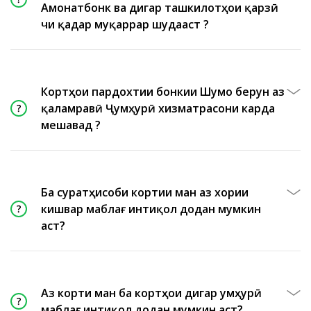
Амонатбонк ва дигар ташкилотҳои қарзӣ
чи қадар муқаррар шудааст ?
Кортҳои пардохтии бонкии Шумо берун аз
қаламравӣ Ҷумҳурӣ хизматрасони карда
мешавад ?
Ба суратҳисоби кортии ман аз хориҷи
кишвар маблағ интиқол додан мумкин
аст?
Аз корти ман ба кортҳои дигар ҷумҳурӣ
маблағ интиқол додан мумкин аст?