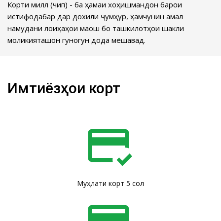
Корти миллӣ (чип) - ба ҳамаи хоҳишмандон барои
истифодабарӣ дар дохили ҷумҳурӣ, ҳамчунин амалӣ
намудани лоиҳаҳои маош бо ташкилотҳои шакли
моликияташон гуногун дода мешавад.
Имтиёзҳои корт
Муҳлати корт 5 сол