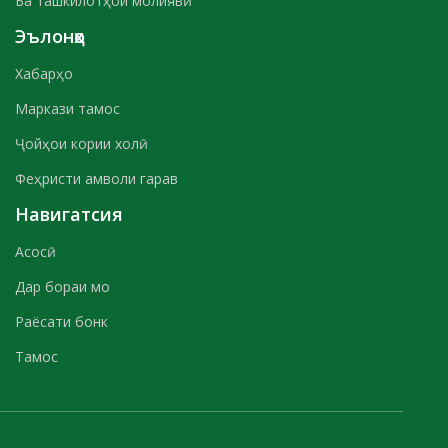
Ба ташкилотҳои молиявӣ
Эълонҳо
Хабарҳо
Маркази тамос
Ҷойҳои кории холӣ
Феҳристи амволи гарав
Навигатсия
Асосӣ
Дар бораи мо
Раёсати бонк
Тамос