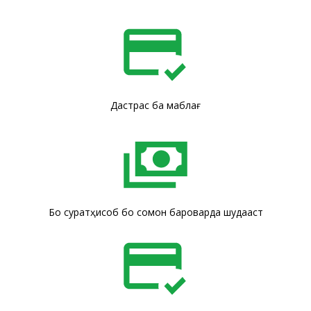
Дастрасӣ ба маблағ
Бо суратҳисоб бо сомонӣ бароварда шудааст