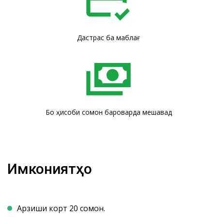
Дастрасӣ ба маблағ
Бо ҳисоби сомонӣ бароварда мешавад
Имкониятҳо
Арзиши корт 20 сомонӣ.