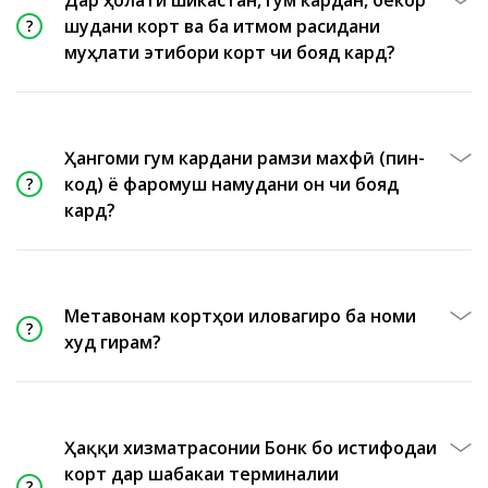
Дар ҳолати шикастан, гум кардан, бекор
шудани корт ва ба итмом расидани
муҳлати этибори корт чи бояд кард?
Ҳангоми гум кардани рамзи махфӣ (пин-
код) ё фаромуш намудани он чи бояд
кард?
Метавонам кортҳои иловагиро ба номи
худ гирам?
Ҳаққи хизматрасонии Бонк бо истифодаи
корт дар шабакаи терминалии