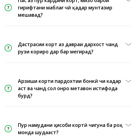
Пас аз пур кардани корт, мизоҷ барои
гирифтани маблағ чӣ қадар мунтазир
мешавад?
Дастрасии корт аз давраи дархост чанд
рузи кориро дар бар мегирад?
Арзиши корти пардохтии бонкӣ чи кадар
аст ва чанд сол онро метавон истифода
бурд?
Пур намудани ҳисоби кортӣ чигуна ба роҳ
монда шудааст?