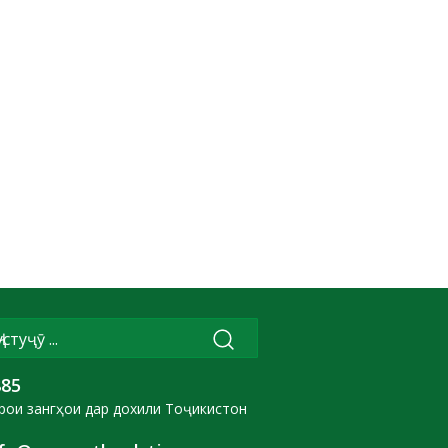
885
рои зангҳои дар дохили Тоҷикистон