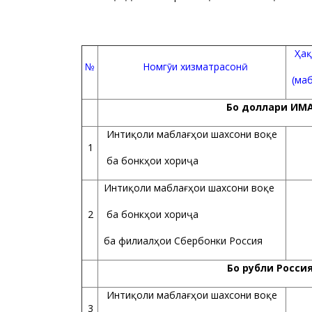
Ҳаққ
№
Номгӯи хизматрасонӣ
(маб
Бо доллари ИМ
Интиқоли маблағҳои шахсони воқеӣ
1
255
ба бонкҳои хориҷа
Интиқоли маблағҳои шахсони воқеӣ
2
ба бонкҳои хориҷа
100
ба филиалҳои Сбербонки Россия
Бо рубли Росси
Интиқоли маблағҳои шахсони воқеӣ
3
60 