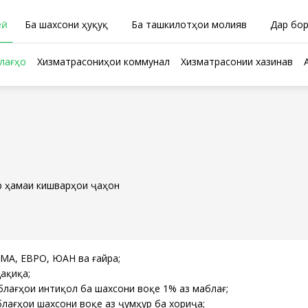
ӣ
Ба шахсони ҳуқуқӣ
Ба ташкилотҳои молиявӣ
Дар бо
лағҳо
Хизматрасониҳои коммуналӣ
Хизматрасонии хазинавӣ
ар ҳамаи кишварҳои ҷаҳон
ИМА, ЕВРО, ЮАН ва ғайра;
дақиқа;
лағҳои интиқолӣ ба шахсони воқеӣ 1% аз маблағ;
ағҳои шахсони воқеӣ аз ҷумҳурӣ ба хориҷа;