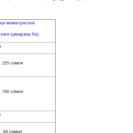
и хизматрасонӣ
лағи ҳамарзиш ба)
А
 сомонӣ
 сомонӣ
я
сомонӣ