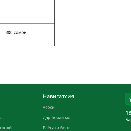
0 сомонӣ
Навигатсия
Асосӣ
1
ос
Дар бораи мо
Ба
 холӣ
Раёсати бонк