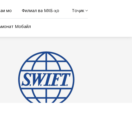
раи мо
Филиал ва МХБ-ҳо
Тоҷикӣ
Амонат Мобайл