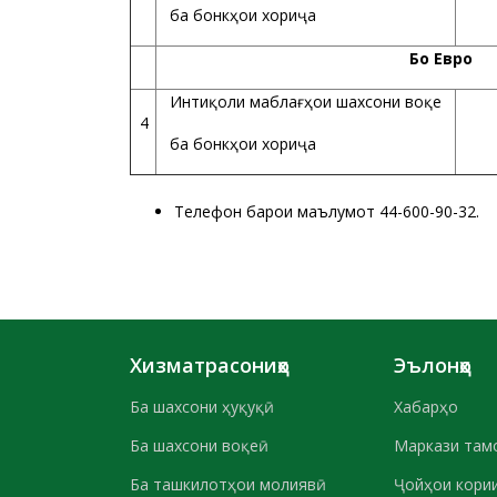
ба бонкҳои хориҷа
Бо Евро
Интиқоли маблағҳои шахсони воқеӣ
4
30
ба бонкҳои хориҷа
Телефон барои маълумот 44-600-90-32.
Хизматрасониҳо
Эълонҳо
Ба шахсони ҳуқуқӣ
Хабарҳо
Ба шахсони воқеӣ
Маркази там
Ба ташкилотҳои молиявӣ
Ҷойҳои кории