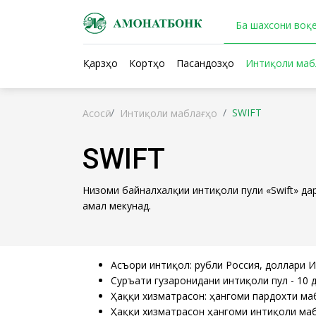
Ба шахсони воқе
Қарзҳо
Кортҳо
Пасандозҳо
Интиқоли маб
SWIFT
Асосӣ
Интиқоли маблағҳо
SWIFT
Низоми байналхалқии интиқоли пули «Swift» д
амал мекунад.
Асъори интиқол: рубли Россия, доллари 
Суръати гузаронидани интиқоли пул - 10 
Ҳаққи хизматрасонӣ: ҳангоми пардохти маб
Ҳаққи хизматрасонӣ ҳангоми интиқоли мабл