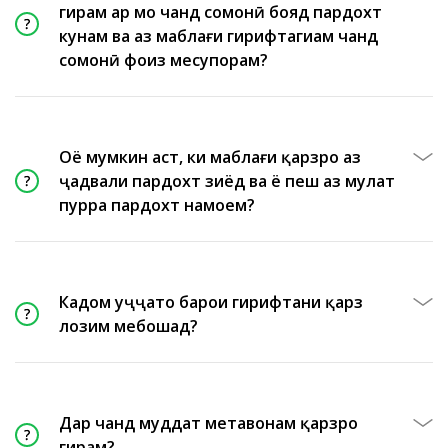
гирам ҳар моҳ чанд сомонӣ бояд пардохт
кунам ва аз маблағи гирифтагиам чанд
сомонӣ фоиз месупорам?
Оё мумкин аст, ки маблағи қарзро аз
ҷадвали пардохт зиёд ва ё пеш аз муҳлат
пурра пардохт намоем?
Кадом ҳуҷҷатҳо барои гирифтани қарз
лозим мебошад?
Дар чанд муддат метавонам қарзро
гирам?