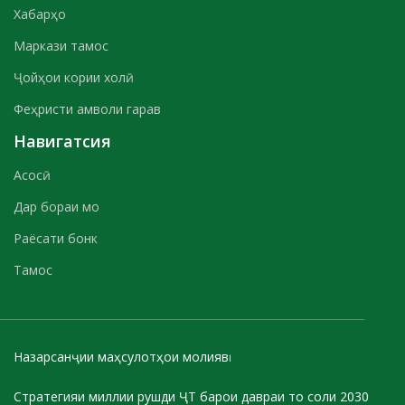
Хабарҳо
Маркази тамос
Ҷойҳои кории холӣ
Феҳристи амволи гарав
Навигатсия
Асосӣ
Дар бораи мо
Раёсати бонк
Тамос
Назарсанҷии маҳсулотҳои молиявӣ
Стратегияи миллии рушди ҶТ барои давраи то соли 2030