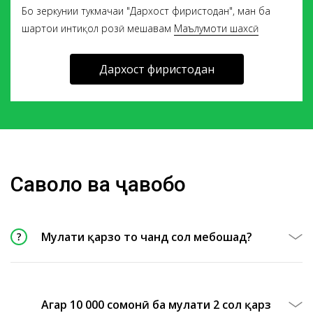
Бо зеркунии тукмачаи "Дархост фиристодан", ман ба
шартҳои интиқол розӣ мешавам
Маълумоти шахсӣ
Дархост фиристодан
Саволҳо ва ҷавобҳо
Муҳлати қарзҳо то чанд сол мебошад?
Агар 10 000 сомонӣ ба муҳлати 2 сол қарз