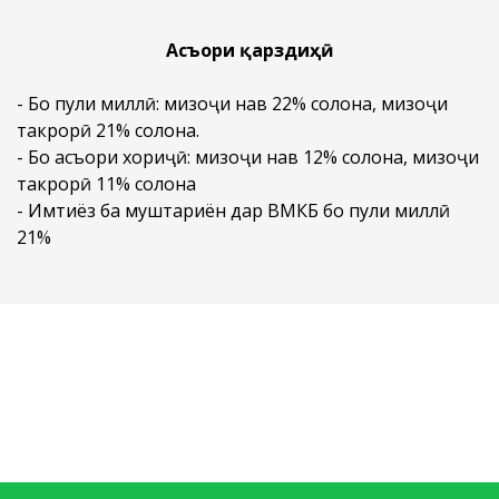
Асъори қарздиҳӣ
- Бо пули миллӣ: мизоҷи нав 22% солона, мизоҷи
такрорӣ 21% солона.
- Бо асъори хориҷӣ: мизоҷи нав 12% солона, мизоҷи
такрорӣ 11% солона
- Имтиёз ба муштариён дар ВМКБ бо пули миллӣ
21%