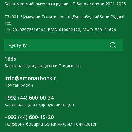
Барномаи миёнамуҳлати рушди ҶТ барои солҳои 2021-2025
734001, Ҷумҳурии Тоҷикистон ш. Душанбе, хиёбони Рӯдакӣ
105
с/ҳ: 20402972316264, РМА: 010002120, МФО: 350101626
1885
Барои зангҳои дар дохили Тоҷикистон
info@amonatbonk.tj
Почтаи расмӣ
+992 (44) 600-00-34
Барои зангҳо аз ҳар нуқтаи ҷаҳон
+992 (44) 600-15-20
Телефони боварии Бонки миллии Тоҷикистон