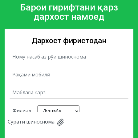
Барои гирифтани қарз
дархост намоед
Дархост фиристодан
Филиал
Cурати шиноснома