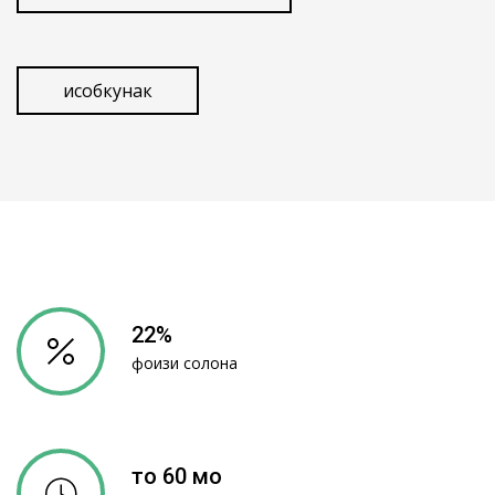
Ҳисобкунак
22%
фоизи солона
то 60 моҳ