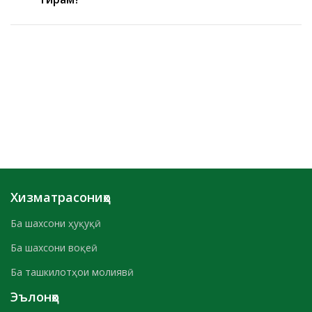
Хизматрасониҳо
Ба шахсони ҳуқуқӣ
Ба шахсони воқеӣ
Ба ташкилотҳои молиявӣ
Эълонҳо