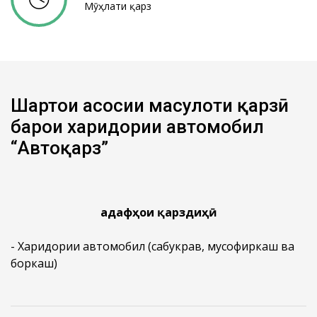
Мӯҳлати қарз
Шартҳои асосии маҳсулоти қарзӣ
барои харидории автомобил
“Автоқарз”
Ҳадафҳои қарздиҳӣ
- Харидории автомобил (сабукрав, мусофиркаш ва
боркаш)