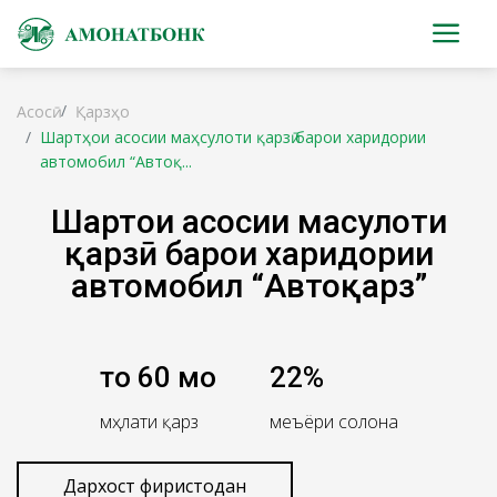
Асосӣ
Қарзҳо
Шартҳои асосии маҳсулоти қарзӣ барои харидории
автомобил “Автоқ...
Шартҳои асосии маҳсулоти
қарзӣ барои харидории
автомобил “Автоқарз”
то 60 моҳ
22%
мӯҳлати қарз
меъёри солона
Дархост фиристодан