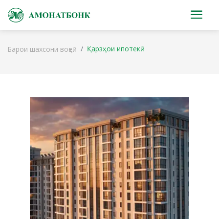
Қарзҳои ипотекӣ
Барои шахсони воқеӣ