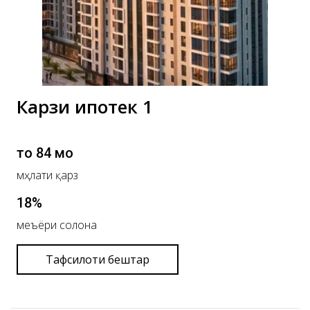
Карзи ипотекӣ 1
то 84 моҳ
мӯҳлати қарз
18%
меъёри солона
Тафсилоти бештар