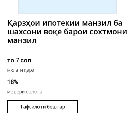
Қарзҳои ипотекии манзилӣ ба
шахсони воқеӣ барои сохтмони
манзил
то 7 сол
мӯҳлати қарз
18%
меъёри солона
Тафсилоти бештар