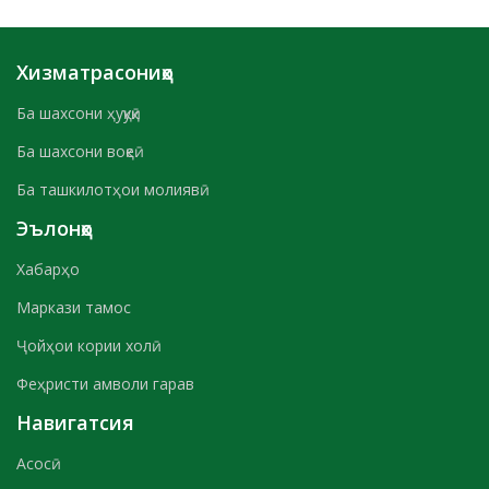
Хизматрасониҳо
Ба шахсони ҳуқуқӣ
Ба шахсони воқеӣ
Ба ташкилотҳои молиявӣ
Эълонҳо
Хабарҳо
Маркази тамос
Ҷойҳои кории холӣ
Феҳристи амволи гарав
Навигатсия
Асосӣ