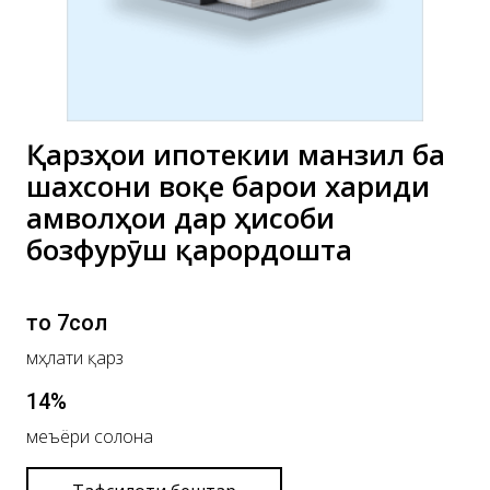
Қарзҳои ипотекии манзилӣ ба
шахсони воқеӣ барои хариди
амволҳои дар ҳисоби
бозфурӯш қарордошта
то 7сол
мӯҳлати қарз
14%
меъёри солона