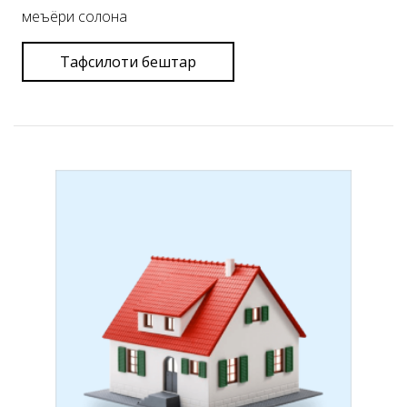
меъёри солона
Тафсилоти бештар