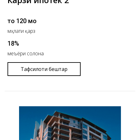
Карзи ипотекӣ 2
то 120 моҳ
мӯҳлати қарз
18%
меъёри солона
Тафсилоти бештар