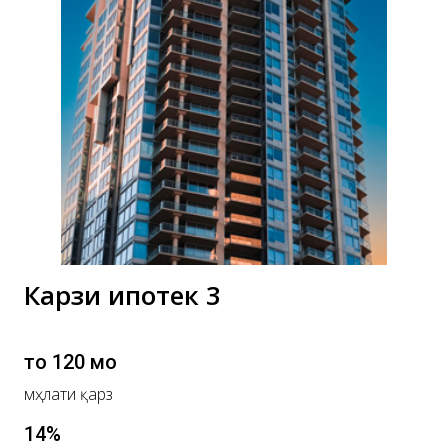
Карзи ипотекӣ 3
то 120 моҳ
мӯҳлати қарз
14%