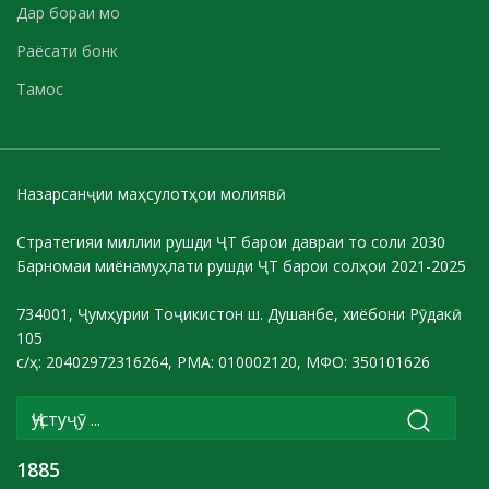
Дар бораи мо
Раёсати бонк
Тамос
Назарсанҷии маҳсулотҳои молиявӣ
Стратегияи миллии рушди ҶТ барои давраи то соли 2030
Барномаи миёнамуҳлати рушди ҶТ барои солҳои 2021-2025
734001, Ҷумҳурии Тоҷикистон ш. Душанбе, хиёбони Рӯдакӣ
105
с/ҳ: 20402972316264, РМА: 010002120, МФО: 350101626
1885