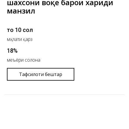
шахсони воқеӣ барои хариди
манзил
то 10 сол
мӯҳлати қарз
18%
меъёри солона
Тафсилоти бештар