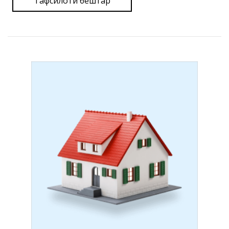
Тафсилоти бештар