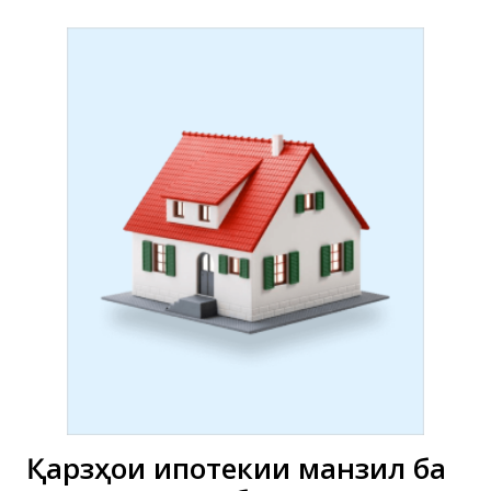
Қарзҳои ипотекии манзилӣ ба