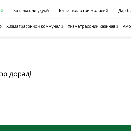
еӣ
Ба шахсони ҳуқуқӣ
Ба ташкилотҳои молиявӣ
Дар б
о
Хизматрасониҳои коммуналӣ
Хизматрасонии хазинавӣ
Амо
ор дорад!