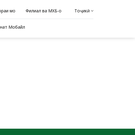
ораи мо
Филиал ва МХБ-ҳо
Тоҷикӣ
нат Мобайл