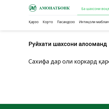
Ба шахсони воқ
Қарзҳо
Кортҳо
Пасандозҳо
Интиқоли маблағҳ
Руйхати шахсони алоқоманд
Сахифа дар ҳоли коркард қар