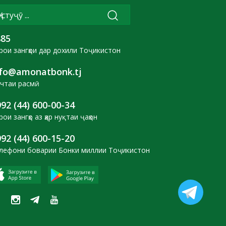
885
рои зангҳои дар дохили Тоҷикистон
nfo@amonatbonk.tj
чтаи расмӣ
92 (44) 600-00-34
рои зангҳо аз ҳар нуқтаи ҷаҳон
92 (44) 600-15-20
лефони боварии Бонки миллии Тоҷикистон