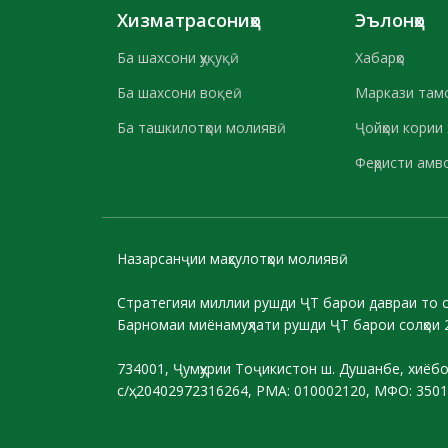
Хизматрасониҳо
Эълонҳо
Ба шахсони ҳуқуқӣ
Хабарҳо
Ба шахсони воқеӣ
Маркази там
Ба ташкилотҳои молиявӣ
Ҷойҳои кории
Феҳристи амв
Назарсанҷии маҳсулотҳои молиявӣ
Стратегияи миллии рушди ҶТ барои давраи то 
Барномаи миёнамуҳлати рушди ҶТ барои солҳои 
734001, Ҷумҳурии Тоҷикистон ш. Душанбе, хиёб
с/ҳ: 20402972316264, РМА: 010002120, МФО: 350