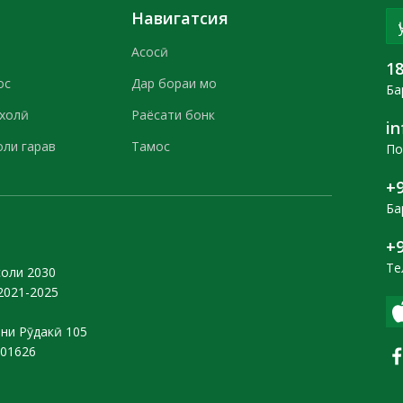
Навигатсия
Асосӣ
1
ос
Дар бораи мо
Ба
 холӣ
Раёсати бонк
i
оли гарав
Тамос
По
+9
Ба
+9
Те
соли 2030
2021-2025
они Рӯдакӣ 105
101626