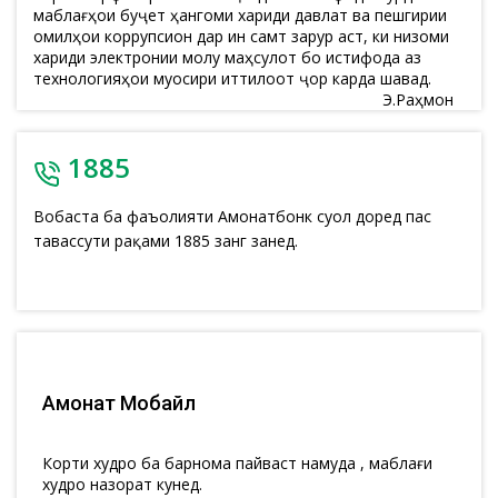
маблағҳои буҷетӣ ҳангоми хариди давлатӣ ва пешгирии
омилҳои коррупсионӣ дар ин самт зарур аст, ки низоми
хариди электронии молу маҳсулот бо истифода аз
технологияҳои муосири иттилоотӣ ҷорӣ карда шавад.
Э.Раҳмон
1885
Вобаста ба фаъолияти Амонатбонк суол доред пас
тавассути рақами 1885 занг занед.
Амонат Мобайл
Корти худро ба барнома пайваст намуда , маблағи
худро назорат кунед.