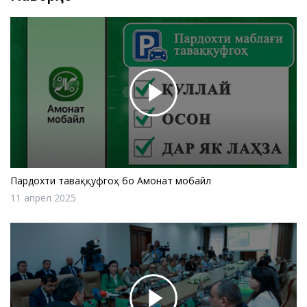
Пардохти таваққуфгоҳ бо Амонат мобайл
11 апрел 2025