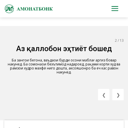
3 / 13
Вобаста ба хизматрасонии бонкӣ
суол доред ё инки машварат
гирифтан мехоҳед?
Бо “Telegram” ва “WhatsApp” ба суолҳои худ дар як лаҳза посух гиред.
❮
❯