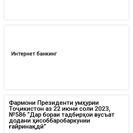
Интернет банкинг
Фармони Президенти Ҷумҳурии
Тоҷикистон аз 22 июни соли 2023,
№586 “Дар бораи тадбирҳои вусъат
додани ҳисоббаробаркунии
ғайринақдӣ”