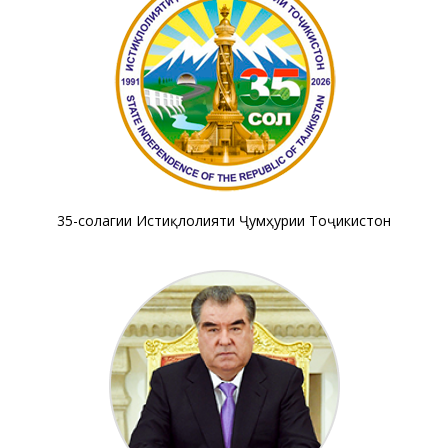
35-солагии Истиқлолияти Ҷумҳурии Тоҷикистон