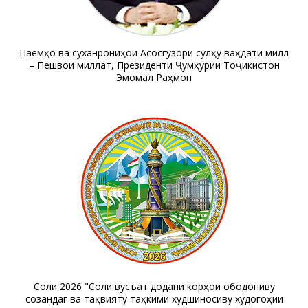
Паёмҳо ва суханрониҳои Асосгузори сулҳу ваҳдати миллӣ
– Пешвои миллат, Президенти Ҷумҳурии Тоҷикистон
Эмомалӣ Раҳмон
Соли 2026 "Соли вусъат додани корҳои ободониву
созандагӣ ва тақвияту таҳкими худшиносиву худогоҳии