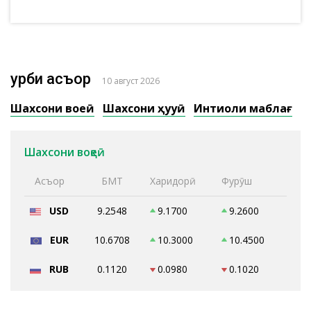
Қурби асъор
10 август 2026
Шахсони воқеӣ
Шахсони ҳуқуқӣ
Интиқоли маблағ
Шахсони воқеӣ
Асъор
БМТ
Харидорӣ
Фурӯш
USD
9.2548
9.1700
9.2600
EUR
10.6708
10.3000
10.4500
RUB
0.1120
0.0980
0.1020