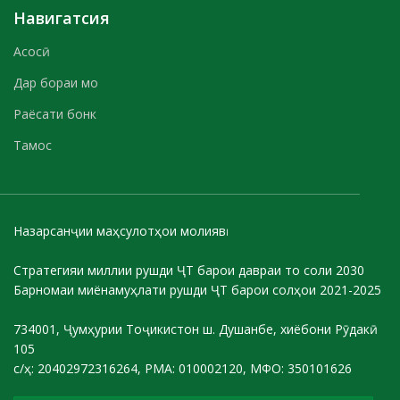
Навигатсия
Асосӣ
Дар бораи мо
Раёсати бонк
Тамос
Назарсанҷии маҳсулотҳои молиявӣ
Стратегияи миллии рушди ҶТ барои давраи то соли 2030
Барномаи миёнамуҳлати рушди ҶТ барои солҳои 2021-2025
734001, Ҷумҳурии Тоҷикистон ш. Душанбе, хиёбони Рӯдакӣ
105
с/ҳ: 20402972316264, РМА: 010002120, МФО: 350101626