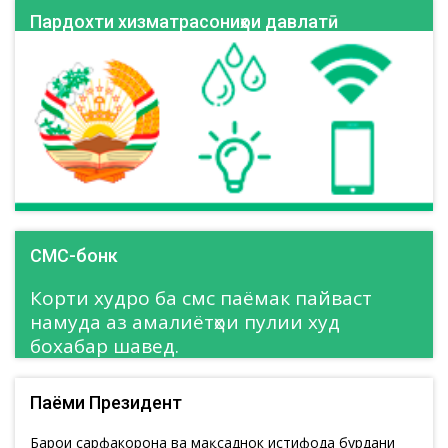
Пардохти хизматрасониҳои давлатӣ
СМС-бонк
Корти худро ба смс паёмак пайваст
намуда аз амалиётҳои пулии худ
бохабар шавед.
Паёми Президент
Барои сарфакорона ва мақсаднок истифода бурдани