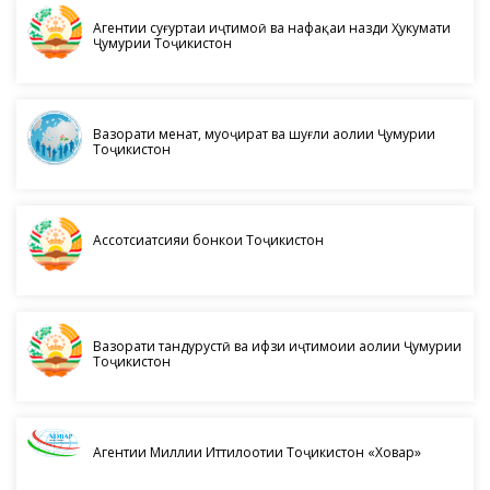
Агентии суғуртаи иҷтимоӣ ва нафақаи назди Ҳукумати
Ҷумҳурии Тоҷикистон
Вазорати меҳнат, муҳоҷират ва шуғли аҳолии Ҷумҳурии
Тоҷикистон
Ассотсиатсияи бонкҳои Тоҷикистон
Вазорати тандурустӣ ва ҳифзи иҷтимоии аҳолии Ҷумҳурии
Тоҷикистон
Агентии Миллии Иттилоотии Тоҷикистон «Ховар»