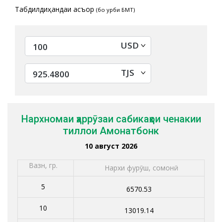
Табдилдиҳандаи асъор
(бо қурби БМТ)
USD
TJS
Нархномаи ҳаррӯзаи сабикаҳои ченакии
тиллои Амонатбонк
10 август 2026
Вазн, гр.
Нархи фурӯш, сомонӣ
5
6570.53
10
13019.14