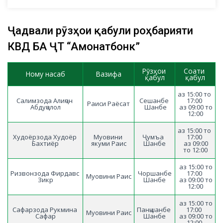
Ҷадвали рӯзҳои қабули роҳбарияти
КВД БА ҶТ “Амонатбонк”
Рӯзҳои 
Соати 
Ному насаб
Вазифа
қабул
қабул
аз 15:00 то 
Салимзода Алиҷон 
Сешанбе 
17:00 
Раиси Раёсат
Абдуҷалол
 Шанбе
 аз 09:00 то 
12:00
аз 15:00 то 
Худоёрзода Худоёр 
Муовини 
Ҷумъа  
17:00 
Бахтиёр
якуми Раис
 Шанбе 
  аз 09:00 
 аз 15:00 то 
Ризвонзода Фирдавс 
Чоршанбе
17:00 
Муовини Раис
Зикр
Шанбе
 аз 09:00 то 
 аз 15:00 то 
Сафарзода Рукмина 
Панҷшанбе 
17:00  
Муовини Раис
Сафар
 Шанбе 
 аз 09:00 то 
12:00 