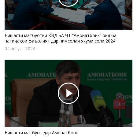
Нишасти матбуотии КВД БА ҶТ “Амонатбонк” оид ба
натиҷаҳои фаъолият дар нимсолаи якуми соли 2024
04 август 2024
Нишасти матбуотӣ дар Амонатбонк