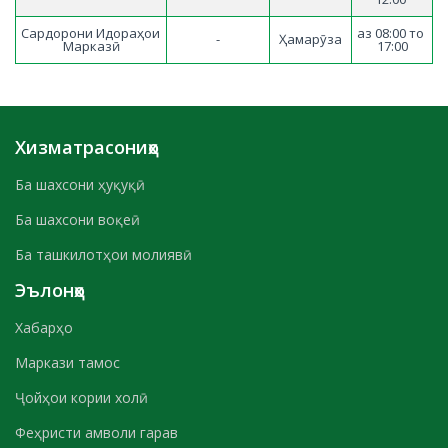
Сардорони Идораҳои 
аз 08:00 то 
-
Ҳамарӯза
Марказӣ
17:00
Хизматрасониҳо
Ба шахсони ҳуқуқӣ
Ба шахсони воқеӣ
Ба ташкилотҳои молиявӣ
Эълонҳо
Хабарҳо
Маркази тамос
Ҷойҳои кории холӣ
Феҳристи амволи гарав