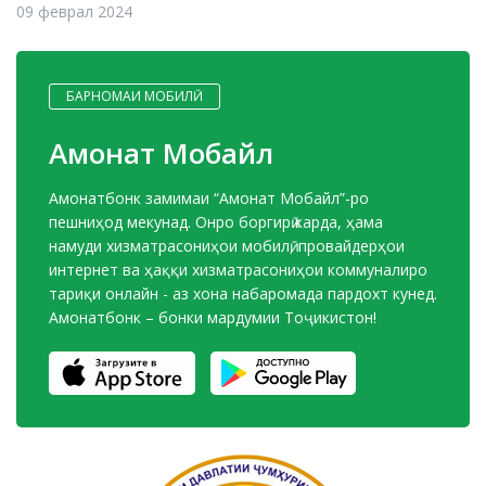
09 феврал 2024
БАРНОМАИ МОБИЛӢ
Амонат Мобайл
Амонатбонк замимаи “Амонат Мобайл”-ро
пешниҳод мекунад. Онро боргирӣ карда, ҳама
намуди хизматрасониҳои мобилӣ, провайдерҳои
интернет ва ҳаққи хизматрасониҳои коммуналиро
тариқи онлайн - аз хона набаромада пардохт кунед.
Амонатбонк – бонки мардумии Тоҷикистон!