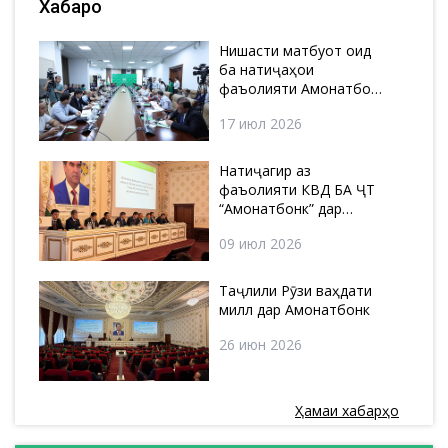
Хабарҳо
Нишасти матбуотӣ оид
ба натиҷаҳои
фаъолияти Амонатбонк
давоми нимсолаи якуми
17 июл 2026
соли 2026
Натиҷагирӣ аз
фаъолияти КВД БА ҶТ
“Амонатбонк” дар
нимсолаи якум ва
09 июл 2026
нақшаҳо барои
нимсолаи дуюм дар соли
2026
Таҷлили Рӯзи ваҳдати
миллӣ дар Амонатбонк
26 июн 2026
Ҳамаи хабарҳо