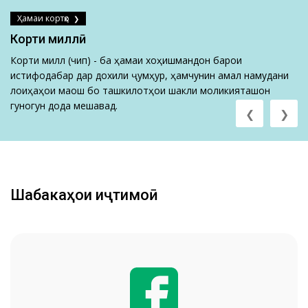
Ҳамаи кортҳо
Корти миллӣ
Корти миллӣ (чип) - ба ҳамаи хоҳишмандон барои
истифодабарӣ дар дохили ҷумҳурӣ, ҳамчунин амалӣ намудани
лоиҳаҳои маош бо ташкилотҳои шакли моликияташон
гуногун дода мешавад.
❮
❯
Шабакаҳои иҷтимоӣ