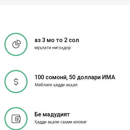
аз 3 моҳ то 2 сол
мӯҳлати нигоҳдорӣ
100 сомонӣ, 50 доллари ИМА
Маблағи ҳадди аққал
Бе маҳдудият
Ҳадди ақали саҳми иловагӣ