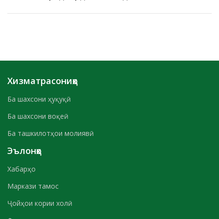
Хизматрасониҳо
Ба шахсони ҳуқуқӣ
Ба шахсони воқеӣ
Ба ташкилотҳои молиявӣ
Эълонҳо
Хабарҳо
Маркази тамос
Ҷойҳои кории холӣ