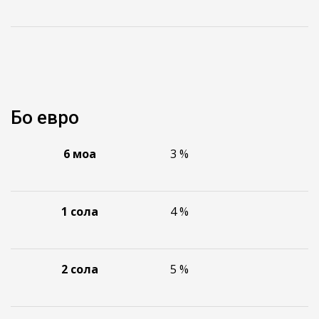
Бо евро
6
моҳа
3 %
1
сола
4 %
2
сола
5 %