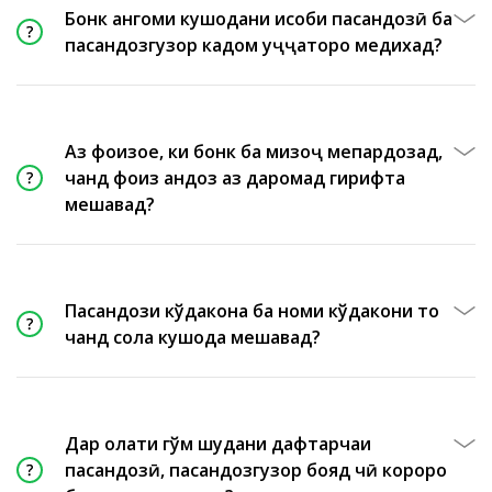
Бонк ҳангоми кушодани ҳисоби пасандозӣ ба
пасандозгузор кадом ҳуҷҷатҳоро медихад?
Аз фоизҳое, ки бонк ба мизоҷ мепардозад,
чанд фоиз андоз аз даромад гирифта
мешавад?
Пасандози кўдакона ба номи кўдакони то
чанд сола кушода мешавад?
Дар ҳолати гўм шудани дафтарчаи
пасандозӣ, пасандозгузор бояд чӣ корҳоро