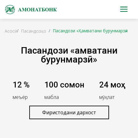
Пасандози «Ҳамватани бурунмарзӣ»
Асосӣ
Пасандозҳо
Пасандози «Ҳамватани
бурунмарзӣ»
12 %
100 сомонӣ
24 моҳ
меъёр
маблағ
мӯҳлат
Фиристодани дархост