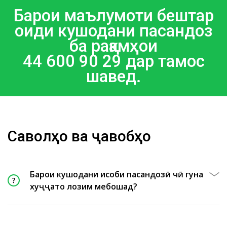
Барои маълумоти бештар
оиди кушодани пасандоз
ба рақамҳои
44 600 90 29 дар тамос
шавед.
Саволҳо ва ҷавобҳо
Барои кушодани ҳисоби пасандозӣ чӣ гуна
хуҷҷатҳо лозим мебошад?