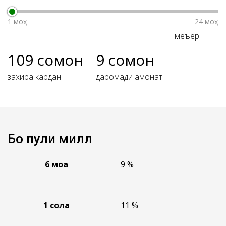
1 моҳ
24 моҳ
меъёр
109
сомонӣ
9
сомонӣ
захира кардан
даромади амонат
Бо пули миллӣ
6
моҳа
9 %
1
сола
11 %