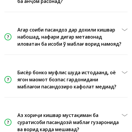
ба анҷом расонад?
Агар соҳиби пасандоз дар дохили кишвар
набошад, нафари дигар метавонад
иловатан ба ҳисоби ў маблағ ворид намояд?
Бисёр бонкҳо муфлис шуда истодаанд, оё
ягон маҳомот бозпас гардонидани
маблаҳғҳои пасандозиро кафолат медиҳад?
Аз хориҷи кишвар мустақиман ба
суратҳисоби пасандозӣ маблағ гузаронида
ва ворид карда мешавад?