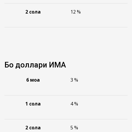
2
сола
12 %
Бо доллари ИМА
6
моҳа
3 %
1
сола
4 %
2
сола
5 %