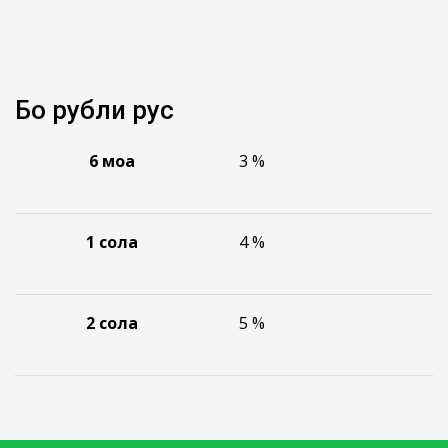
Бо рубли русӣ
6
моҳа
3 %
1
сола
4 %
2
сола
5 %