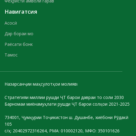
Феҳристи амволи гарав
Навигатсия
Асосӣ
Дар бораи мо
Раёсати бонк
Тамос
Назарсанҷии маҳсулотҳои молиявӣ
Стратегияи миллии рушди ҶТ барои давраи то соли 2030
Барномаи миёнамуҳлати рушди ҶТ барои солҳои 2021-2025
734001, Ҷумҳурии Тоҷикистон ш. Душанбе, хиёбони Рӯдакӣ
105
с/ҳ: 20402972316264, РМА: 010002120, МФО: 350101626