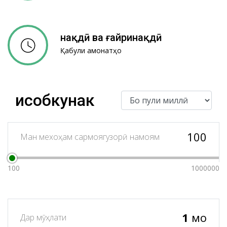
нақдӣ ва ғайринақдӣ
Қабули амонатҳо
Ҳисобкунак
100
Ман мехоҳам сармоягузорӣ намоям
100
1000000
1
моҳ
Дар мӯҳлати