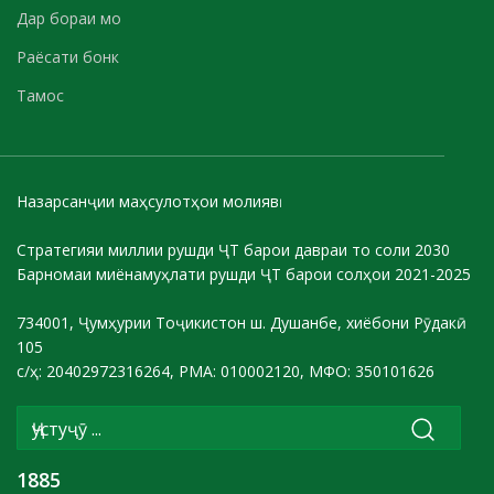
Дар бораи мо
Раёсати бонк
Тамос
Назарсанҷии маҳсулотҳои молиявӣ
Стратегияи миллии рушди ҶТ барои давраи то соли 2030
Барномаи миёнамуҳлати рушди ҶТ барои солҳои 2021-2025
734001, Ҷумҳурии Тоҷикистон ш. Душанбе, хиёбони Рӯдакӣ
105
с/ҳ: 20402972316264, РМА: 010002120, МФО: 350101626
1885