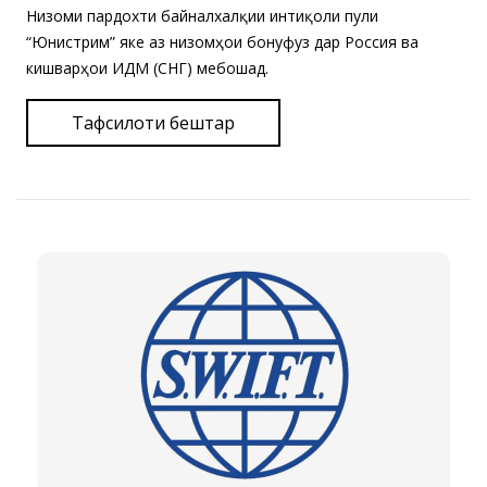
Низоми пардохти байналхалқии интиқоли пули
“Юнистрим” яке аз низомҳои бонуфуз дар Россия ва
кишварҳои ИДМ (СНГ) мебошад.
Тафсилоти бештар