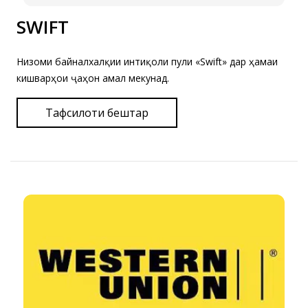
SWIFT
Низоми байналхалқии интиқоли пули «Swift» дар ҳамаи
кишварҳои ҷаҳон амал мекунад.
Тафсилоти бештар