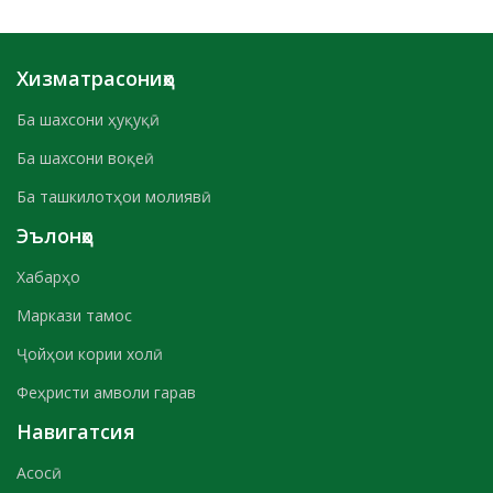
Хизматрасониҳо
Ба шахсони ҳуқуқӣ
Ба шахсони воқеӣ
Ба ташкилотҳои молиявӣ
Эълонҳо
Хабарҳо
Маркази тамос
Ҷойҳои кории холӣ
Феҳристи амволи гарав
Навигатсия
Асосӣ