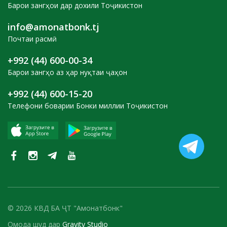
Барои зангҳои дар дохили Тоҷикистон
info@amonatbonk.tj
Почтаи расмӣ
+992 (44) 600-00-34
Барои зангҳо аз ҳар нуқтаи ҷаҳон
+992 (44) 600-15-20
Телефони боварии Бонки миллии Тоҷикистон
© 2026 КВД БА ҶТ "Амонатбонк"
Омода шуд дар
Gravity Studio