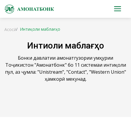
Интиқоли маблағҳо
Асосӣ
Интиқоли маблағҳо
Бонки давлатии амонатгузории Ҷумҳурии
Тоҷикистон "Амонатбонк" бо 11 системаи интиқоли
пул, аз ҷумла: "Unistream", "Contact", "Western Union"
ҳамкорӣ мекунад.