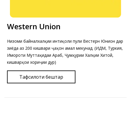
Western Union
Низоми байналхалқии интиқоли пули Вестерн Юнион дар
зиёда аз 200 кишвари ҷаҳон амал мекунад. (ИДМ, Туркия,
Имороти Муттаҳидаи Араб, Ҷумҳурии Халқии Хитой,
кишварҳои хориҷии дур)
Тафсилоти бештар