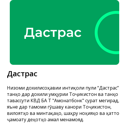
Дастрас
Низоми дохилисоҳавии интиқоли пули “Дастрас”
танҳо дар дохили Ҷумҳурии Тоҷикистон ва танҳо
тавассути КВД БА ҶТ "Амонатбонк" сурат мегирад,
яъне дар тамоми гӯшаву канори Тоҷикистон,
вилоятҳо ва минтақаҳо, шаҳру ноҳияҳо ва ҳатто
ҷамоату деҳотҳо амал менамояд.