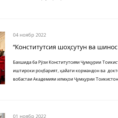
04 ноябр 2022
“Конститутсия шоҳсутун ва шино
Бахшида ба Рӯзи Конститутсияи Ҷумҳурии Тоҷикис
иштироки роҳбарият, ҳайати кормандон ва докто
вобастаи Академияи илмҳои Ҷумҳурии Тоҷикистон
тантанавӣ баргузор гардид.
01 ноябр 2022