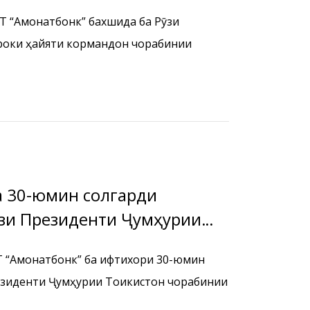
ҶТ “Амонатбонк” бахшида ба Рӯзи
роки ҳайяти кормандон чорабинии
ди
ӯзи Президенти Ҷумҳурии
ҶТ “Амонатбонк” ба ифтихори 30-юмин
езиденти Ҷумҳурии Тоҷикистон чорабинии