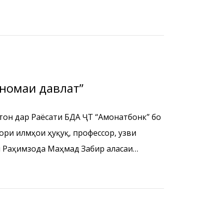
сномаи давлат”
тон дар Раёсати БДА ҶТ “Амонатбонк” бо
ри илмҳои ҳуқуқ, профессор, узви
 Раҳимзода Маҳмад Забир ҷаласаи