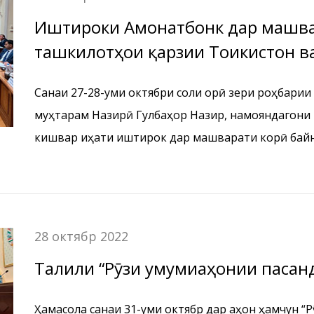
Иштироки Амонатбонк дар машва
ташкилотҳои қарзии Тоҷикистон в
Федератсияи Россия
Санаи 27-28-уми октябри соли ҷорӣ зери роҳбари
муҳтарам Назирӣ Гулбаҳор Назир, намояндагони
кишвар ҷиҳати иштирок дар машварати корӣ бай
кишвар ва ташкилотҳои қарзии молиявии Федера
сафари корӣ анҷом дода шуд.
28 октябр 2022
Таҷлили “Рӯзи умумиҷаҳонии пасан
Ҳамасола санаи 31-уми октябр дар ҷаҳон ҳамчун “Р