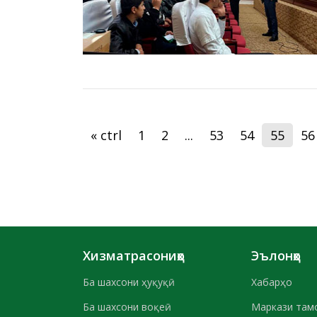
« ctrl
1
2
...
53
54
55
56
Хизматрасониҳо
Эълонҳо
Ба шахсони ҳуқуқӣ
Хабарҳо
Ба шахсони воқеӣ
Маркази там