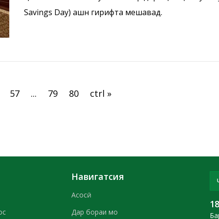
Savings Day) ҷашн гирифта мешавад.
57
...
79
80
ctrl »
Навигатсия
Асосӣ
1
ос
Дар бораи мо
Ба