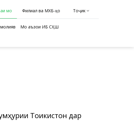
раи мо
Филиал ва МХБ-ҳо
Тоҷикӣ
молиявӣ
Мо аъзои ИБ СҲШ
умҳурии Тоҷикистон дар