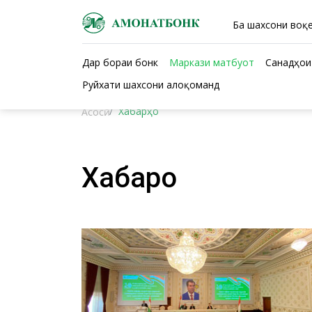
Ба шахсони воқе
Дар бораи бонк
Маркази матбуот
Санадҳои
Руйхати шахсони алоқоманд
Хабарҳо
Асосӣ
Хабарҳо