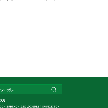
885
рои зангҳои дар дохили Тоҷикистон