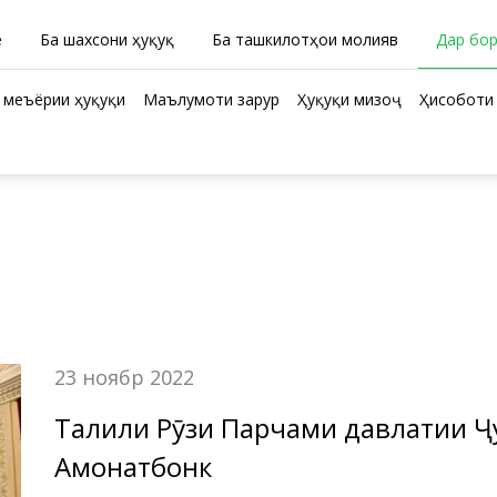
ӣ
Ба шахсони ҳуқуқӣ
Ба ташкилотҳои молиявӣ
Дар бо
 меъёрии ҳуқуқи
Маълумоти зарурӣ
Ҳуқуқи мизоҷ
Ҳисоботи 
23 ноябр 2022
Таҷлили Рӯзи Парчами давлатии Ҷ
Амонатбонк