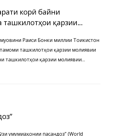
рати корӣ байни
а ташкилотҳои қарзии
и муовини Раиси Бонки миллии Тоҷикистон
 тамоми ташкилотҳои қарзии молиявии
ни ташкилотҳои қарзии молиявии
тсияи Россия ба Федератсияи Россия
доз”
ӯзи умумиҷаҳонии пасандоз” (World