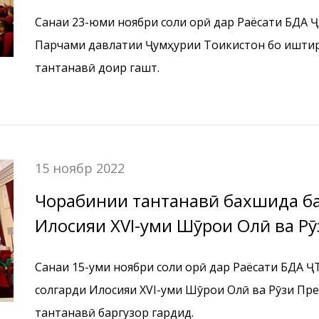
Санаи 23-юми ноябри соли ҷорӣ дар Раёсати БДА 
Парчами давлатии Ҷумҳурии Тоҷикистон бо ишти
тантанавӣ доир гашт.
15 ноябр 2022
Чорабинии тантанавӣ бахшида ба 30-юмин солгар
Иҷлосияи XVI-уми Шӯрои Олӣ ва Р
Тоҷикистон
Санаи 15-уми ноябри соли ҷорӣ дар Раёсати БДА 
солгарди Иҷлосияи XVI-уми Шӯрои Олӣ ва Рӯзи Пр
тантанавӣ баргузор гардид.