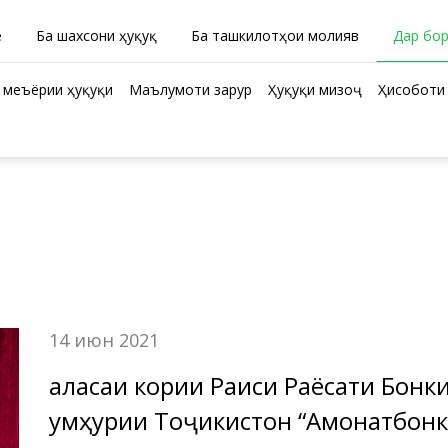
ӣ
Ба шахсони ҳуқуқӣ
Ба ташкилотҳои молиявӣ
Дар бо
 меъёрии ҳуқуқи
Маълумоти зарурӣ
Ҳуқуқи мизоҷ
Ҳисоботи 
14 июн 2021
Ҷаласаи кории Раиси Раёсати Бон
Ҷумҳурии Тоҷикистон “Амонатбон