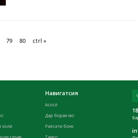
79
80
ctrl »
Навигатсия
Асосӣ
1
ос
Дар бораи мо
Ба
 холӣ
Раёсати бонк
i
воли гарав
Тамос
По