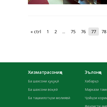
« ctrl
1
2
...
75
76
77
78
Хизматрасониҳо
Эълонҳо
Ба шахсони ҳуқуқӣ
Хабарҳо
Ба шахсони воқеӣ
Маркази там
Ба ташкилотҳои молиявӣ
Ҷойҳои кории
Феҳристи ам