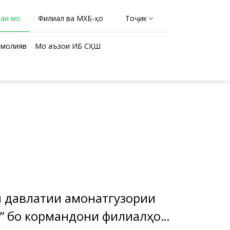
раи мо
Филиал ва МХБ-ҳо
Тоҷикӣ
молиявӣ
Мо аъзои ИБ СҲШ
ки давлатии амонатгузории
к” бо кормандони филиалҳо