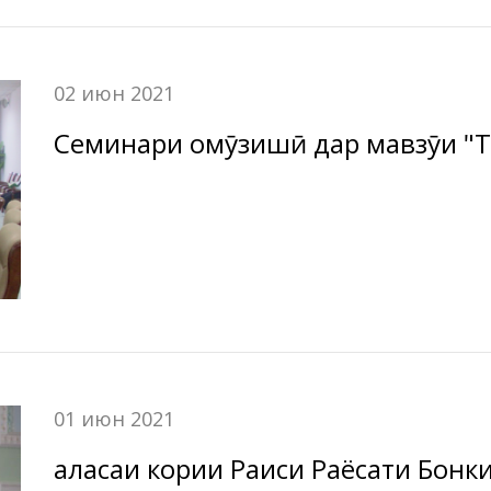
“Амонатбонк” дар вилояти Суғд ҷаласаи корӣ баргу
02 июн 2021
01 июн 2021
Ҷаласаи кории Раиси Раёсати Бон