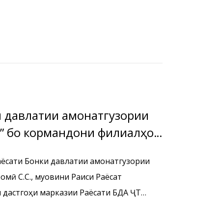
онатбонк” дар
ки давлатии амонатгузории
к” бо кормандони филиалҳо
онатбонк” дар
Раёсати Бонки давлатии амонатгузории
мӣ С.С., муовини Раиси Раёсат
и дастгоҳи марказии Раёсати БДА ҶТ
зҳои хизматрасонии бонкии БДА ҶТ