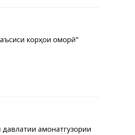
зор гардид.
Семинари омӯзишӣ дар мавзӯи "Таъсиси корҳои оморӣ"
ки давлатии амонатгузории