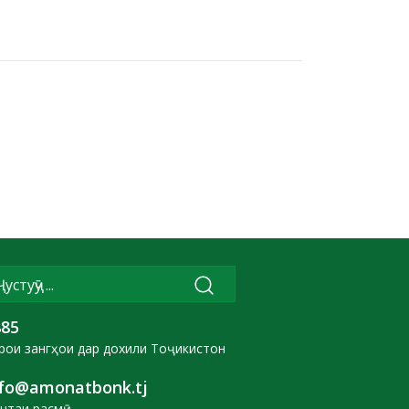
885
рои зангҳои дар дохили Тоҷикистон
nfo@amonatbonk.tj
чтаи расмӣ