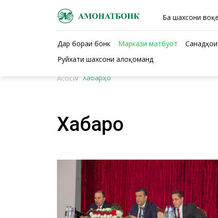
Ба шахсони воқе
Дар бораи бонк
Маркази матбуот
Санадҳои
Руйхати шахсони алоқоманд
Хабарҳо
Асосӣ
Хабарҳо