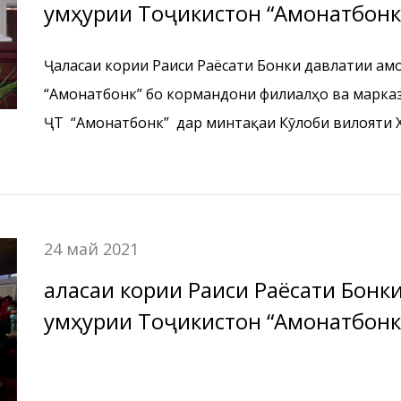
Ҷумҳурии Тоҷикистон “Амонатбон
ва марказҳои хизматрасонии бонкии БДА ҶТ “Ам
Ҷаласаи кории Раиси Раёсати Бонки давлатии ам
минтақаи Кӯлоби вилояти Хатлон
“Амонатбонк” бо кормандони филиалҳо ва марка
ҶТ “Амонатбонк” дар минтақаи Кӯлоби вилояти 
24 май 2021
Ҷаласаи кории Раиси Раёсати Бон
Ҷумҳурии Тоҷикистон “Амонатбон
ва марказҳои хизматрасонии бонкии БДА ҶТ “Ам
минтакаи Бохтар