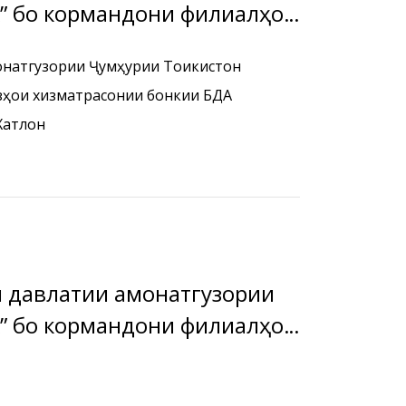
к” бо кормандони филиалҳо
онатбонк” дар
онатгузории Ҷумҳурии Тоҷикистон
зҳои хизматрасонии бонкии БДА
Хатлон
ки давлатии амонатгузории
к” бо кормандони филиалҳо
онатбонк” дар