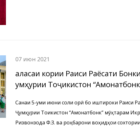
ва марказҳои хизматрасонии бонкии БДА ҶТ “Ам
минтақаи Рашт
07 июн 2021
Ҷаласаи кории Раиси Раёсати Бон
Ҷумҳурии Тоҷикистон “Амонатбон
ва марказҳои хизматрасонии бонкии БДА ҶТ “Ам
Санаи 5-уми июни соли ҷорӣ бо иштироки Раиси 
вилояти Суғд
Ҷумҳурии Тоҷикистон “Амонатбонк” мӯҳтарам Икро
Ризвонзода Ф.З. ва роҳбарони воҳидҳои сохтори
“Амонатбонк” бо кормандони филиалҳо ва марка