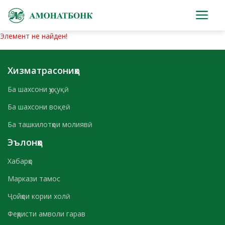
Элемент не найден!
Хизматрасониҳо
Ба шахсони ҳуқуқӣ
Ба шахсони воқеӣ
Ба ташкилотҳои молиявӣ
Эълонҳо
Хабарҳо
Маркази тамос
Ҷойҳои кории холӣ
Феҳристи амволи гарав