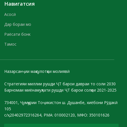
Навигатсия
Асосӣ
Дар бораи мо
Раёсати бонк
Тамос
Назарсанҷии маҳсулотҳои молиявӣ
Стратегияи миллии рушди ҶТ барои давраи то соли 2030
Барномаи миёнамуҳлати рушди ҶТ барои солҳои 2021-2025
734001, Ҷумҳурии Тоҷикистон ш. Душанбе, хиёбони Рӯдакӣ
105
с/ҳ: 20402972316264, РМА: 010002120, МФО: 350101626