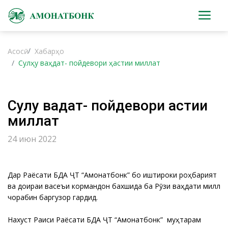
Асосӣ
Хабарҳо
Сулҳу ваҳдат- пойдевори ҳастии миллат
Сулҳу ваҳдат- пойдевори ҳастии
миллат
24 июн 2022
Дар Раёсати БДА ҶТ “Амонатбонк” бо иштироки роҳбарият
ва доираи васеъи кормандон бахшида ба Рӯзи ваҳдати миллӣ
чорабинӣ баргузор гардид.
Нахуст Раиси Раёсати БДА ҶТ “Амонатбонк” муҳтарам