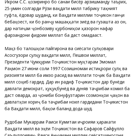
Икромӣ С.С. ҳозиринро бо санаи бисёр арзишманду таърихӣ,
25-умин солгарди Рӯзи ваҳдати миллӣ табрику таҳният
гуфта, ёдовар шуданд, ки Ваҳдати миллии тоҷикон ганҷи
бебаҳоест, ки бо ранҷу машаққати зиёд ва гузашта аз он,
дар натиҷаи ҷонбозиву қурбониҳои ҳазорон нафар
фарзандони фидоии миллат ба даст омадааст.
Маҳз бо талошҳои пайгирона ва сиёсати сулҳовари
Асосгузори сулҳу ваҳдати миллӣ, Пешвои миллат,
Президенти Ҷумҳурии Тоҷикистон муҳтарам Эмомалӣ
Раҳмон 27 июни соли 1997 Созишномаи истиқрори сулҳ ва
ризоияти миллӣ ба имзо расид ва миллати тоҷик ба Ваҳдати
миллӣ соҳиб гардид. Дар ин радиф Тоҷикистон дар бунёди
давлати демократӣ, ҳуқуқбунёд ва дунявӣ таҷрибаи комил ба
даст оварда, аз ҷониби бонуфузтарин созмонҳои ҷаҳонӣ ва
давлатҳои хориҷӣ ба таҷрибаи ноил гардидани Тоҷикистон
ба Ваҳдати миллӣ, баҳои баланд дода шуд.
Рудобаи Мукаррам Раиси Кумитаи иҷроияи ҳаракати
Ваҳдати миллӣ ва эҳёи Тоҷикистон ва Сафаров Сайфулло
Саъдуллоевич- Раиси Анҷумани миллии сиёсатшиносони