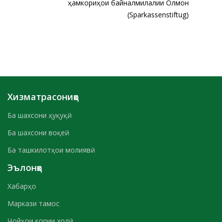
ҳамкориҳои байналмилалии Олмон
(Sparkassenstiftug)
Хизматрасониҳо
Ба шахсони ҳуқуқӣ
Ба шахсони воқеӣ
Ба ташкилотҳои молиявӣ
Эълонҳо
Хабарҳо
Маркази тамос
Ҷойҳои кории холӣ