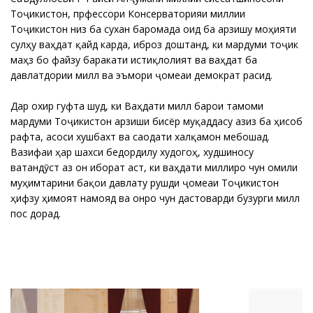
Тоҷикистон, прфессори Консерваторияи миллии
Тоҷикистон низ ба сухан баромада оид ба арзишу моҳияти
сулҳу ваҳдат қайд карда, иброз доштанд, ки мардуми тоҷик
маҳз бо файзу баракати истиқлолият ва ваҳдат ба
давлатдории миллӣ ва эъмори ҷомеаи демократӣ расид.
Дар охир гуфта шуд, ки Ваҳдати миллӣ барои тамоми
мардуми Тоҷикистон арзиши бисёр муқаддасу азиз ба ҳисоб
рафта, асоси хушбахтӣ ва саодати халқамон мебошад.
Вазифаи ҳар шахси бедордилу худогоҳ, худшиносу
ватандӯст аз он иборат аст, ки ваҳдати миллиро чун омили
муҳимтарини бақои давлату рушди ҷомеаи Тоҷикистон
ҳифзу ҳимоят намояд ва онро чун дастоварди бузурги миллӣ
пос дорад.