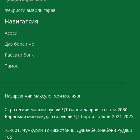
Феҳристи амволи гарав
Навигатсия
Асосӣ
Дар бораи мо
Раёсати бонк
Тамос
Назарсанҷии маҳсулотҳои молиявӣ
Стратегияи миллии рушди ҶТ барои давраи то соли 2030
Барномаи миёнамуҳлати рушди ҶТ барои солҳои 2021-2025
734001, Ҷумҳурии Тоҷикистон ш. Душанбе, хиёбони Рӯдакӣ
105