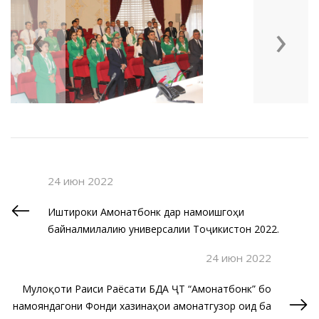
‹
›
24 июн 2022
Иштироки Амонатбонк дар намоишгоҳи
байналмилалию универсалии Тоҷикистон 2022.
24 июн 2022
Мулоқоти Раиси Раёсати БДА ҶТ “Амонатбонк” бо
намояндагони Фонди хазинаҳои амонатгузорӣ оид ба