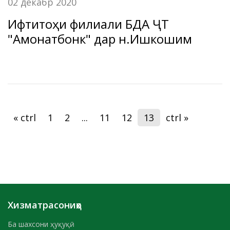
02 декабр 2020
Ифтитоҳи филиали БДА ҶТ
"Амонатбонк" дар н.Ишкошим
« ctrl
1
2
...
11
12
13
ctrl »
Хизматрасониҳо
Ба шахсони ҳуқуқӣ