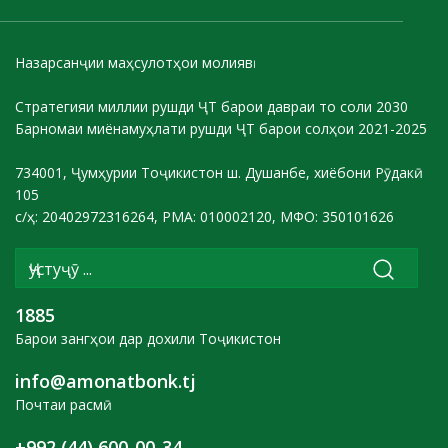
Назарсанҷии маҳсулотҳои молиявӣ
Стратегияи миллии рушди ҶТ барои давраи то соли 2030
Барномаи миёнамуҳлати рушди ҶТ барои солҳои 2021-2025
734001, Ҷумҳурии Тоҷикистон ш. Душанбе, хиёбони Рӯдакӣ
105
с/ҳ: 20402972316264, РМА: 010002120, МФО: 350101626
1885
Барои зангҳои дар дохили Тоҷикистон
info@amonatbonk.tj
Почтаи расмӣ
+992 (44) 600-00-34