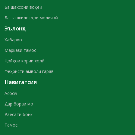
Ба шахсони воқеӣ
Ба ташкилотҳои молиявӣ
Эълонҳо
Хабарҳо
Маркази тамос
Ҷойҳои кории холӣ
Феҳристи амволи гарав
Навигатсия
Асосӣ
Дар бораи мо
Раёсати бонк
Тамос