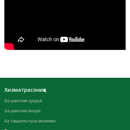
Хизматрасониҳо
Ба шахсони ҳуқуқӣ
Ба шахсони воқеӣ
Ба ташкилотҳои молиявӣ