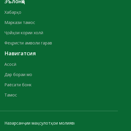
Эълонҳо
Хабарҳо
Маркази тамос
Ҷойҳои кории холӣ
Феҳристи амволи гарав
Навигатсия
Асосӣ
Дар бораи мо
Раёсати бонк
Тамос
Назарсанҷии маҳсулотҳои молиявӣ