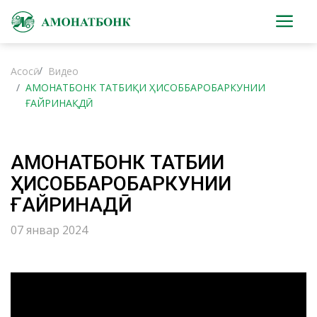
Асосӣ
Видео
АМОНАТБОНК ТАТБИҚИ ҲИСОББАРОБАРКУНИИ
ҒАЙРИНАҚДӢ
АМОНАТБОНК ТАТБИҚИ
ҲИСОББАРОБАРКУНИИ
ҒАЙРИНАҚДӢ
07 январ 2024