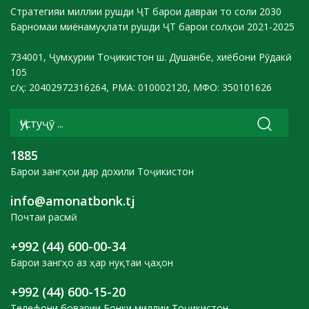
Стратегияи миллии рушди ҶТ барои давраи то соли 2030
Барномаи миёнамуҳлати рушди ҶТ барои солҳои 2021-2025
734001, Ҷумҳурии Тоҷикистон ш. Душанбе, хиёбони Рӯдакӣ
105
с/ҳ: 20402972316264, РМА: 010002120, МФО: 350101626
1885
Барои зангҳои дар дохили Тоҷикистон
info@amonatbonk.tj
Почтаи расмӣ
+992 (44) 600-00-34
Барои зангҳо аз ҳар нуқтаи ҷаҳон
+992 (44) 600-15-20
Телефони боварии Бонки миллии Тоҷикистон