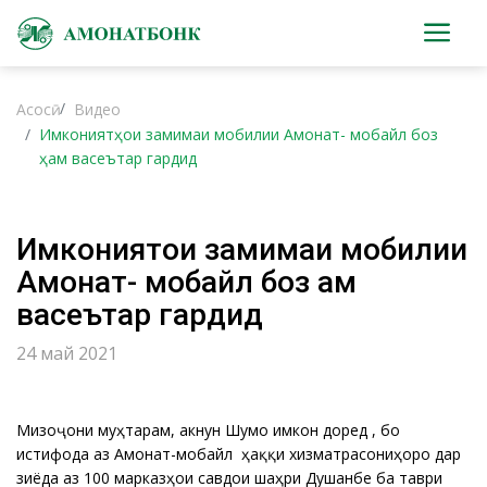
Асосӣ
Видео
Имкониятҳои замимаи мобилии Амонат- мобайл боз
ҳам васеътар гардид
Имкониятҳои замимаи мобилии
Амонат- мобайл боз ҳам
васеътар гардид
24 май 2021
Мизоҷони муҳтарам, акнун Шумо имкон доред , бо
истифода аз Амонат-мобайл ҳаққи хизматрасониҳоро дар
зиёда аз 100 марказҳои савдои шаҳри Душанбе ба таври