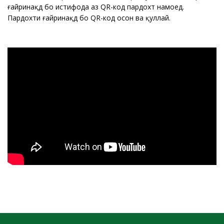
ғайринақдӣ бо истифода аз QR-код пардохт намоед.
Пардохти ғайринақдӣ бо QR-код осон ва қуллай.