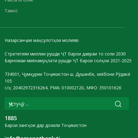
Тамос
Назарсанҷии маҳсулотҳои молиявӣ
Стратегияи миллии рушди ҶТ барои давраи то соли 2030
Барномаи миёнамуҳлати рушди ҶТ барои солҳои 2021-2025
734001, Ҷумҳурии Тоҷикистон ш. Душанбе, хиёбони Рӯдакӣ
105
с/ҳ: 20402972316264, РМА: 010002120, МФО: 350101626
1885
Барои зангҳои дар дохили Тоҷикистон