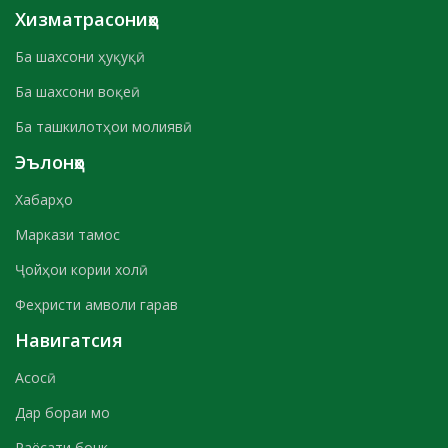
Хизматрасониҳо
Ба шахсони ҳуқуқӣ
Ба шахсони воқеӣ
Ба ташкилотҳои молиявӣ
Эълонҳо
Хабарҳо
Маркази тамос
Ҷойҳои кории холӣ
Феҳристи амволи гарав
Навигатсия
Асосӣ
Дар бораи мо
Раёсати бонк