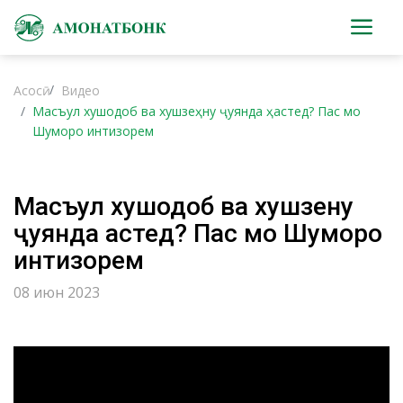
Асосӣ
Видео
Масъул хушодоб ва хушзеҳну ҷуянда ҳастед? Пас мо
Шуморо интизорем
Масъул хушодоб ва хушзеҳну
ҷуянда ҳастед? Пас мо Шуморо
интизорем
08 июн 2023