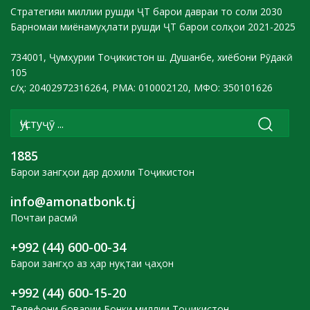
Стратегияи миллии рушди ҶТ барои давраи то соли 2030
Барномаи миёнамуҳлати рушди ҶТ барои солҳои 2021-2025
734001, Ҷумҳурии Тоҷикистон ш. Душанбе, хиёбони Рӯдакӣ
105
с/ҳ: 20402972316264, РМА: 010002120, МФО: 350101626
1885
Барои зангҳои дар дохили Тоҷикистон
info@amonatbonk.tj
Почтаи расмӣ
+992 (44) 600-00-34
Барои зангҳо аз ҳар нуқтаи ҷаҳон
+992 (44) 600-15-20
Телефони боварии Бонки миллии Тоҷикистон