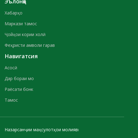
Эълонҳо
Хабарҳо
Маркази тамос
Ҷойҳои кории холӣ
Феҳристи амволи гарав
Навигатсия
Асосӣ
Дар бораи мо
Раёсати бонк
Тамос
Назарсанҷии маҳсулотҳои молиявӣ