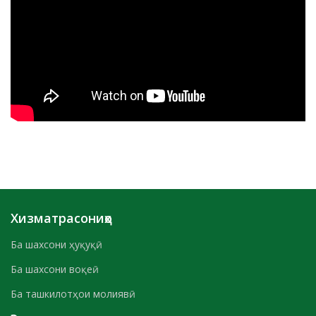
Хизматрасониҳо
Ба шахсони ҳуқуқӣ
Ба шахсони воқеӣ
Ба ташкилотҳои молиявӣ