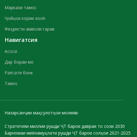
Маркази тамос
Ҷойҳои кории холӣ
Феҳристи амволи гарав
Навигатсия
Асосӣ
Дар бораи мо
Раёсати бонк
Тамос
Назарсанҷии маҳсулотҳои молиявӣ
Стратегияи миллии рушди ҶТ барои давраи то соли 2030
Барномаи миёнамуҳлати рушди ҶТ барои солҳои 2021-2025