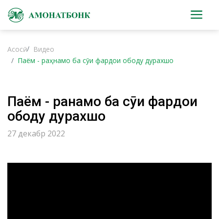
Асосӣ
Видео
Паём - раҳнамо ба сӯи фардои ободу дурахшо
Паём - раҳнамо ба сӯи фардои
ободу дурахшо
27 декабр 2022