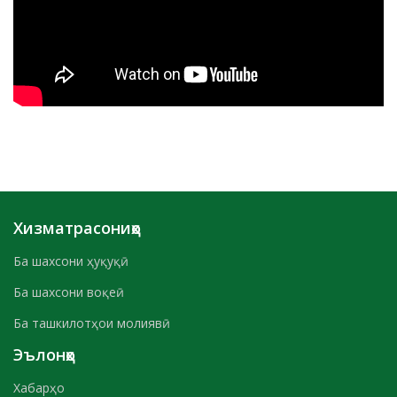
Хизматрасониҳо
Ба шахсони ҳуқуқӣ
Ба шахсони воқеӣ
Ба ташкилотҳои молиявӣ
Эълонҳо
Хабарҳо