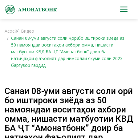
Асосӣ
Видео
Санаи 08-уми августи соли ҷорӣ бо иштироки зиёда аз
50 намояндаи воситаҳои ахбори омма, нишасти
матбуотии КВД БА ҶТ “Амонатбонк” доир ба
натиҷаҳои фаъолият дар нимсолаи якуми соли 2023
баргузор гардид.
Санаи 08-уми августи соли ҷорӣ
бо иштироки зиёда аз 50
намояндаи воситаҳои ахбори
омма, нишасти матбуотии КВД
БА ҶТ “Амонатбонк” доир ба
натиҷаҳои фаъолият дар