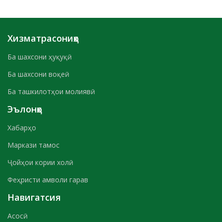
Хизматрасониҳо
Ба шахсони ҳуқуқӣ
Ба шахсони воқеӣ
Ба ташкилотҳои молиявӣ
Эълонҳо
Хабарҳо
Маркази тамос
Ҷойҳои кории холӣ
Феҳристи амволи гарав
Навигатсия
Асосӣ