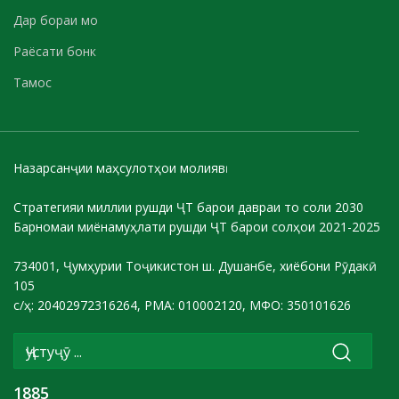
Дар бораи мо
Раёсати бонк
Тамос
Назарсанҷии маҳсулотҳои молиявӣ
Стратегияи миллии рушди ҶТ барои давраи то соли 2030
Барномаи миёнамуҳлати рушди ҶТ барои солҳои 2021-2025
734001, Ҷумҳурии Тоҷикистон ш. Душанбе, хиёбони Рӯдакӣ
105
с/ҳ: 20402972316264, РМА: 010002120, МФО: 350101626
1885