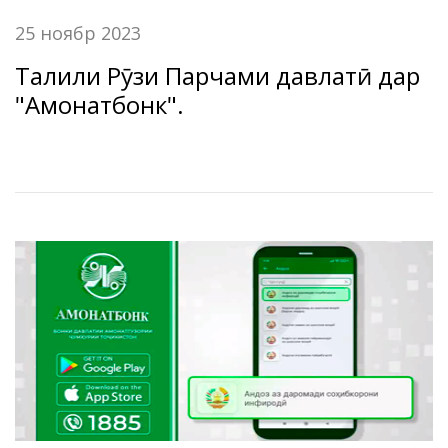
25 ноябр 2023
Таҷлили Рӯзи Парчами давлатӣ дар
"Амонатбонк".