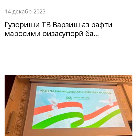
14 декабр 2023
Гузориши ТВ Варзиш аз рафти
маросими ҷоизасупорӣ ба
футболбозони “Амонатбонк”.