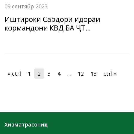
09 сентябр 2023
Иштироки Сардори идораи
кормандони КВД БА ҶТ
“Амонатбонк” Сарбоз Фаррухзода
дар барномаи “Дидгоҳ” аз
Телевизиони Ҷаҳонаммо.
« ctrl
1
2
3
4
...
12
13
ctrl »
Хизматрасониҳо