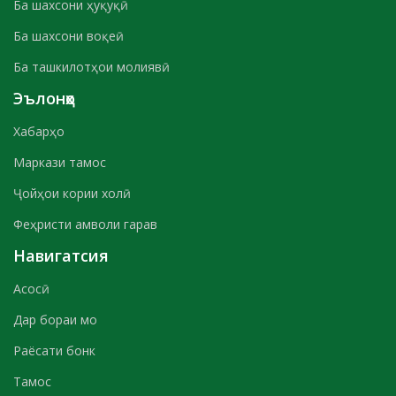
Ба шахсони ҳуқуқӣ
Ба шахсони воқеӣ
Ба ташкилотҳои молиявӣ
Эълонҳо
Хабарҳо
Маркази тамос
Ҷойҳои кории холӣ
Феҳристи амволи гарав
Навигатсия
Асосӣ
Дар бораи мо
Раёсати бонк
Тамос