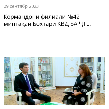
09 сентябр 2023
Кормандони филиали №42
минтақаи Бохтари КВД БА ҶТ
«Амонатбонк » соҳиби бинои
хуштарҳу замонавӣ шуданд.
09.09.2023 ш. Бохтар