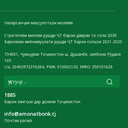
Назарсанҷии маҳсулотҳои молиявӣ
Стратегияи миллии рушди ҶТ барои давраи то соли 2030
Барномаи миёнамуҳлати рушди ҶТ барои солҳои 2021-2025
734001, Ҷумҳурии Тоҷикистон ш. Душанбе, хиёбони Рӯдакӣ
105
с/ҳ: 20402972316264, РМА: 010002120, МФО: 350101626
1885
Барои зангҳои дар дохили Тоҷикистон
info@amonatbonk.tj
Почтаи расмӣ