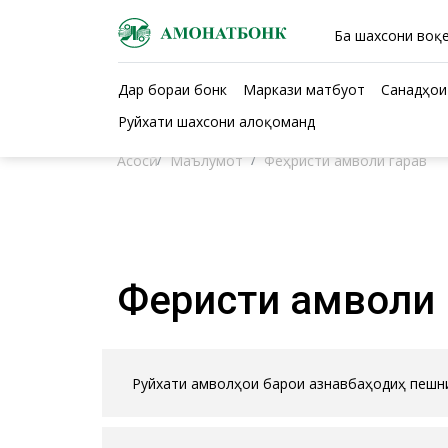
Ба шахсони воқе
Дар бораи бонк
Маркази матбуот
Санадҳои
Руйхати шахсони алоқоманд
Асосӣ
Маълумот
Феҳристи амволи гарав
Феҳристи амволи
Руйхати амволҳои барои азнавбаҳодиҳӣ пеш