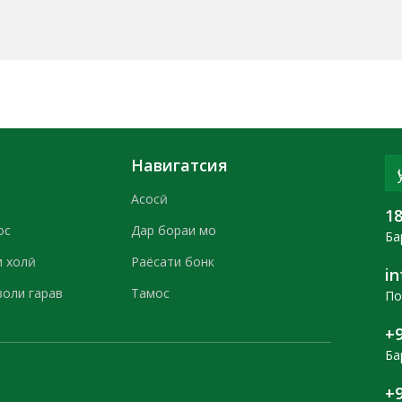
Навигатсия
Асосӣ
1
ос
Дар бораи мо
Ба
 холӣ
Раёсати бонк
i
воли гарав
Тамос
По
+9
Ба
+9