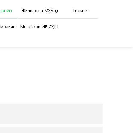
раи мо
Филиал ва МХБ-ҳо
Тоҷикӣ
молиявӣ
Мо аъзои ИБ СҲШ