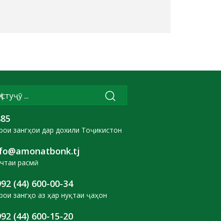
885
рои зангҳои дар дохили Тоҷикистон
nfo@amonatbonk.tj
чтаи расмӣ
92 (44) 600-00-34
рои зангҳо аз ҳар нуқтаи ҷаҳон
92 (44) 600-15-20