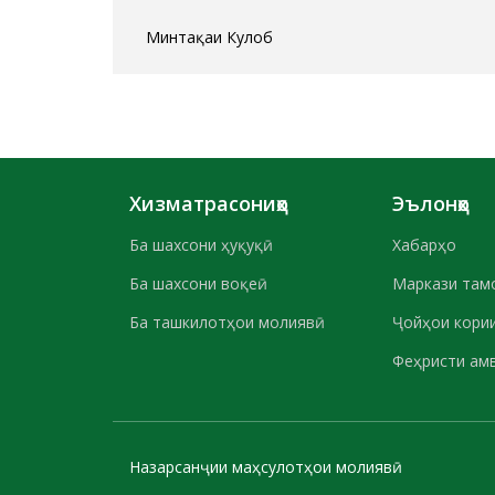
Минтақаи Кулоб
Хизматрасониҳо
Эълонҳо
Ба шахсони ҳуқуқӣ
Хабарҳо
Ба шахсони воқеӣ
Маркази там
Ба ташкилотҳои молиявӣ
Ҷойҳои кории
Феҳристи ам
Назарсанҷии маҳсулотҳои молиявӣ