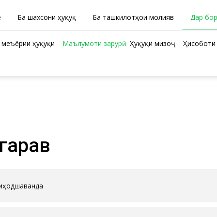
ӣ
Ба шахсони ҳуқуқӣ
Ба ташкилотҳои молиявӣ
Дар бо
 меъёрии ҳуқуқи
Маълумоти зарурӣ
Ҳуқуқи мизоҷ
Ҳисоботи 
 гарав
ниҳодшаванда