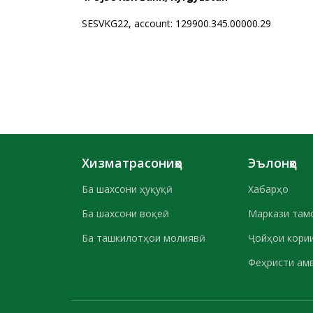
SESVKG22, account: 129900.345.00000.29
Хизматрасониҳо
Эълонҳо
Ба шахсони ҳуқуқӣ
Хабарҳо
Ба шахсони воқеӣ
Маркази там
Ба ташкилотҳои молиявӣ
Ҷойҳои кории
Феҳристи ам