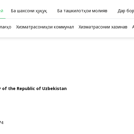
ӣ
Ба шахсони ҳуқуқӣ
Ба ташкилотҳои молиявӣ
Дар бо
лағҳо
Хизматрасониҳои коммуналӣ
Хизматрасонии хазинавӣ
S
y of the Republic of Uzbekistan
4074