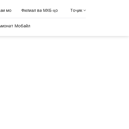
раи мо
Филиал ва МХБ-ҳо
Тоҷикӣ
Амонат Мобайл