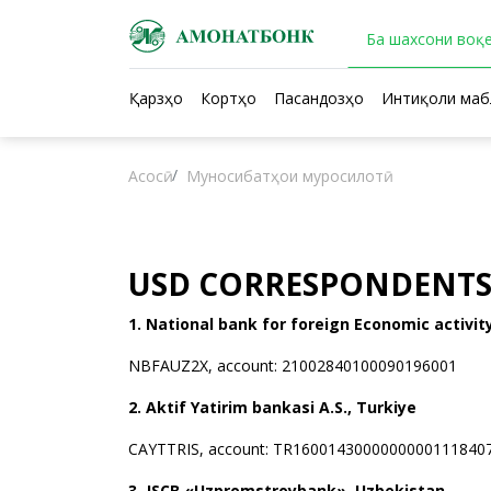
Ба шахсони воқе
Қарзҳо
Кортҳо
Пасандозҳо
Интиқоли маб
Асосӣ
Муносибатҳои муросилотӣ
USD CORRESPONDENT
1. National bank for foreign Economic activit
NBFAUZ2X, account: 21002840100090196001
2. Aktif Yatirim bankasi A.S., Turkiye
CAYTTRIS, account: TR16001430000000001118
3. JSCB «Uzpromstroybank», Uzbekistan