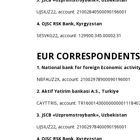
UJSIUZ22, account: 21002840500090196001
4. OJSC RSK Bank, Kyrgyzstan
SESVKG22, account: 129900.345.00002.31
EUR CORRESPONDENTS
1. National bank for foreign Economic activit
NBFAUZ2X, account: 21002978900090196001
2. Aktif Yatirim bankasi A.S., Turkiye
CAYTTRIS, account: TR160014300000000011184
3. JSCB «Uzpromstroybank», Uzbekistan
UJSIUZ22, account: 21002978400090196001
4. OJSC RSK Bank, Kyrgyzstan