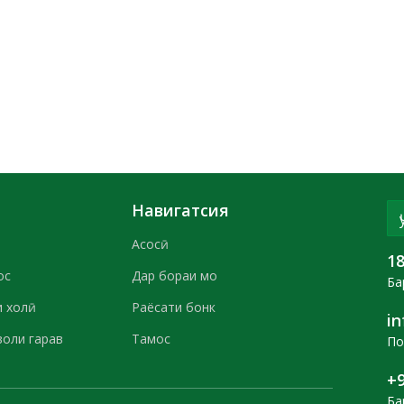
Навигатсия
Асосӣ
1
ос
Дар бораи мо
Ба
 холӣ
Раёсати бонк
i
воли гарав
Тамос
По
+9
Ба