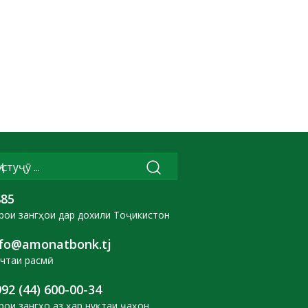
885
рои зангҳои дар дохили Тоҷикистон
nfo@amonatbonk.tj
чтаи расмӣ
92 (44) 600-00-34
рои зангҳо аз ҳар нуқтаи ҷаҳон