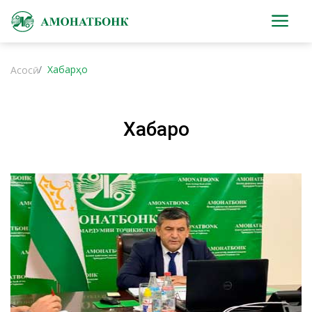
Хабарҳо
Асосӣ
Хабарҳо