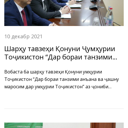
10 декабр 2021
Шарҳу тавзеҳи Қонуни Ҷумҳурии
Тоҷикистон “Дар бораи танзими
анъана ва ҷашну маросим дар
Ҷумҳурии Тоҷикистон” дар БДА ҶТ
Вобаста ба шарҳу тавзеҳи Қонуни Ҷумҳурии
Тоҷикистон “Дар бораи танзими анъана ва ҷашну
“Амонатбонк”
маросим дар Ҷумҳурии Тоҷикистон” аз ҷониби
мутахассисони Кумитаи дин, танзими анъана ва
ҷашну маросими назди Ҳукумати Ҷумҳурии
Тоҷикистон Муслиҳиддин Хоҷамирзода ва Диловар
Сафарзода бо кормандони БДА ҶТ “Амонатбонк”
вохурӣ баргузор гардид.