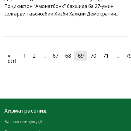
Тоҷикистон “Амонатбонк” бахшида ба 27-умин
солгарди таъсисёбии Ҳизби Халқии Демократии
Тоҷикистон чорабинии сиёсӣ баргузор гардид.
«
1
2
...
67
68
69
70
71
...
7
ctrl
Хизматрасониҳо
Ба шахсони ҳуқуқӣ