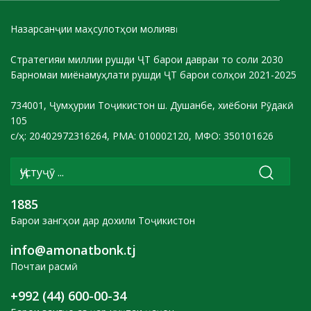
Назарсанҷии маҳсулотҳои молиявӣ
Стратегияи миллии рушди ҶТ барои давраи то соли 2030
Барномаи миёнамуҳлати рушди ҶТ барои солҳои 2021-2025
734001, Ҷумҳурии Тоҷикистон ш. Душанбе, хиёбони Рӯдакӣ
105
с/ҳ: 20402972316264, РМА: 010002120, МФО: 350101626
1885
Барои зангҳои дар дохили Тоҷикистон
info@amonatbonk.tj
Почтаи расмӣ
+992 (44) 600-00-34