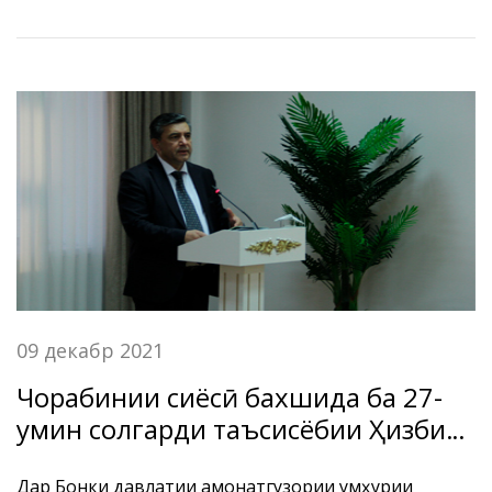
09 декабр 2021
Чорабинии сиёсӣ бахшида ба 27-
умин солгарди таъсисёбии Ҳизби
Халқии Демократии Тоҷикистон
Дар Бонки давлатии амонатгузории Ҷумҳурии