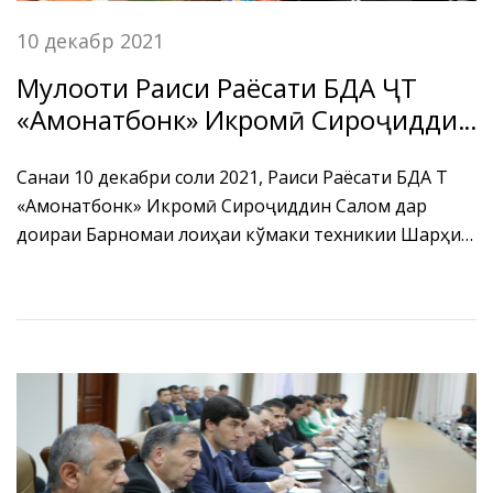
10 декабр 2021
Мулоқоти Раиси Раёсати БДА ҶТ
«Амонатбонк» Икромӣ Сироҷиддин
Салом бо ҳайати Хазинаи
Байналмилалии Асъор
Санаи 10 декабри соли 2021, Раиси Раёсати БДА ҶТ
«Амонатбонк» Икромӣ Сироҷиддин Салом дар
доираи Барномаи лоиҳаи кўмаки техникии Шарҳи
суботи бахши молиявӣ (Financial Sector Stability
Review - FSSR) бо ҳайати Хазинаи Байналмилалии
Асъор (ХБА) Карлос де Баррос Серрао ва С. Эрик
Опперс мулоқоти фосилавӣ баргузор намуданд.