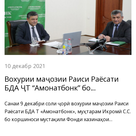
10 декабр 2021
Вохурии маҷозии Раиси Раёсати
БДА ҶТ “Амонатбонк” бо
коршиноси мустақили Фонди
хазинаҳои амонатгузорӣ оид ба
Санаи 9 декабри соли ҷорӣ вохурии маҷозии Раиси
Раёсати БДА ҶТ «Амонатбонк», муҳтарам Икромӣ С.С.
ҳамкориҳои байналмилалии
бо коршиноси мустақили Фонди хазинаҳои
Олмон дар Тоҷикистон
амонатгузорӣ оид ба ҳамкориҳои байналмилалии
(Sparkassenstiftug)
Олмон дар Тоҷикистон (Sparkassenstiftug), Ирина