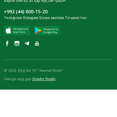
Барои зангҳо аз ҳар нуқтаи ҷаҳон
+992 (44) 600-15-20
Телефони боварии Бонки миллии Тоҷикистон
© 2026 КВД БА ҶТ "Амонатбонк"
Омода шуд дар
Gravity Studio