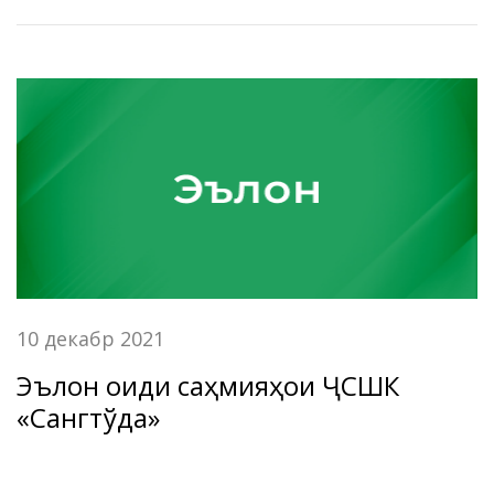
Хетч баргузор гардид.
10 декабр 2021
Эълон оиди саҳмияҳои ҶСШК
«Сангтўда»