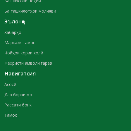
Ба шахсони воқеӣ
Ба ташкилотҳои молиявӣ
Эълонҳо
Хабарҳо
Маркази тамос
Ҷойҳои кории холӣ
Феҳристи амволи гарав
Навигатсия
Асосӣ
Дар бораи мо
Раёсати бонк
Тамос