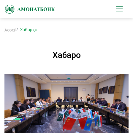
Хабарҳо
Асосӣ
Хабарҳо