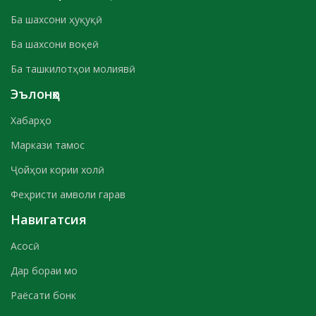
Ба шахсони ҳуқуқӣ
Ба шахсони воқеӣ
Ба ташкилотҳои молиявӣ
Эълонҳо
Хабарҳо
Маркази тамос
Ҷойҳои кории холӣ
Феҳристи амволи гарав
Навигатсия
Асосӣ
Дар бораи мо
Раёсати бонк