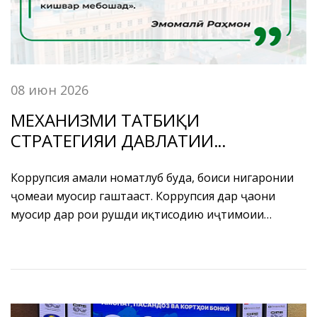
08 июн 2026
МЕХАНИЗМИ ТАТБИҚИ
СТРАТЕГИЯИ ДАВЛАТИИ
МУҚОВИМАТ БА КОРРУПСИЯ ДАР
САМТИ ФАЪОЛИЯТИ БОНКИИ
Коррупсия амали номатлуб буда, боиси нигаронии
ҷомеаи муосир гаштааст. Коррупсия дар ҷаҳони
ҶУМҲУРИИ ТОҶИКИСТОН
муосир дар роҳи рушди иқтисодию иҷтимоии
кишварҳо, риояи ҳифзи ҳуқуқу озодиҳои инсон ва
шаҳрванд ва рушди босуботи давлату миллат ва
соҳаҳои мухталифи ҷомеа монеаҳои ҷиддиро ба вуҷуд
меорад. Тазаккур бояд дод, ки ҳатто аксари
мамлакатҳои абарқудрату пешрафтаи дунё аз афзун