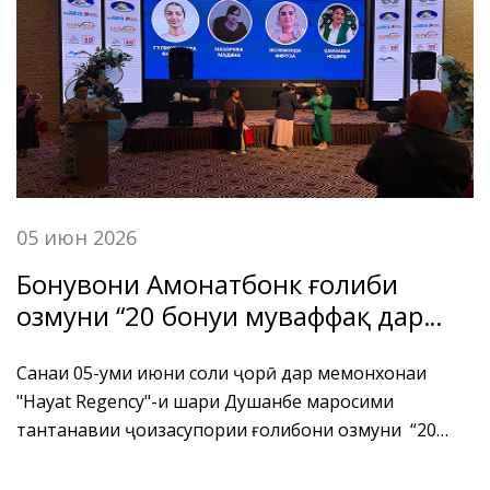
гардидани чунин амали номатлуб изҳори нигаронӣ
менамоянд.
05 июн 2026
Бонувони Амонатбонк ғолиби
озмуни “20 бонуи муваффақ дар
соҳаи бонкдории Тоҷикистон”
дониста шуданд.
Санаи 05-уми июни соли ҷорӣ дар меҳмонхонаи
"Hayat Regency"-и шаҳри Душанбе маросими
тантанавии ҷоизасупории ғолибони озмуни “20
бонуи муваффақ дар соҳаи бонкдории Тоҷикистон”
ва “25 соҳибкорзани муваффақи Тоҷикистон”, ки бо