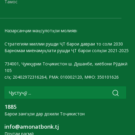
Тамос
Назарсанҷии маҳсулотҳои молиявӣ
Стратегияи миллии рушди ҶТ барои давраи то соли 2030
Барномаи миёнамуҳлати рушди ҶТ барои солҳои 2021-2025
734001, Ҷумҳурии Тоҷикистон ш. Душанбе, хиёбони Рӯдакӣ
105
с/ҳ: 20402972316264, РМА: 010002120, МФО: 350101626
1885
Барои зангҳои дар дохили Тоҷикистон
info@amonatbonk.tj
Почтаи расмӣ