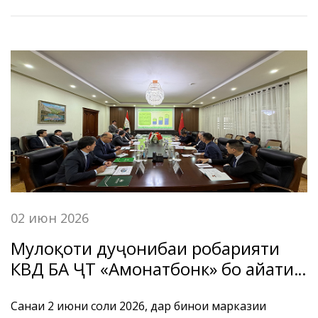
ибтикори Ассотсиатсияи ташкилотҳои молиявии
Тоҷикистон ва дастгирии Бонки миллии
Тоҷикистон роҳандозӣ гардидааст, баргузор гардид.
02 июн 2026
Мулоқоти дуҷонибаи роҳбарияти
КВД БА ҶТ «Амонатбонк» бо ҳайати
расмии Бонки кишоварзии
Ҷумҳурии Мардумии Чин
Санаи 2 июни соли 2026, дар бинои марказии