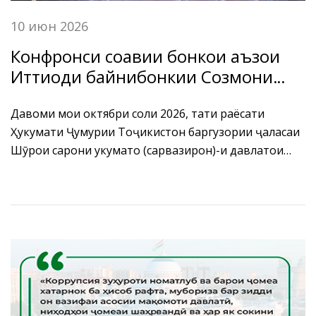
10 июн 2026
Конфронси соҳавии бонкҳои аъзои
Иттиҳоди байнибонкии Созмони
ҳамкории Шанхай (ИББ СҲШ) дар
мавзӯи «Зеҳни сунъӣ,
Давоми моҳи октябри соли 2026, таҳти раёсати
Ҳукумати Ҷумҳурии Тоҷикистон баргузории ҷаласаи
рақамикунонии хизматрасониҳо,
Шӯрои сарони ҳукуматҳо (сарвазирон)-и давлатҳои
пешгирии хавфҳо ва иқтисоди сабз
узви Созмони ҳамкории Шанхай дар шаҳри Душанбе
(ESG)»
ба нақша гирифта шудааст.