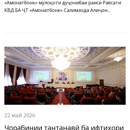
«Амонатбонк» мулоқоти дуҷонибаи раиси Раёсати
КВД БА ҶТ «Амонатбонк» Салимзода Алиҷон
Абдуҷалол бо раиси Шӯрои директорони Бонки
кишоварзии Ҷумҳурии Мардумии Чин, Гу Шу
баргузор гардид.
22 май 2026
Чорабинии тантанавӣ ба ифтихори