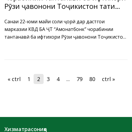
Рӯзи ҷавонони Тоҷикистон таҳти
унвони “Пайванди наслҳо”
Санаи 22-юми майи соли ҷорӣ дар дастгоҳи
марказии КВД БА ҶТ “Амонатбонк” чорабинии
тантанавӣ ба ифтихори Рӯзи ҷавонони Тоҷикистон
таҳти унвони “Пайванди наслҳо” доир гардид.
« ctrl
1
2
3
4
...
79
80
ctrl »
Хизматрасониҳо