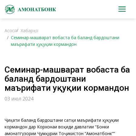
Асосӣ
Хабарҳо
Семинар-машварат вобаста ба баланд бардоштани
маърифати ҳуқуқии кормандон
Семинар-машварат вобаста ба
баланд бардоштани
маърифати ҳуқуқии кормандон
03 июл 2024
Ҷиҳати баланд бардоштани сатҳи маърифати ҳуқуқии
кормандон дар Корхонаи воҳиди давлатии “Бонки
амонатгузории Ҷумҳурии Тоҷикистон “Амонатбонк””