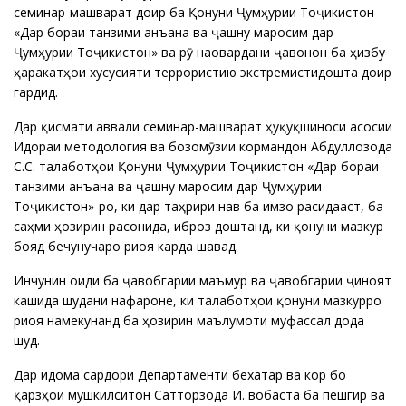
семинар-машварат доир ба Қонуни Ҷумҳурии Тоҷикистон
«Дар бораи танзими анъана ва ҷашну маросим дар
Ҷумҳурии Тоҷикистон» ва рӯ наовардани ҷавонон ба ҳизбу
ҳаракатҳои хусусияти террористию экстремистидошта доир
гардид.
Дар қисмати аввали семинар-машварат ҳуқуқшиноси асосии
Идораи методология ва бозомӯзии кормандон Абдуллозода
С.С. талаботҳои Қонуни Ҷумҳурии Тоҷикистон «Дар бораи
танзими анъана ва ҷашну маросим дар Ҷумҳурии
Тоҷикистон»-ро, ки дар таҳрири нав ба имзо расидааст, ба
саҳми ҳозирин расонида, иброз доштанд, ки қонуни мазкур
бояд бечунучаро риоя карда шавад.
Инчунин оиди ба ҷавобгарии маъмурӣ ва ҷавобгарии ҷиноятӣ
кашида шудани нафароне, ки талаботҳои қонуни мазкурро
риоя намекунанд ба ҳозирин маълумоти муфассал дода
шуд.
Дар идома сардори Департаменти бехатарӣ ва кор бо
қарзҳои мушкилситон Сатторзода И. вобаста ба пешгирӣ ва