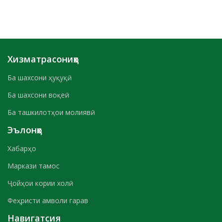
Хизматрасониҳо
Ба шахсони ҳуқуқӣ
Ба шахсони воқеӣ
Ба ташкилотҳои молиявӣ
Эълонҳо
Хабарҳо
Маркази тамос
Ҷойҳои кории холӣ
Феҳристи амволи гарав
Навигатсия