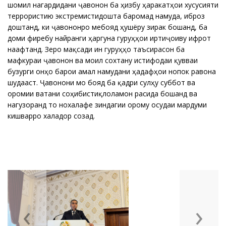
шомил нагардидани ҷавонон ба ҳизбу ҳаракатҳои хусусияти
террористию экстремистидошта баромад намуда, иброз
доштанд, ки ҷавононро мебояд ҳушёру зирак бошанд, ба
доми фиребу найранги ҳаргуна гуруҳҳои иртиҷоиву ифротӣ
наафтанд. Зеро мақсади ин гуруҳҳо таъсирасонӣ ба
мафкураи ҷавонон ва моил сохтану истифодаи қувваи
бузурги онҳо барои амалӣ намудани ҳадафҳои нопок равона
шудааст. Ҷавонони мо бояд ба қадри сулҳу суббот ва
оромии ватани соҳибистиқлоламон расида бошанд ва
нагузоранд то нохалафе зиндагии орому осудаи мардуми
кишварро халадор созад.
‹
›