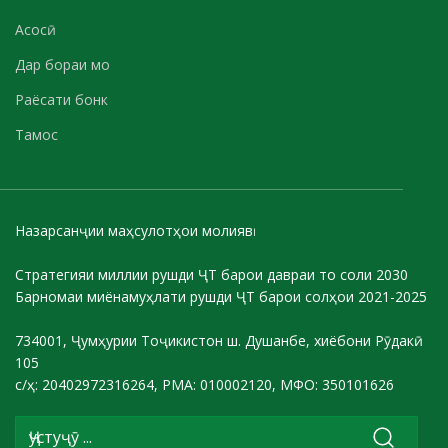
Асосӣ
Дар бораи мо
Раёсати бонк
Тамос
Назарсанҷии маҳсулотҳои молиявӣ
Стратегияи миллии рушди ҶТ барои давраи то соли 2030
Барномаи миёнамуҳлати рушди ҶТ барои солҳои 2021-2025
734001, Ҷумҳурии Тоҷикистон ш. Душанбе, хиёбони Рӯдакӣ
105
с/ҳ: 20402972316264, РМА: 010002120, МФО: 350101626