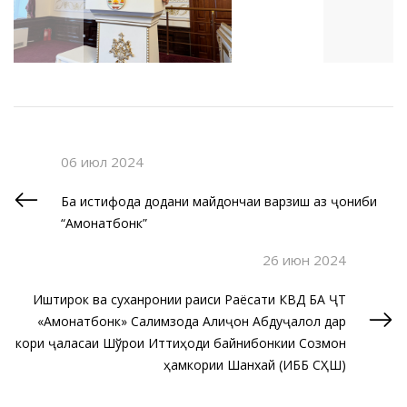
06 июл 2024
Ба истифода додани майдончаи варзишӣ аз ҷониби
“Амонатбонк”
26 июн 2024
Иштирок ва суханронии раиси Раёсати КВД БА ҶТ
«Амонатбонк» Салимзода Алиҷон Абдуҷалол дар
кори ҷаласаи Шўрои Иттиҳоди байнибонкии Созмон
ҳамкории Шанхай (ИББ СҲШ)