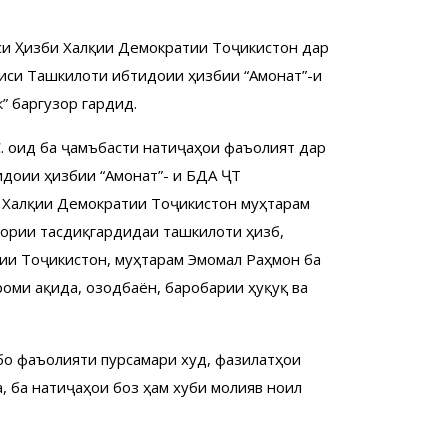
си Ҳизби Халқии Демократии Тоҷикистон дар
иси Ташкилоти ибтидоии ҳизбии “Амонат”-и
” баргузор гардид.
С. оид ба ҷамъбасти натиҷаҳои фаъолият дар
идоии ҳизбии “Амонат”- и БДА ҶТ
и Халқии Демократии Тоҷикистон муҳтарам
ории тасдиқгардидаи ташкилоти ҳизбӣ,
ии Тоҷикистон, муҳтарам Эмомалӣ Раҳмон ба
ми ақида, озодбаёнӣ, баробарии ҳуқуқ ва
бо фаъолияти пурсамари худ, фазилатҳои
, ба натиҷаҳои боз ҳам хуби молиявӣ ноил