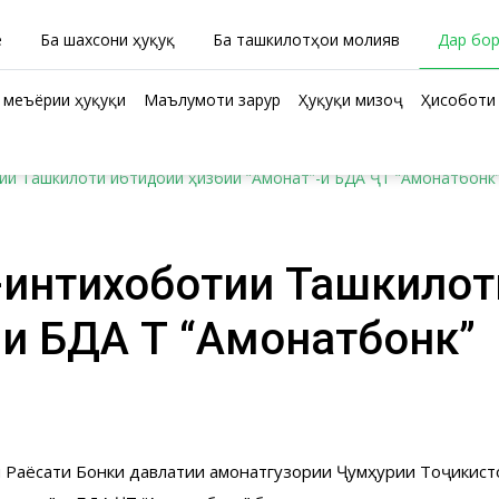
ӣ
Ба шахсони ҳуқуқӣ
Ба ташкилотҳои молиявӣ
Дар бо
 меъёрии ҳуқуқи
Маълумоти зарурӣ
Ҳуқуқи мизоҷ
Ҳисоботи 
ии Ташкилоти ибтидоии ҳизбии “Амонат”-и БДА ҶТ “Амонатбонк
ӣ-интихоботии Ташкило
и БДА ҶТ “Амонатбонк”
ии Раёсати Бонки давлатии амонатгузории Ҷумҳурии Тоҷикисто