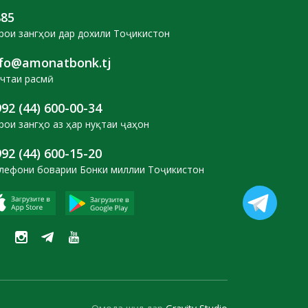
885
рои зангҳои дар дохили Тоҷикистон
nfo@amonatbonk.tj
чтаи расмӣ
92 (44) 600-00-34
рои зангҳо аз ҳар нуқтаи ҷаҳон
92 (44) 600-15-20
лефони боварии Бонки миллии Тоҷикистон