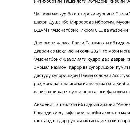
интихоботии Ташкилоти ибтидоии ҳизбии “Ам
Ҷаласаи мазкур бо иштироки муовини Раиси
шаҳри Душанбе Мирзозода Иброҳим, Муовини
БДА ҶТ “Амонатбонк” Икромӣ С.С., ва аъзоён
Дар оғози ҷаласа Раиси Ташкилоти ибтидоии
давраи аз моҳи июни соли 2021 то моҳи июн
“Амонатбонк” фаъолияти худро дар давраи ҳ
Эмомалӣ Раҳмон, Қарор ва супоришҳои Кумит
дастуру супоришҳои Паёми солонаи Асосгузо
роҳ мондааст ва ягонагии манфиатҳои Ҳизби
вазифаҳои ҳар як узви онро асоси фаъолия
Аъзоёни Ташкилоти ибтидоии ҳизбии “Амонат
баланди сиёсӣ, сифатҳои наҷиби ахлоқӣ ва ма
гаштанд ва дар рушди иқтисодиёти кишвар 