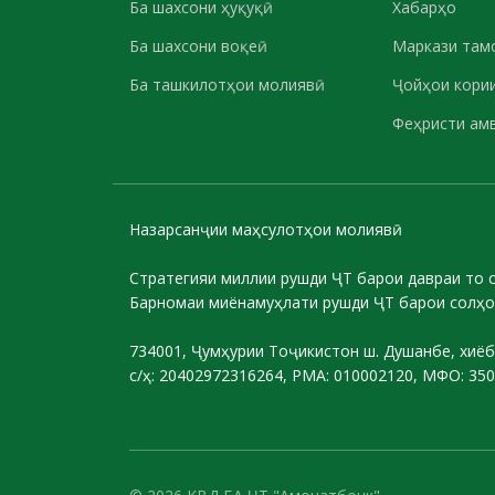
Ба шахсони ҳуқуқӣ
Хабарҳо
Ба шахсони воқеӣ
Маркази там
Ба ташкилотҳои молиявӣ
Ҷойҳои кории
Феҳристи ам
Назарсанҷии маҳсулотҳои молиявӣ
Стратегияи миллии рушди ҶТ барои давраи то 
Барномаи миёнамуҳлати рушди ҶТ барои солҳо
734001, Ҷумҳурии Тоҷикистон ш. Душанбе, хиёб
с/ҳ: 20402972316264, РМА: 010002120, МФО: 35