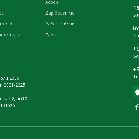
Асосӣ
1
ос
Дар бораи мо
Ба
 холӣ
Раёсати бонк
i
воли гарав
Тамос
По
+9
Ба
+9
Те
соли 2030
и 2021-2025
они Рӯдакӣ 105
0101626