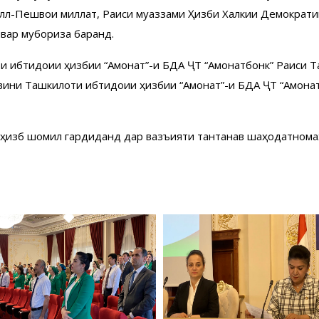
ллӣ-Пешвои миллат, Раиси муаззами Ҳизби Халкии Демократи
вар мубориза баранд.
и ибтидоии ҳизбии “Амонат”-и БДА ҶТ “Амонатбонк” Раиси 
муовини Ташкилоти ибтидоии ҳизбии “Амонат”-и БДА ҶТ “Амон
 ҳизб шомил гардиданд дар вазъияти тантанавӣ шаҳодатномаҳ