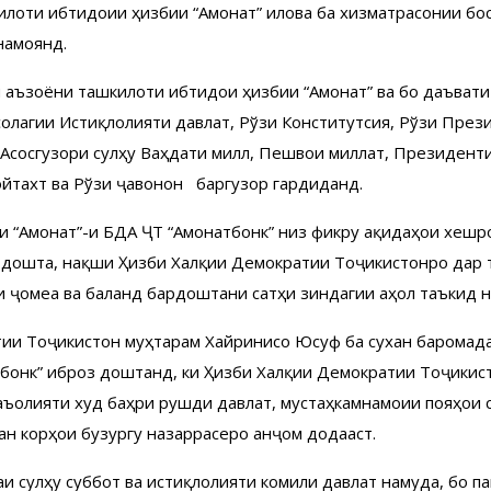
илоти ибтидоии ҳизбии “Амонат” илова ба хизматрасонии бос
намоянд.
и аъзоёни ташкилоти ибтидои ҳизбии “Амонат” ва бо даъват
 солагии Истиқлолияти давлатӣ, Рўзи Конститутсия, Рўзи През
сосгузори сулҳу Ваҳдати миллӣ, Пешвои миллат, Президенти
ойтахт ва Рўзи ҷавонон баргузор гардиданд.
 “Амонат”-и БДА ҶТ “Амонатбонк” низ фикру ақидаҳои хешро
 дошта, нақши Ҳизби Халқии Демократии Тоҷикистонро дар 
и ҷомеа ва баланд бардоштани сатҳи зиндагии аҳолӣ таъкид 
ии Тоҷикистон муҳтарам Хайринисо Юсуфӣ ба сухан баромада
онк” иброз доштанд, ки Ҳизби Халқии Демократии Тоҷикистон
ъолияти худ баҳри рушди давлат, мустаҳкамнамоии пояҳои 
н корҳои бузургу назаррасеро анҷом додааст.
и сулҳу суббот ва истиқлолияти комили давлат намуда, бо па