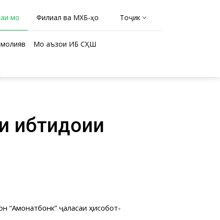
раи мо
Филиал ва МХБ-ҳо
Тоҷикӣ
молиявӣ
Мо аъзои ИБ СҲШ
”
ти ибтидоии
н “Амонатбонк” ҷаласаи ҳисоботӣ-