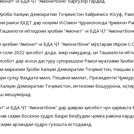
онат”-и БДА ҶТ “Амонатбонк” баргузор гардид.
 Ҳизби Халқии Демократии Тоҷикистон Хайринисо Юсуфӣ, Раи
 раиси ҲХДТ дар ноҳияи И.Сомонӣ Ҷурахонзода Ҷумахон Ра
и Ташкилоти ибтидоии ҳизбии “Амонат” -и БДА ҶТ “Амонатбонк
 ҳизбии “Амонат”-и БДА ҶТ “Амонатбонк” мӯҳтарам Икромӣ С.
и соли 2022 ҳисобот дода, зикр намуданд, ки Ташкилоти ибт
исоботӣ дар асоси дастуру супоришҳои Раиси муаззами Ҳизб
аи марказии Ҳизби Халқии Демократии Тоҷикистон, Нақшаи к
ри сулҳу Ваҳдати миллӣ, Пешвои миллат, Президенти Ҷумҳур
 Халқии Демократии Тоҷикистон, интизоми бошуурона, эҳтиро
таш мешуморад.
”-и БДА ҶТ “Амонатбонк” дар давраи ҳисоботӣ чун ҳарвақта 
ънавӣ саҳми босазои худро баҳри беҳбудии ҷомеа равона карда
саҳми арзандаи худро гузошта истодаанд.