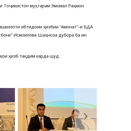
и Тоҷикистон муҳтарам Эмомалӣ Раҳмон
Ташкилоти ибтидоии ҳизбии “Амонат”-и БДА
атбонк” Исмоилова Шаҳноза дубора ба ин
ои ҳизбӣ тақдим карда шуд.
›