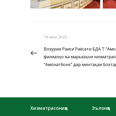
18 июл 2022
Вохурии Раиси Раёсати БДА ҶТ “Ам
филиалҳо ва марказҳои хизматрас
“Амонатбонк” дар минтақаи Бохта
Хизматрасониҳо
Эълонҳо