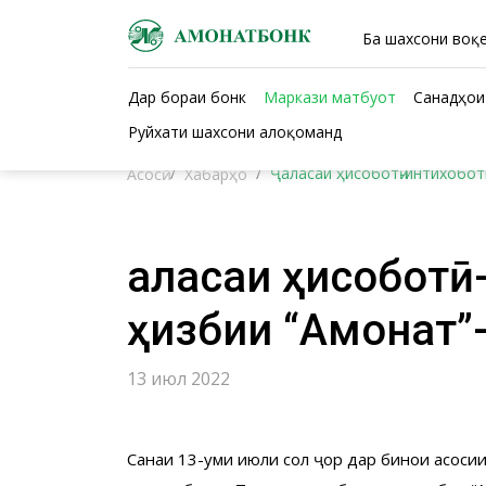
Ба шахсони воқе
Дар бораи бонк
Маркази матбуот
Санадҳои
Руйхати шахсони алоқоманд
Ҷаласаи ҳисоботӣ-интихобот
Асосӣ
Хабарҳо
Ҷаласаи ҳисобот
ҳизбии “Амонат”-
13 июл 2022
Санаи 13-уми июли солӣ ҷорӣ дар бинои асос