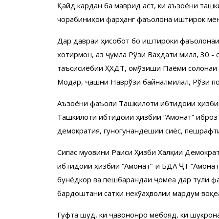
Қайд кардан ба маврид аст, ки аъзоёни ташк
чорабиниҳои фарҳангӣ фаъолона иштирок ме
Дар давраи ҳисоботӣ бо иштироки фаъолона
хотирмон, аз ҷумла Рўзи Ваҳдати миллӣ, 30 -
таъсисиёбии ҲХДТ, омўзиши Паёми солонаи А
Модар, ҷашни Наврўзи байналмилалӣ, Рўзи п
Аъзоёни фаъоли Ташкилоти ибтидоии ҳизбии
Ташкилоти ибтидоии ҳизбии “Амонат” иброз
демократия, гуногунандешии сиёсӣ, пешрафт
Сипас муовини Раиси Ҳизби Халқии Демократ
ибтидоии ҳизбии “Амонат”-и БДА ҶТ “Амонатб
бунёдкор ва пешбарандаи ҷомеа дар тули фа
бардоштани сатҳи некӯаҳволии мардум воқеа
Гуфта шуд, ки ҷавононро мебояд, ки шукрона