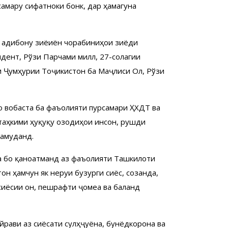
амару сифатноки бонкӣ, дар ҳамагуна
и адибону зиёиён чорабиниҳои зиёди
идент, Рўзи Парчами миллӣ, 27-солагии
 Ҷумҳурии Тоҷикистон ба Маҷлиси Олӣ, Рўзи
 вобаста ба фаъолияти пурсамари ҲХДТ ва
таҳкими ҳуқуқу озодиҳои инсон, рушди
намуданд.
 бо қаноатмандӣ аз фаъолияти Ташкилоти
 ҳамчун як неруи бузурги сиёсӣ, созанда,
сиёсии он, пешрафти ҷомеа ва баланд
йрави аз сиёсати сулҳҷуёна, бунёдкорона ва