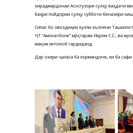
хирадмардонаи Асосгузори сулҳу ваҳдати ми
баҳри пойдории сулҳу субботи беназири киш
Сипас бо овоздиҳии кулли аъзоёни Ташкилот
ҶТ “Амонатбонк” мӯҳтарам Икромӣ С.С., ва 
мақом интихоб гардиданд.
Дар охири ҷаласа ба кормандоне, ки ба сафи
‹