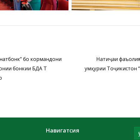
онатбонк” бо кормандони
Натиҷаи фаъолия
онии бонкии БДА ҶТ
Ҷумҳурии Тоҷикистон 
р
Навигатсия