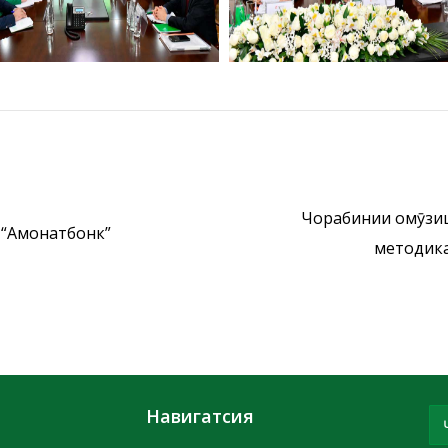
Чорабинии омӯзиш
 “Амонатбонк”
методика
Навигатсия