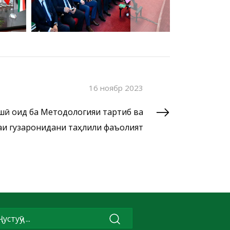
16 ноябр 2023
ӣ оид ба Методологияи тартиб ва
и гузаронидани таҳлили фаъолият