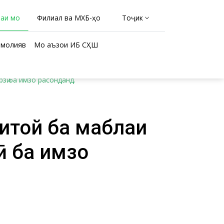
раи мо
Филиал ва МХБ-ҳо
Тоҷикӣ
молиявӣ
Мо аъзои ИБ СҲШ
зӣ ба имзо расонданд.
той ба маблағи
ӣ ба имзо