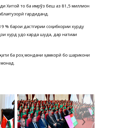
ди Хитой то ба имрўз беш аз 81,5 миллион
аблағгузорӣ гардиданд.
19 % барои дастгирии соҳибкории хурду
и хурд ҷудо карда шуда, дар натиҷаи
иҳати ба роҳ мондани ҳамкорӣ бо шарикони
роҳ монад.
›