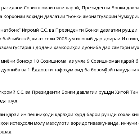
мзо расидани Созишномаи нави қарзӣ, Президенти Бонки давл
ба Корхонаи воҳиди давлатии “Бонки амонатгузории Ҷумҳури
онатбонк” Икромӣ С.С. ва Президенти Бонки давлатии рушди
аи байнибонкӣ, ки аз соли 2008-ум инҷониб дар доираи Итт
бозҳам густариш додани ҳамкориҳои дуҷониба дар самтҳои му
 миёни бонкҳо 10 Созишнома, аз ҷумла 9 Созишномаи қарзӣ б
дуҷониба ва 1 Ёддошти тафоҳум оид ба бозомўзӣ намудани 
” Икромӣ С.С. ва Президенти Бонки давлатии рушди Хитой Та
нда шуд.
аи қарзӣ ин пешниҳоди қарзҳои хурд барои рушди соҳаи ки
ҳои истеҳсоли молу маҳсулоти воридотивазкунанда, инчуни 
ошад.