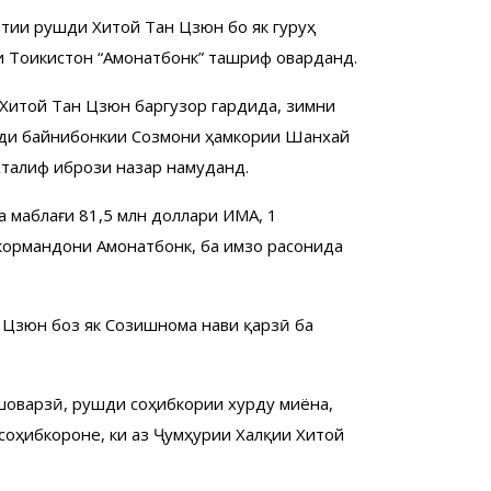
атии рушди Хитой Тан Цзюн бо як гуруҳ
и Тоҷикистон “Амонатбонк” ташриф оварданд.
 Хитой Тан Цзюн баргузор гардида, зимни
иҳоди байнибонкии Созмони ҳамкории Шанхай
хталиф ибрози назар намуданд.
а маблағи 81,5 млн доллари ИМА, 1
кормандони Амонатбонк, ба имзо расонида
н Цзюн боз як Созишнома нави қарзӣ ба
шоварзӣ, рушди соҳибкории хурду миёна,
соҳибкороне, ки аз Ҷумҳурии Халқии Хитой