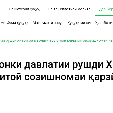
ӣ
Ба шахсони ҳуқуқӣ
Ба ташкилотҳои молиявӣ
Дар бо
 меъёрии ҳуқуқи
Маълумоти зарурӣ
Ҳуқуқи мизоҷ
Ҳисоботи 
ии рушди Хитой ба маблағи 100,0 млн юани хитоӣ созишномаи қар
онки давлатии рушди Хи
хитоӣ созишномаи қарз