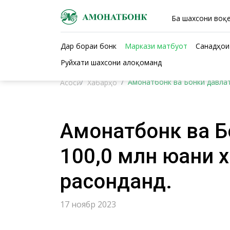
Ба шахсони воқе
Дар бораи бонк
Маркази матбуот
Санадҳои
Руйхати шахсони алоқоманд
Амонатбонк ва Бонки давлат
Асосӣ
Хабарҳо
Амонатбонк ва Б
100,0 млн юани 
расонданд.
17 ноябр 2023