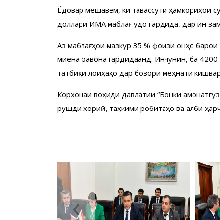
Ёдовар мешавем, ки тавассути ҳамкориҳои с
доллари ИМА маблағ ҷудо гардида, дар ин за
Аз маблағҳои мазкур 35 % фоизи онҳо барои
миёна равона гардидаанд. Инчунин, ба 4200 
татбиқи лоиҳаҳо дар бозори меҳнати кишвар 
Корхонаи воҳиди давлатии “Бонки амонатгузо
рушди хориҷӣ, таҳкими робитаҳо ва ҷалби ҳ
‹