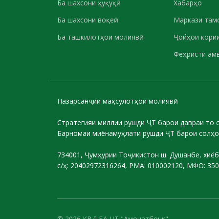
Ба шахсони ҳуқуқӣ
Хабарҳо
Ба шахсони воқеӣ
Маркази там
Ба ташкилотҳои молиявӣ
Ҷойҳои кории
Феҳристи ам
Назарсанҷии маҳсулотҳои молиявӣ
Стратегияи миллии рушди ҶТ барои давраи то 
Барномаи миёнамуҳлати рушди ҶТ барои солҳо
734001, Ҷумҳурии Тоҷикистон ш. Душанбе, хиёб
с/ҳ: 20402972316264, РМА: 010002120, МФО: 35
© 2026 КВД БА ҶТ "Амонатбонк"