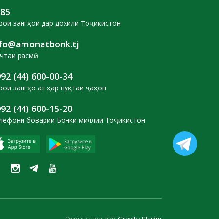
885
рои зангҳои дар дохили Тоҷикистон
nfo@amonatbonk.tj
чтаи расмӣ
92 (44) 600-00-34
рои зангҳо аз ҳар нуқтаи ҷаҳон
92 (44) 600-15-20
лефони боварии Бонки миллии Тоҷикистон
Омода шуд дар
Gravity Studio