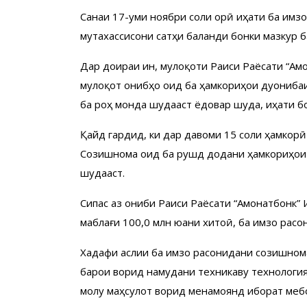
Санаи 17-уми ноябри соли ҷорӣ ҷиҳати ба и
мутахассисони сатҳи баланди бонки мазкур 
Дар доираи ин, мулоқоти Раиси Раёсати “Ам
мулоқот ҷонибҳо оид ба ҳамкориҳои дуҷониб
ба роҳ монда шудааст ёдовар шуда, ҷиҳати 
Қайд гардид, ки дар давоми 15 соли ҳамкорӣ
Созишнома оид ба рушд додани ҳамкориҳои 
шудааст.
Сипас аз ҷониби Раиси Раёсати “Амонатбонк
маблағи 100,0 млн юани хитоӣ, ба имзо расо
Хадафи аслии ба имзо расонидани созишном
барои ворид намудани техникаву технология
молу маҳсулот ворид менамоянд иборат меб