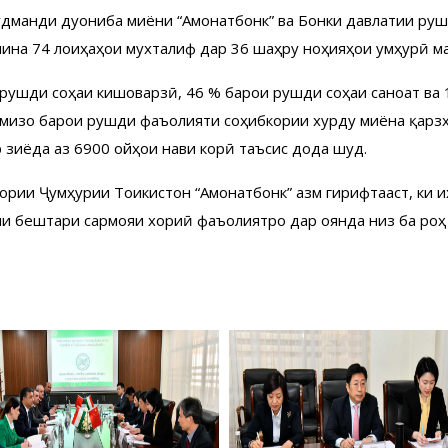
удманди дуҷониба миёни “Амонатбонк” ва Бонки давлатии руш
мина 74 лоиҳаҳои мухталиф дар 36 шаҳру ноҳияҳои ҷумҳурӣ м
 рушди соҳаи кишоварзӣ, 46 % барои рушди соҳаи саноат ва 
мизоҷ барои рушди фаъолияти соҳибкории хурду миёна қарзҳо
зиёда аз 6900 ҷойҳои нави корӣ таъсис дода шуд.
рии Ҷумҳурии Тоҷикистон “Амонатбонк” азм гирифтааст, ки ҷ
арчи бештари сармояи хориҷӣ фаъолиятро дар оянда низ ба 