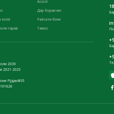
Асосӣ
1
ос
Дар бораи мо
Ба
 холӣ
Раёсати бонк
i
воли гарав
Тамос
По
+9
Ба
+9
Те
соли 2030
и 2021-2025
они Рӯдакӣ 105
0101626