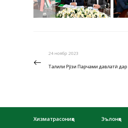
24 ноябр 2023
Таҷлили Рӯзи Парчами давлатӣ дар
Хизматрасониҳо
Эълонҳо