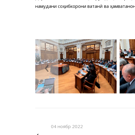
намудани соҳибкорони ватанӣ ва ҳамватано
‹
04 ноябр 2022