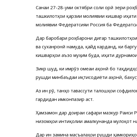
Санаи 27-28-уми октябри соли ҷорӣ зери ро
ташкилотҳои қарзии молиявии кишвар ҷиҳат
молиявии Федератсияи Россия ба Федератсия
Дар баробари роҳбарони дигар ташкилотҳои 
ва суханронӣ намуда, қайд карданд, ки бар
кишварҳои аъзо муҳим буда, ҷиҳати дурнамо
Зикр шуд, ки имрӯз ҷомеаи ҷаҳонӣ бо таҳдидҳ
рушди минбаъдаи иқтисодиёти ҷаҳонӣ, баху
Аз ин рӯ, танҳо тавассути талошҳои софдил
гардидан имконпазир аст.
Ҳамзамон дар доираи сафари мазкур Раиси Р
низомҳои интиқолии амалкунанда мулоқот н
Дар ин замина масъалаҳои рушди ҳамкориҳои