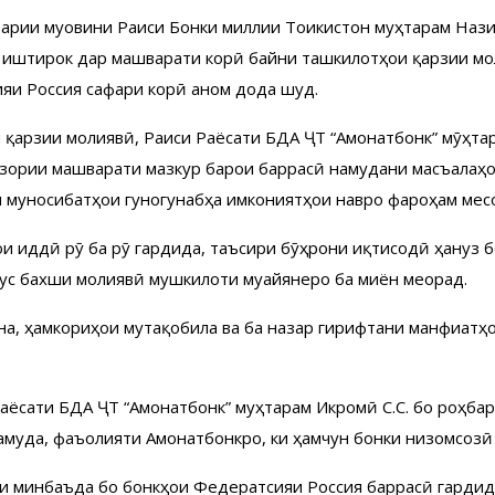
ҳбарии муовини Раиси Бонки миллии Тоҷикистон муҳтарам На
и иштирок дар машварати корӣ байни ташкилотҳои қарзии мо
и Россия сафари корӣ анҷом дода шуд.
қарзии молиявӣ, Раиси Раёсати БДА ҶТ “Амонатбонк” мӯҳта
гузории машварати мазкур барои баррасӣ намудани масъалаҳ
и муносибатҳои гуногунҷабҳа имкониятҳои навро фароҳам мес
ои ҷиддӣ рӯ ба рӯ гардида, таъсири бӯҳрони иқтисодӣ ҳануз 
сус бахши молиявӣ мушкилоти муайянеро ба миён меорад.
она, ҳамкориҳои мутақобила ва ба назар гирифтани манфиатҳ
аёсати БДА ҶТ “Амонатбонк” муҳтарам Икромӣ С.С. бо роҳба
амуда, фаъолияти Амонатбонкро, ки ҳамчун бонки низомсозӣ
 минбаъда бо бонкҳои Федератсияи Россия баррасӣ гардид, 