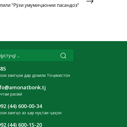
лили “Рӯзи умумиҷаҳонии пасандоз”
885
рои зангҳои дар дохили Тоҷикистон
nfo@amonatbonk.tj
чтаи расмӣ
92 (44) 600-00-34
рои зангҳо аз ҳар нуқтаи ҷаҳон
92 (44) 600-15-20