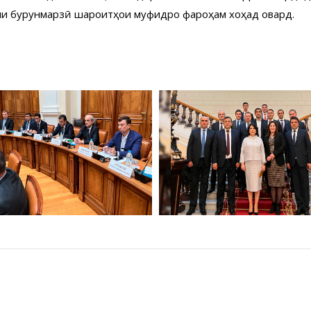
ни бурунмарзӣ шароитҳои муфидро фароҳам хоҳад овард.