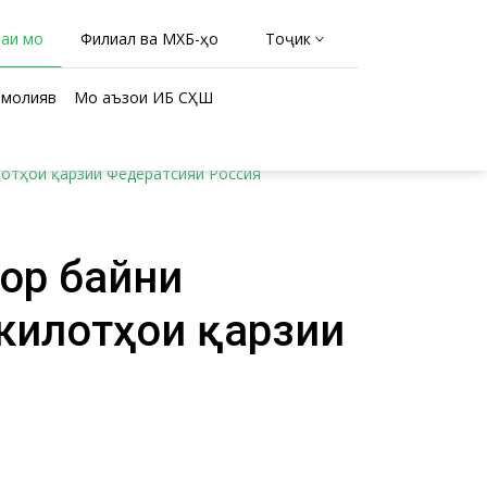
раи мо
Филиал ва МХБ-ҳо
Тоҷикӣ
молиявӣ
Мо аъзои ИБ СҲШ
лотҳои қарзии Федератсияи Россия
рӣ байни
килотҳои қарзии