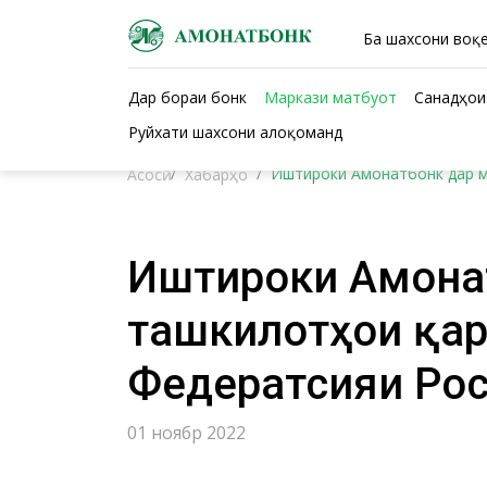
Ба шахсони воқе
Дар бораи бонк
Маркази матбуот
Санадҳои
Руйхати шахсони алоқоманд
Иштироки Амонатбонк дар м
Асосӣ
Хабарҳо
Иштироки Амонат
ташкилотҳои қар
Федератсияи Ро
01 ноябр 2022