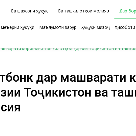
ӣ
Ба шахсони ҳуқуқӣ
Ба ташкилотҳои молиявӣ
Дар бо
 меъёрии ҳуқуқи
Маълумоти зарурӣ
Ҳуқуқи мизоҷ
Ҳисоботи 
ашварати корӣ байни ташкилотҳои қарзии Тоҷикистон ва ташки
бонк дар машварати ко
зии Тоҷикистон ва таш
ссия