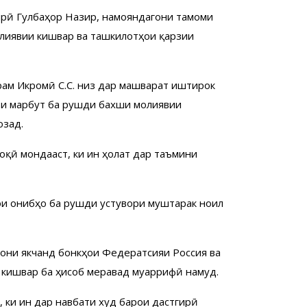
зирӣ Гулбаҳор Назир, намояндагони тамоми
лиявии кишвар ва ташкилотҳои қарзии
рам Икромӣ С.С. низ дар машварат иштирок
ои марбут ба рушди бахши молиявии
озад.
боқӣ мондааст, ки ин ҳолат дар таъмини
ои ҷонибҳо ба рушди устувори муштарак ноил
рони якчанд бонкҳои Федератсияи Россия ва
 кишвар ба ҳисоб меравад муаррифӣ намуд.
ки ин дар навбати худ барои дастгирӣ