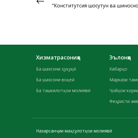
“Конститутсия шоҳсутун ва шиносн
Хизматрасониҳо
Эълонҳо
Ба шахсони ҳуқуқӣ
Хабарҳо
Ба шахсони воқеӣ
Маркази там
Ба ташкилотҳои молиявӣ
Ҷойҳои кории
Феҳристи ам
Назарсанҷии маҳсулотҳои молиявӣ